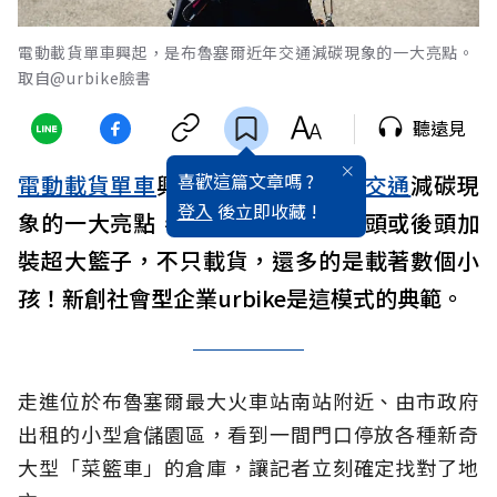
電動載貨單車興起，是布魯塞爾近年交通減碳現象的一大亮點。
取自@urbike臉書
聽遠見
喜歡這篇文章嗎 ?
電動載貨單車
興起是布魯塞爾近年
交通
減碳現
登入
後立即收藏 !
象的一大亮點，馬路上常見單車前頭或後頭加
裝超大籃子，不只載貨，還多的是載著數個小
孩！新創社會型企業urbike是這模式的典範。
走進位於布魯塞爾最大火車站南站附近、由市政府
出租的小型倉儲園區，看到一間門口停放各種新奇
大型「菜籃車」的倉庫，讓記者立刻確定找對了地