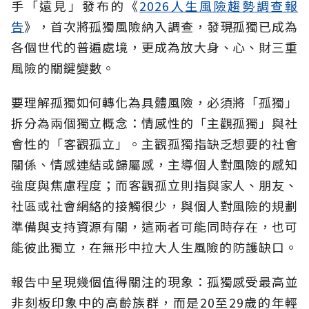
手「遠見」發布的《
2026人生風險趨勢調查報
告
》，首次將孤獨風險納入調查，發現孤獨已成為
各個世代的普遍處境，更成為放大身、心、財三重
風險的關鍵變數。
要理解孤獨如何轉化為具體風險，必須將「孤獨」
拆分為兩個獨立概念：情感性的「主觀孤獨」與社
會性的「客觀孤立」。主觀孤獨指缺乏想要的社會
關係、情感連結或歸屬感，主導個人對風險的感知
強度與焦慮程度；而客觀孤立則指與家人、朋友、
社區或社會網絡的接觸很少，與個人對風險的規劃
準備與支持資源有關，這兩者可能同時存在，也可
能彼此獨立，在無形中拉大人生風險的防護缺口。
報告中呈現幾個值得關注的現象：孤獨感受最高並
非刻板印象中的高齡族群，而是20至29歲的年輕