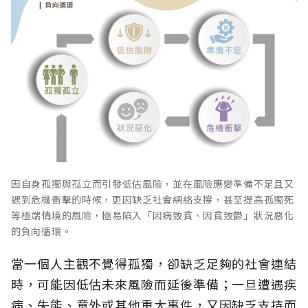
因自身孤獨與孤立而引發低估風險，並在風險應變準備不足且又
遇到危機衝擊的時候，更因缺乏社會網絡支撐，甚至提高孤獨死
等極端情境的風險，極易陷入「因病致貧、因貧致鬱」狀況惡化
的負向循環。
當一個人主觀不覺得孤獨，卻缺乏足夠的社會連結
時，可能因低估未來風險而延後準備；一旦遭遇疾
病、失能、意外或其他重大事件，又因缺乏支持而