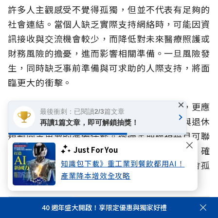
許多人主觀感受不覺得孤獨，但並不代表有足夠的
社會連結。當個人缺乏實際支持網絡時，可能因資
訊接收與交流機會較少，而降低對未來醫療照護或
財務風險的擔憂，進而影響相關準備。一旦風險發
生，同時缺乏事前準備與可求助的人際支持，將面
臨更大的衝擊。
×
國泰人壽建議，民眾除了關注自身心理健康，更應
最後衝刺：已閱讀2/3篇文章
將「檢視社會網絡」視為與健康檢查、財務與退休
再讀1篇文章，即可解鎖抽獎！
規劃同等重要的準備任務。透過定期檢視每月可聯
繫的親友人數，以及可自在求助、傾訴的對象，確
Just For You
知識包下載》重工業到餐飲都用AI！
保風險準備時能獲取足夠資訊、風險來臨時不會孤
產業降本增效全攻略
立無援。
40 週年盛大開啟！享限定優惠與獨家好禮