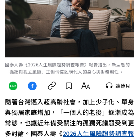
國泰人壽《2026人生風險趨勢調查報告》報告指出，新型態的
「孤獨與孤立風險」正悄悄侵蝕現代人的身心與財務韌性。
聽遠見
隨著台灣邁入超高齡社會，加上少子化、單身
與獨居家庭增加，「一個人的老後」逐漸成為
常態，也讓近年備受關注的孤獨死議題受到更
多討論。國泰人壽《
2026人生風險趨勢調查報