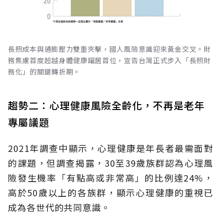
長照成本與通膨壓力雙重夾擊，國人風險意識迎來黃金交叉。財
務焦慮首度超越身體健康躍居首位，宣告台灣正式步入「長照財
務化」的關鍵轉折期。
趨勢二：心理健康風險全齡化，不再是老年
專屬議題
2021年調查中顯示，心理健康是年長者最需面對
的課題，但調查揭露，30至39歲族群認為心理風
險發生機率「有點高或非常高」的比例達24%，
高於50歲以上的各族群，顯示心理健康的重視已
成為各世代的共同意識。