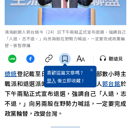
鴻海創辦人郭台銘今（24）日下午兩點正式宣布退選，強調自己
「人退，志不退，」向另兩股在野勢力喊話，一定要完成政黨輪
替。張智傑攝
聽遠見
喜歡這篇文章嗎 ?
總統
登記截至日最後一天，歷經內部數小時主
登入
後立即收藏 !
戰派和退選派的爭論後，
鴻海
創辦人
郭台銘
於
下午兩點正式宣布退選，強調自己「人退，志
不退，」向另兩股在野勢力喊話，一定要完成
政黨輪替，改變台灣。