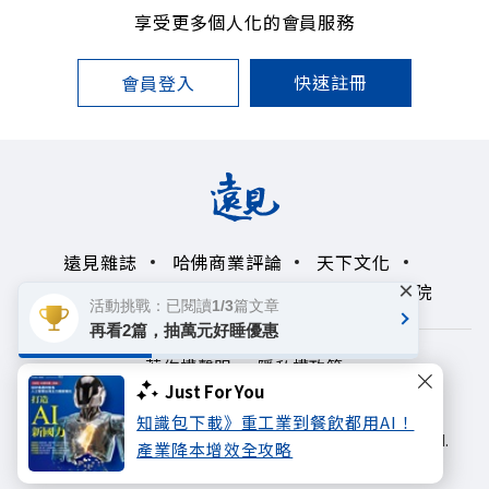
享受更多個人化的會員服務
快速註冊
會員登入
遠見雜誌
哈佛商業評論
天下文化
×
未來親子學習平台
50+
領導影響力學院
活動挑戰：已閱讀1/3篇文章
再看2篇，抽萬元好睡優惠
著作權聲明
隱私權政策
Just For You
Copyright© 1999~2026
知識包下載》重工業到餐飲都用AI！
遠見天下文化出版股份有限公司. All rights reserved.
產業降本增效全攻略