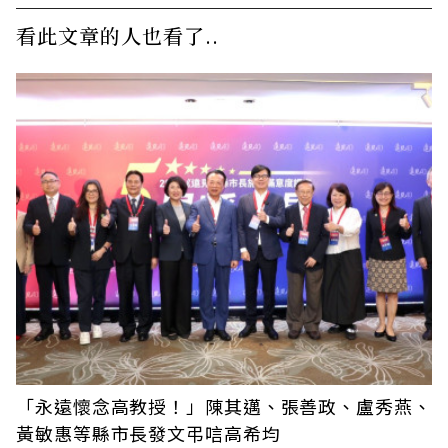
看此文章的人也看了..
「永遠懷念高教授！」陳其邁、張善政、盧秀燕、
黃敏惠等縣市長發文弔唁高希均