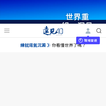
世界重
組・洞見
未來 與
世界領袖
職場雷達
練就底氣沉澱
你看懂世界了嗎？
同行