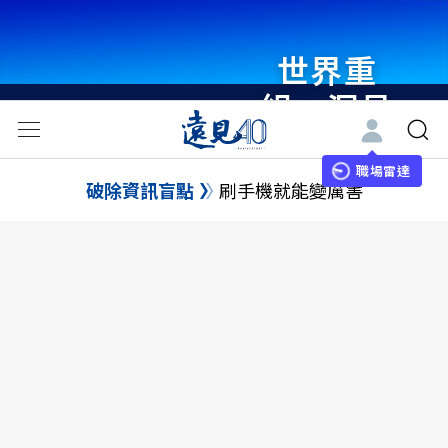
世界重
組・洞見
未來 與
世界領袖
職場雷達
破除資訊盲點
刷手機就能變厲害
同行