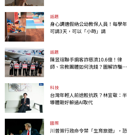
話題
身心調適假納公幼教保人員！每學年
可請3天，可以「小時」請
話題
陳昱瑄聯手掮客詐慈濟10.6億！律
師、宗教團體如何洗錢？圖解詐騙關
係網
科技
台灣年輕人前途較抗跌？林宜敬：半
導體剛好躲過AI取代
國際
川普簽行政命令禁「生育旅遊」，恐