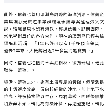
此外，信義也善用環灘島周邊的海洋資源。信義企
業集團觀光旅遊事業群環境永續專案經理張又文
說，環灘島原本沒有海龜，經過信義、顧問團隊、
當地學術單位的各方合作，現在的環灘島已經有綠
蠵龜和玳瑁，「1年已經可以有1千多顆海龜蛋，
過去2年來，大概孵出近2千多隻海龜寶寶。」
同時，信義也種植海草與紅樹林、復育珊瑚，藉此
取得「藍碳」。
綠碳、藍碳之外，還有土壤專屬的黃碳，但環灘島
的土壤鹽度較高，偏向較細緻的沙地，加上地下水
位高，許多植物難以生存，周君澔說，團隊後續堆
積廢棄木頭，轉化為有機原料，再透過施肥，轉化