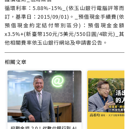
循環利率：5.88%-15%_(依玉山銀行電腦評等而
訂，基準日：2015/09/01)。_預借現金手續費(依
預借現金約定結付幣別區分)：預借現金金額
x3.5%+(新臺幣150元/5美元/550日圓/4歐元)_其
他相關費率依玉山銀行網站及申請書公告。
相關文章
迎戰金控 2.0！從數位銀行到 AI