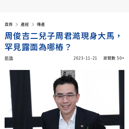
首頁
產經
傳產
周俊吉二兒子周君澔現身大馬，
罕見露面為哪樁？
郭逸
2023-11-21
瀏覽數
50+