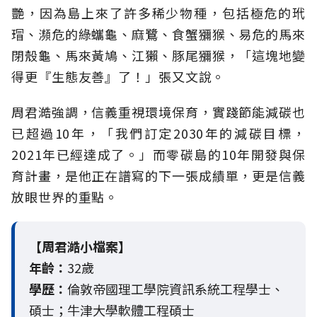
艷，因為島上來了許多稀少物種，包括極危的玳
瑁、瀕危的綠蠵龜、麻鷺、食蟹獼猴、易危的馬來
閉殼龜、馬來黃鳩、江獺、豚尾獼猴，「這塊地變
得更『生態友善』了！」張又文說。
周君澔強調，信義重視環境保育，實踐節能減碳也
已超過10年，「我們訂定2030年的減碳目標，
2021年已經達成了。」而零碳島的10年開發與保
育計畫，是他正在譜寫的下一張成績單，更是信義
放眼世界的重點。
【周君澔小檔案】
年齡：
32歲
學歷：
倫敦帝國理工學院資訊系統工程學士、
碩士；牛津大學軟體工程碩士