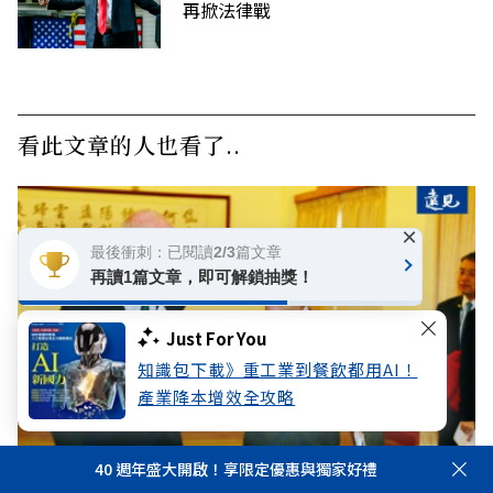
再掀法律戰
看此文章的人也看了..
×
最後衝刺：已閱讀2/3篇文章
再讀1篇文章，即可解鎖抽獎！
Just For You
知識包下載》重工業到餐飲都用AI！
產業降本增效全攻略
40 週年盛大開啟！享限定優惠與獨家好禮