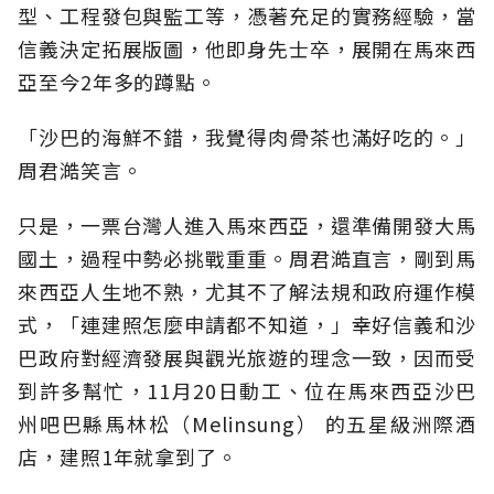
型、工程發包與監工等，憑著充足的實務經驗，當
信義決定拓展版圖，他即身先士卒，展開在馬來西
亞至今2年多的蹲點。
「沙巴的海鮮不錯，我覺得肉骨茶也滿好吃的。」
周君澔笑言。
只是，一票台灣人進入馬來西亞，還準備開發大馬
國土，過程中勢必挑戰重重。周君澔直言，剛到馬
來西亞人生地不熟，尤其不了解法規和政府運作模
式，「連建照怎麼申請都不知道，」幸好信義和沙
巴政府對經濟發展與觀光旅遊的理念一致，因而受
到許多幫忙，11月20日動工、位在馬來西亞沙巴
州吧巴縣馬林松（Melinsung） 的五星級洲際酒
店，建照1年就拿到了。