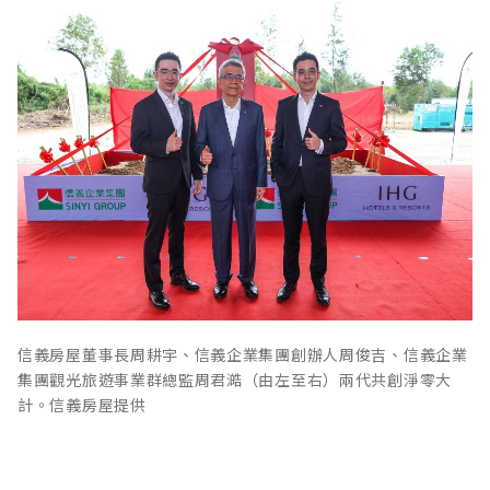
信義房屋董事長周耕宇、信義企業集團創辦人周俊吉、信義企業
集團觀光旅遊事業群總監周君澔（由左至右）兩代共創淨零大
計。信義房屋提供