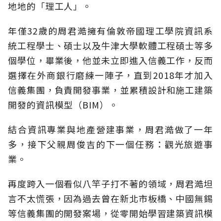
地地的「理工人」。
年僅32歲的周君澔擁有倫敦帝國理工學院資訊系
統工程學士、碩士以及牛津大學軟體工程碩士等多
個學位，畢業後，他並未立即進入信義工作，反而
選擇在外商銀行磨練一陣子，直到2018年才加入
信義集團，負責開發事業，並累積設計和施工建築
開發的資訊模型（BIM）。
結合資訊專業與地產營建事業，周君澔做了一年
多，接下父親周俊吉的下一個任務：觀光旅遊事
業。
再度跨入一個看似八竿子打不著的領域，周君澔坦
言不太慌張，因為過去曾在新北市板橋、中國無錫
等信義集團的開發案場，從零開始學習建築資訊模