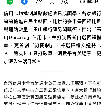
聽遠見
信用卡切換制與點數經濟已成顯學，各家銀行
紛紛搶進布局生態圈，比拚的多半是回饋比例
與通路數量。玉山銀行卻另闢蹊徑，推出「玉
山Unicard」信用卡，主打消費者自選回饋權
益，更首創「訂閱制」，將選擇權交還持卡
人，讓支付工具打破單一消費平台與場景，更
加深入生活日常。
台灣信用卡全台流通卡數已接近六千萬張，平均每
位成年人手中持有三到五張信用卡。各大銀行雖紛
紛推出專屬消費回饋及點數機制，藉此提升用戶黏
著與忠誠度，但對消費者而言，面對滿手卡片與眼