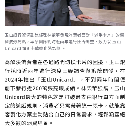
玉山銀行資深副總經理林榮華發現消費者面對「滿手卡片」的選
擇疲勞痛點，率領團隊耗時近兩年進行田野調查，致力以 玉山
Unicard 讓刷卡體驗化繁為簡 。
為解決消費者在各通路間切換卡片的困擾，玉山銀
行耗時近兩年進行深度田野調查與系統開發，在
2024年推出「玉山Unicard」，不到兩年時間便
創下發行近200萬張亮眼成績。林榮華強調，玉山
Unicard最大的特色就是打破過去由銀行單方面制
定的遊戲規則，消費者只需帶著這一張卡，就能靠
客製化方案主動貼合自己的日常需求，輕鬆涵蓋絕
大多數的消費場景。