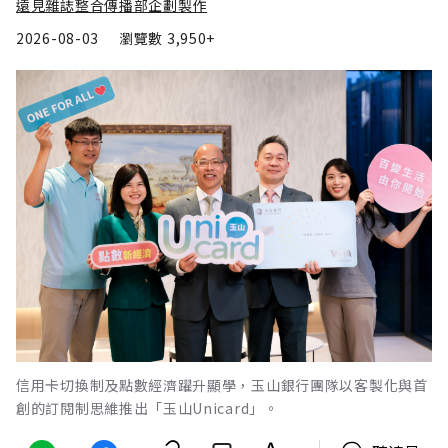
遠見雜誌整合傳播部企劃製作
2026-08-03
瀏覽數
3,950+
信用卡切換制及點數經濟躍升顯學，玉山銀行團隊以客製化與首
創的訂閱制思維推出「玉山Unicard」。