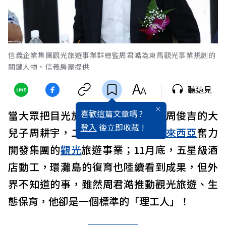
信義企業集團觀光旅遊事業群總監周君澔為東馬觀光事業規劃的
關鍵人物。信義房屋提供
聽遠見
喜歡這篇文章嗎 ?
當大眾把目光放在
信義集團
創辦人周俊吉的大
登入
後立即收藏 !
兒子周耕宇，二兒子周君澔則在
馬來西亞
奮力
開發集團的
觀光
旅遊事業；11月底，五星級酒
店動工，環灘島的復育也陸續看到成果，但外
界不知道的事，雖然周君澔推動觀光旅遊、生
態保育，他卻是一個標準的「理工人」！