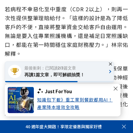
若病程不幸惡化至中重度（CDR 2以上），則再一
次性提供整筆理賠給付。「這樣的設計是為了降低
客戶的不便，直接將整筆資金交給客戶自由運用。
無論是要入住專業照護機構，還是補足日常照護缺
口，都能在第一時間穩住家庭財務壓力。」林宗佑
解釋。
×
此外，高齡族群的退化往往是多面向的，這張保單
最後衝刺：已閱讀2/3篇文章
再讀1篇文章，即可解鎖抽獎！
更將保障範圍擴大至多發性硬化症、嚴重運動神經
元疾病、重症肌無力症、良性腦腫瘤併神經障礙後
Just For You
遺症等退化疾病，並配合1至6級失能豁免保費機
知識包下載》重工業到餐飲都用AI！
制，將保障期間延續至100歲，全面接住高齡退化
產業降本增效全攻略
風險缺口。
40 週年盛大開啟！享限定優惠與獨家好禮
再完善的保單終究只是防護網的一環，真正的關