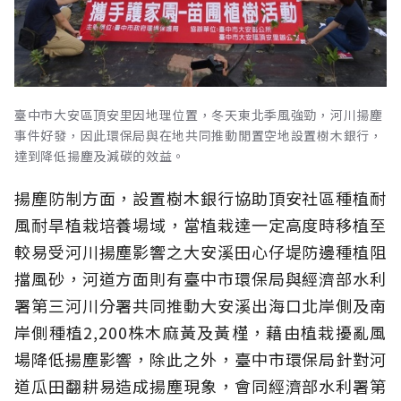
臺中市大安區頂安里因地理位置，冬天東北季風強勁，河川揚塵
事件好發，因此環保局與在地共同推動閒置空地設置樹木銀行，
達到降低揚塵及減碳的效益。
揚塵防制方面，設置樹木銀行協助頂安社區種植耐
風耐旱植栽培養場域，當植栽達一定高度時移植至
較易受河川揚塵影響之大安溪田心仔堤防邊種植阻
擋風砂，河道方面則有臺中市環保局與經濟部水利
署第三河川分署共同推動大安溪出海口北岸側及南
岸側種植2,200株木麻黃及黃槿，藉由植栽擾亂風
場降低揚塵影響，除此之外，臺中市環保局針對河
道瓜田翻耕易造成揚塵現象，會同經濟部水利署第