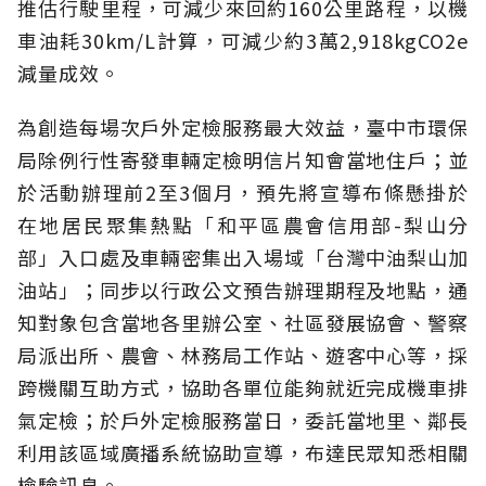
推估行駛里程，可減少來回約160公里路程，以機
車油耗30km/L計算，可減少約3萬2,918kgCO2e
減量成效。
為創造每場次戶外定檢服務最大效益，臺中市環保
局除例行性寄發車輛定檢明信片知會當地住戶；並
於活動辦理前2至3個月，預先將宣導布條懸掛於
在地居民聚集熱點「和平區農會信用部-梨山分
部」入口處及車輛密集出入場域「台灣中油梨山加
油站」；同步以行政公文預告辦理期程及地點，通
知對象包含當地各里辦公室、社區發展協會、警察
局派出所、農會、林務局工作站、遊客中心等，採
跨機關互助方式，協助各單位能夠就近完成機車排
氣定檢；於戶外定檢服務當日，委託當地里、鄰長
利用該區域廣播系統協助宣導，布達民眾知悉相關
檢驗訊息。