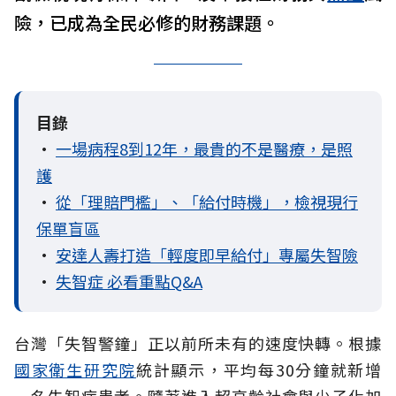
險，已成為全民必修的財務課題。
目錄
•
一場病程8到12年，最貴的不是醫療，是照
護
•
從「理賠門檻」、「給付時機」，檢視現行
保單盲區
•
安達人壽打造「輕度即早給付」專屬失智險
•
失智症 必看重點Q&A
台灣「失智警鐘」正以前所未有的速度快轉。根據
國家衛生研究院
統計顯示，平均每30分鐘就新增