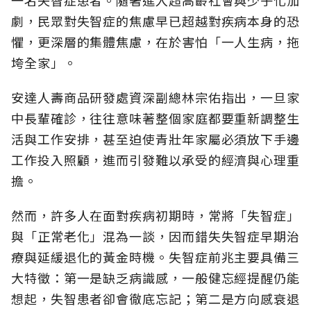
一名失智症患者。隨著進入超高齡社會與少子化加
劇，民眾對失智症的焦慮早已超越對疾病本身的恐
懼，更深層的集體焦慮，在於害怕「一人生病，拖
垮全家」。
安達人壽商品研發處資深副總林宗佑指出，一旦家
中長輩確診，往往意味著整個家庭都要重新調整生
活與工作安排，甚至迫使青壯年家屬必須放下手邊
工作投入照顧，進而引發難以承受的經濟與心理重
擔。
然而，許多人在面對疾病初期時，常將「失智症」
與「正常老化」混為一談，因而錯失失智症早期治
療與延緩退化的黃金時機。失智症前兆主要具備三
大特徵：第一是缺乏病識感，一般健忘經提醒仍能
想起，失智患者卻會徹底忘記；第二是方向感衰退