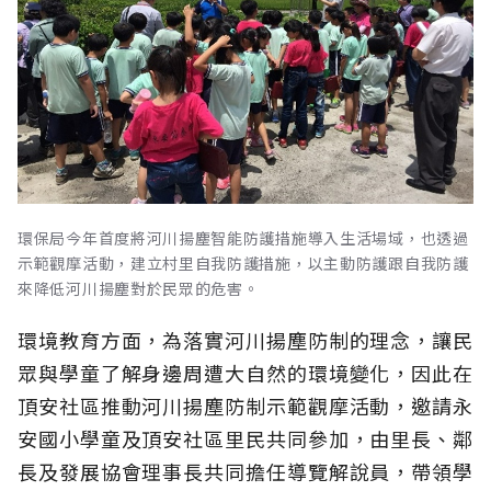
環保局今年首度將河川揚塵智能防護措施導入生活場域，也透過
示範觀摩活動，建立村里自我防護措施，以主動防護跟自我防護
來降低河川揚塵對於民眾的危害。
環境教育方面，為落實河川揚塵防制的理念，讓民
眾與學童了解身邊周遭大自然的環境變化，因此在
頂安社區推動河川揚塵防制示範觀摩活動，邀請永
安國小學童及頂安社區里民共同參加，由里長、鄰
長及發展協會理事長共同擔任導覽解說員，帶領學