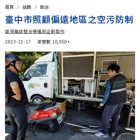
首頁
話題
政治
臺中市照顧偏遠地區之空污防制
遠見雜誌整合傳播部企劃製作
2023-11-17
瀏覽數
10,950+