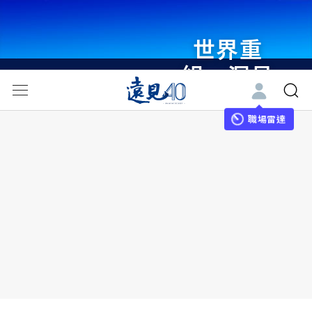
世界重
組・洞見
未來 與
世界領袖
職場雷達
同行