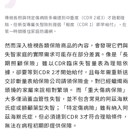
傳統長照與特定傷病險多需達到中重度（CDR 2或3）才啟動理
賠，但新型專屬失智險則提倡「輕度（CDR 1）即早給付」，在
第一時間穩住家庭防護網。
然而深入檢視各類保險商品的內容，會發現它們與
失智家庭的實際需求可能存在部分差異。像是「長
期照顧保險」雖以CDR臨床失智量表為理賠依
據，卻要等到CDR 2才開始給付，且每年需重新送
交診斷量表給保險公司請領保險金，對已經蠟燭兩
頭燒的家屬來說相對繁瑣。
而「重大傷病保險」
大多僅涵蓋血管性失智，並不包含常見的阿茲海默
氏症或額顳葉型失智；「特定傷病險」雖有納入阿
茲海默氏症，但必須達到CDR 3才符合理賠條件，
無法在病程初期即提供保障。