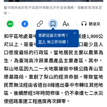
臺中環保局於和平區提供移動式戶外定檢服務，鼓勵民眾排氣定
檢。
聽遠見
喜歡這篇文章嗎 ?
和平區地處臺中東部山區，平均海拔達1,900公
登入
後立即收藏 !
尺以上，是臺中市面積最大，但人口最少且人
口密度最低的行政區，當地居民主要以農業為
生，為臺灣高冷蔬果農產品主要產區。其中，
梨山地區因九二一大地震摧毀中橫公路青山至
德基路段，重創了梨山的經濟命脈，導致當地
民眾無法經由省道台8線進出臺中市轉往其他地
區，後續歷經5年時間修復，仍不幸遭七二水災
使道路重建工程進度再次歸零。