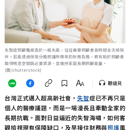
失智症照顧難度高於一般失能，往往需要照顧者長時間全天候陪
伴。若能透過保險分擔照護所帶來的財務負擔，將有助於照顧者
取得喘息空間與必要資源，並維持家庭長期照顧能量。
(圖/shutterstock)
聽遠見
台灣正式邁入超高齡社會，
失智
症已不再只是
個人的醫療議題，而是一場漫長且牽動全家的
長期抗戰。面對日益逼近的失智海嘯，如何客
觀檢視現有保障缺口，及早接住財務與
照護
風