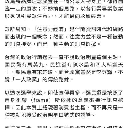
政黨將品牌理念放置在一個公眾人物身上，卻得面
臨一定的風險；不妨換個思路，以各行業專業敬業
形象吸引民眾注意力，才能邁向永續經營。
眾所周知，「注意力經濟」是伴隨資訊時代和網路
而出現的一個概念；然而，注意力並不是一種被動
的訊息接受，而是一種主動的訊息選擇。
台灣的政治行銷過去一直不脫政治明星這個主軸，
國民黨有馬英九、民進黨有陳水扁和四大輔選天
王、親民黨有宋楚瑜、而台聯黨當然是李登輝，不
脫「一人政黨」的傳統路線。
以這次選舉來說，即使宣傳再多，選民還是按照了
自身框架（frame）所依據的意義來進行訊息選
擇，因此本質上體現著消費者主權，而不再只是一
種被動地接受政治明星口號式的誘導。
而這次三合一選舉，選前競選卡車滿街跑，總統乘