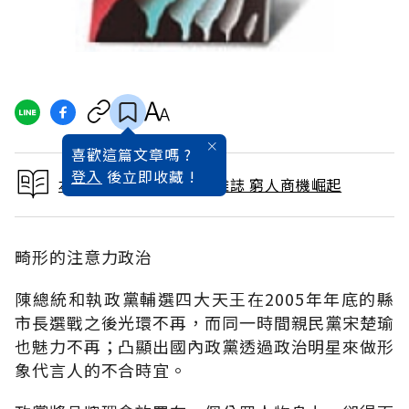
喜歡這篇文章嗎 ?
登入
後立即收藏 !
本文出自 2006 / 1月號雜誌 窮人商機崛起
畸形的注意力政治
陳總統和執政黨輔選四大天王在2005年年底的縣
市長選戰之後光環不再，而同一時間親民黨宋楚瑜
也魅力不再；凸顯出國內政黨透過政治明星來做形
象代言人的不合時宜。