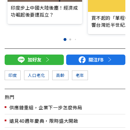
印度步上中國大陸後塵！經濟成
功崛起後要遭孤立？
買不起的「單程機
響台灣近半世紀思
加好友
關注FB
印度
人口老化
高齡
老年
熱門
供應鏈重組，企業下一步怎麼佈局
遠見40週年慶典，限時盛大開啟