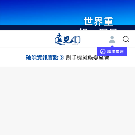
世界重
組・洞見
未來 與
世界領袖
職場雷達
破除資訊盲點
刷手機就能變厲害
同行