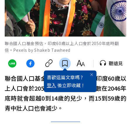
聯合國人口基金預估，印度60歲以上人口會於2050年底時翻
倍。Pexels by Shakeb Tawheed
聽遠見
喜歡這篇文章嗎 ?
聯合國人口基金（UNFPA）預估，印度60歲以
登入
後立即收藏 !
上人口會於2050年底時翻倍，且人數在2046年
底時就會超越0到14歲的兒少，而15到59歲的
青中壯人口也會減少。