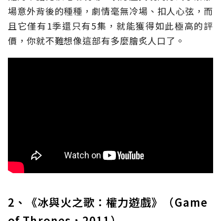
場意外背後的種種，劇情毫無冷場、扣人心弦，而
且它僅有1季還只有5集，就能獲得如此極高的評
價，你就不難想像這部有多麼膾炙人口了。
2、《冰與火之歌：權力遊戲》（Game
of Thrones，2011）