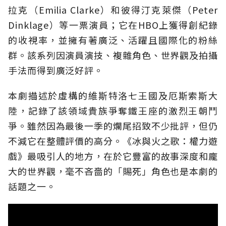
拉克（Emilia Clarke）和彼得汀克萊傑（Peter
Dinklage）等一票演員；它在HBO上獲得創紀錄
的收視率，並擁有著廣泛、活躍且國際化的粉絲
群。該系列因演員演技、複雜角色、世界觀及拍攝
手法而得到廣泛好評。
本劇描述於虛構的維斯特洛七王國及厄斯索斯大
陸，記錄了該領域貴族爭奪鐵王座的激烈王朝鬥
爭。雖然因為最後一季的爛尾招致不少批評，但仍
不減它在整體評價的高分。《冰與火之歌：權力遊
戲》最吸引人的地方，在於它豐富的故事深度和龐
大的世界觀，毫不吝嗇的「賜死」角色也是本劇的
話題之一。