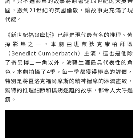
詞，只不過影集的故事將原著從19世紀的大英帝
國，搬到21世紀的英國倫敦，讓故事更充滿了現
代感。
《新世紀福爾摩斯》已經是現代最有名的推理、偵
探影集之一，本劇由班奈狄克康柏拜區
（Benedict Cumberbatch）主演，這也是他除
了奇異博士一角以外，演藝生涯最具代表性的角
色。本劇拍攝了4季，每一季都獲得極高的評價，
特別是將夏洛克福爾摩斯的精神揣摩的淋漓盡致，
獨特的推理細節和撲朔迷離的故事，都令人大呼過
癮。