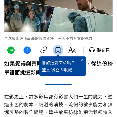
全球影史評價最高的英語影集，有著不同凡響的魅力
聽遠見
喜歡這篇文章嗎 ?
如果覺得劇荒時不知道該看什麼劇，從這份榜
登入
後立即收藏 !
單裡面挑選影集，那就絕對沒錯。
在影史上，許多影集都有影響人們一生的魔力，透
過出色的劇本、精湛的演技、流暢的敘事能力和無
懈可擊的製作過程，這些故事彷彿能把你我都拉入