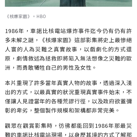
《核爆家園》。HBO
1986年，車諾比核電站爆炸事件迄今仍有仍有許
多未解之謎，《核爆家園》這部影集將史上最慘絕
人寰的人為災難之真實故事，以戲劇化的方式還
原，劇情敘述為拯救即將陷入無法想像之災難的歐
洲，而勇敢犧牲自己的男性及女性。
本片重現了許多當年真實人物的故事，透過深入淺
出的方式，以最真實的狀況重現真實事件始末，不
僅讓人見證當年的各種荒謬行徑，以及政府欲蓋彌
彰的卑劣，整個製作規模和架構都非常完美。
觀眾在觀賞影集時，彷彿都能回到1986年那最災
難的車諾比核電站現場，以身歷其境的方式了解那