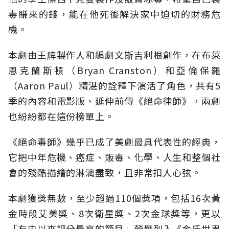
毒賺來的錢，能在他死後解決家中迫切的財務危
機。
本劇由王牌製作人和編劇文斯吉利根創作，在布萊
恩克蘭斯頓（Bryan Cranston）和亞倫保羅
（Aaron Paul）精湛的詮釋下演活了角色，共有5
季的內容和電影版、延伸前傳《絕命律師》，兩劇
也紛紛都在這份榜單上。
《絕命毒師》幾乎已成了美劇最具代表性的經典，
它把中年危機、癌症、販毒、化學、人生和整個社
會的殘酷描繪的淋漓盡致，且非常扣人心弦。
本劇獲獎無數，至少超過110個獎項，包括16次黃
金時段艾美獎、8次衛星獎、2次金球獎等，更以
「有史以來評分最高的節目」榮譽列入《金氏世界