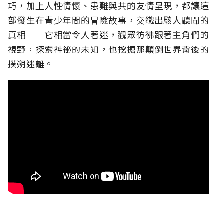
巧，加上人性情懷、患難與共的友情呈現，都讓這
部發生在青少年間的冒險故事，交織出駭人聽聞的
真相──它相當令人著迷，觀眾彷彿跟著主角們的
視野，探索神祕的未知，也挖掘那顛倒世界背後的
撲朔迷離。