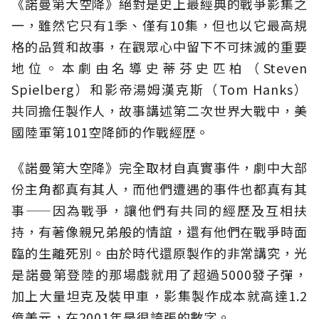
《諾曼第大空降》絕對是史上最經典的戰爭影集之
一，雖然它只有1季、僅有10集，但也以它最高規
格的品質和故事，在觀眾心中留下不可抹滅的重要
地位。本劇由名導史蒂芬史匹柏（Steven
Spielberg）和影帝湯姆漢克斯（Tom Hanks）
共同擔任製作人，故事講述第二次世界大戰中，美
國陸軍第101空降師的作戰經歴。
《諾曼第大空降》完全取材自真實事件，劇中大部
份主角都真有其人，而他們遭遇的事件也都真有其
事——因為戰爭，讓他們有共同的經歷及互相扶
持，有著像親兄弟般的情誼，還有他們在戰爭時面
臨的生離死別。由於時代還原製作的非常講究，光
是諾曼第登陸的那場戲就用了超過5000發子彈，
加上大量坦克及裝甲車，影集製作成本就高達1.2
億美元，在2001年是很誇張的數字。