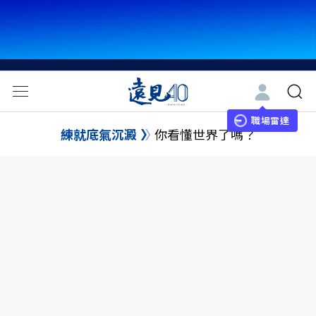
職場雷達
練就底氣沉澱
你看懂世界了嗎？