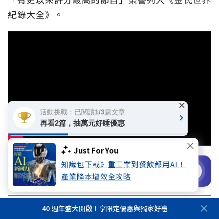
紀錄大全》。
×
活動挑戰：已閱讀1/3篇文章
再看2篇，抽萬元好睡優惠
Just For You
知識包下載》重工業到餐飲都用AI！
72%
領先者已開啟【職場雷達】
立即開啟
產業降本增效全攻略
立即開通！解鎖專屬服務
40 週年盛大開啟！享限定優惠與獨家好禮
延伸閱讀