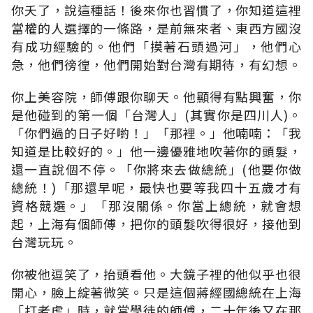
你夭了，說這種話！後來你也習慣了，你知道這裡
當權的人選擇的一條路，是前無來者、東西方國沒
有成功經驗的。他們「摸著石頭過河」，他們心
急，他們徬徨，他們開始對台灣有期待，有幻想。
你上美容院，師傅跟你聊天。他顯得有點興奮，你
是他碰到的第一個「台灣人」(其實你是四川人)。
「你們過的日子好喲！」「那裡。」他喃喃：「我
知道是比較好的。」他一邊優雅地吹著你的頭髮，
還一直說個不停。「你將來去做總統」(他要你做
總統！)「那還早呢，最快也要等我四十五歲才有
資格競選。」「那沒關係。你當上總統，就會想
起，上海有個師傅，把你的頭髮吹得很好，接他到
台灣玩玩。
你被他逗笑了，抬頭看他。大鏡子裡的他似乎也很
開心，臉上綻著微笑。只是這個蔣經國總統在上海
「打老虎」時，就當學徒的師傅，二十年後又在那