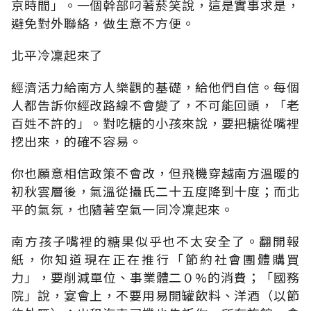
京時間」。一個幹部叼著菸笑說，這是實事求是，
避免對外聯絡，做生意不方便。
北平冷凜起來了
經濟活力給南方人樂觀的基礎，給他們自信。每個
人都告訴你經改路線不會變了，不可能回頭，「老
百姓不許的」。對吃糖的小孩來說，要把糖從嘴裡
挖出來，的確不容易。
你也願意相信政策不會改，但飛機穿越南方溫暖的
初秋雲層後，氣溫從攝氏二十五度降到十度；而北
平的氣氛，也隨著空氣一同冷凜起來。
南方孩子嘴裡的糖果似乎也不太安全了。翻開報
紙，你知道現在正在推行「節約社會團體購買
力」，要削減單位、事業體二０%的消費；「國務
院」說，宴會上，不要用易開罐飲料、洋酒（以節