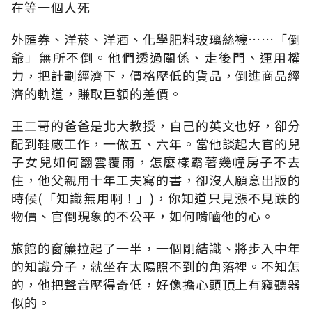
在等一個人死
外匯券、洋菸、洋酒、化學肥料玻璃絲襪……「倒
爺」無所不倒。他們透過關係、走後門、運用權
力，把計劃經濟下，價格壓低的貨品，倒進商品經
濟的軌道，賺取巨額的差價。
王二哥的爸爸是北大教授，自己的英文也好，卻分
配到鞋廠工作，一做五、六年。當他談起大官的兒
子女兒如何翻雲覆雨，怎麼樣霸著幾幢房子不去
住，他父親用十年工夫寫的書，卻沒人願意出版的
時候(「知識無用啊！」)，你知道只見漲不見跌的
物價、官倒現象的不公平，如何啃嚙他的心。
旅館的窗簾拉起了一半，一個剛結識、將步入中年
的知識分子，就坐在太陽照不到的角落裡。不知怎
的，他把聲音壓得奇低，好像擔心頭頂上有竊聽器
似的。