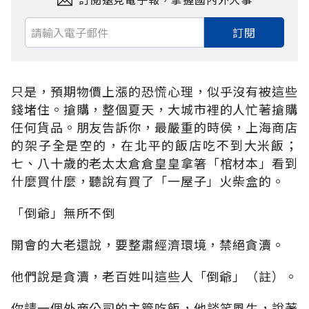
訂閱
只是，預期物價上漲的恐慌心理，似乎沒有被這些
錢堵住。搶購，整個夏天，大城市裡的人忙著搶購
任何貨品。朋友告訴你，最嚴重的時侯，上海商店
的架子全是空的，在北平的飯店吃不到大米飯；
七、八十歲的老太太倉倉皇皇拿箸「棺材本」看到
什麼買什麼，聽說有買了「一屋子」火柴盒的。
「倒爺」無所不倒
開會的大老還說，要整肅經濟環境，禁絕貪瀆。
他們說是貪瀆，老百姓叫這些人「倒爺」（註）。
你請一個外商公司的主管吃飯，他談笑風生，說著