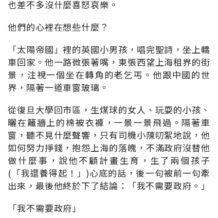
也差不多沒什麼喜怒哀樂。
他們的心裡在想些什麼？
「太陽帝國」裡的英國小男孩，唱完聖詩，坐上轎
車回家。他一路微張著嘴，東張西望上海租界的街
景，注視一個坐在轉角的老乞丐。他跟中國的世
界，隔著一道車窗玻璃。
從復旦大學回市區，生煤球的女人、玩耍的小孩、
曬在籬牆上的棉被衣褲，一景一景飛過。隔著車
窗，聽不見什麼聲響，只有司機小陳叨絮地說，他
如何努力掙錢，抱怨上海的落魄，不滿政府沒替他
做什麼事，說他不顧計畫生育，生了兩個孩子
(「我還養得起！」)心底的話，後一句被前一句牽
出來，最後他終於下了結論：「我不需要政府。」
「我不需要政府」