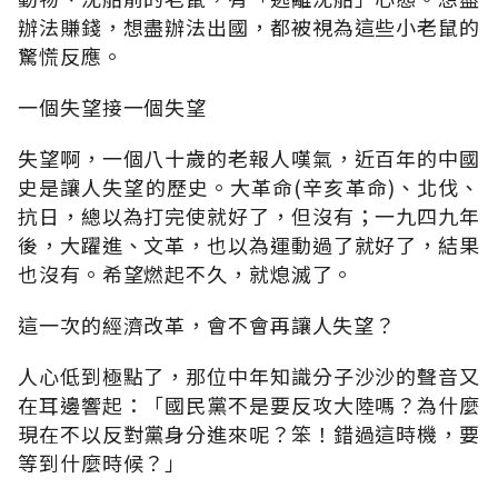
辦法賺錢，想盡辦法出國，都被視為這些小老鼠的
驚慌反應。
一個失望接一個失望
失望啊，一個八十歲的老報人嘆氣，近百年的中國
史是讓人失望的歷史。大革命(辛亥革命)、北伐、
抗日，總以為打完使就好了，但沒有；一九四九年
後，大躍進、文革，也以為運動過了就好了，結果
也沒有。希望燃起不久，就熄滅了。
這一次的經濟改革，會不會再讓人失望？
人心低到極點了，那位中年知識分子沙沙的聲音又
在耳邊響起：「國民黨不是要反攻大陸嗎？為什麼
現在不以反對黨身分進來呢？笨！錯過這時機，要
等到什麼時候？」