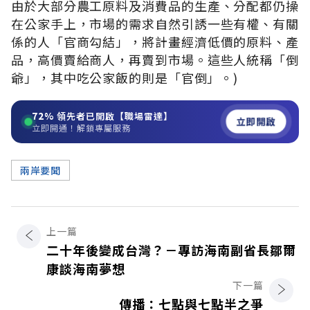
由於大部分農工原料及消費品的生產、分配都仍操
在公家手上，市場的需求自然引誘一些有權、有關
係的人「官商勾結」，將計畫經濟低價的原料、產
品，高價賣給商人，再賣到市場。這些人統稱「倒
爺」，其中吃公家飯的則是「官倒」。)
72%
領先者已開啟【職場雷達】
立即開啟
立即開通！解鎖專屬服務
兩岸要聞
上一篇
二十年後變成台灣？－專訪海南副省長鄒爾
康談海南夢想
下一篇
傳播：七點與七點半之爭