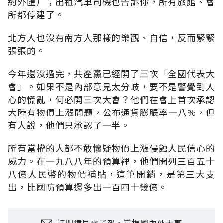
約外匯）；出租汽車司機也告訴你，所有旅館、會
所都停建了。
北方人也沒有南方人那樣的樂觀、自信，反而緊緊
張張的。
今年還沒過完，共產黨已經開了三次「全國代表大
會」。如果不是內部意見太分岐，要不是警覺到人
心的慌亂，何必開三次大會？他們在會上首次承認
大陸有物價上漲問題，公布通貨膨脹率一八%，但
有人說，他們只承認了一半。
所有當權的人都不敢懷疑物價上漲侵蝕人民信心的
威力。在一九八八年的預算裡，他們開列三百五十
八億人民幣的物價補貼，這筆開銷，是第三大支
出，比國防預算還多出一百四十幾億。
訂閱遠見電子報，掌握國內外大事