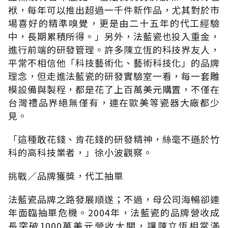
袱，每年可以推出超過一千件新作品，尤其對於市
場喜好的精準嗅覺，更是由二十五年的代工經驗
中，長期累積所得。」另外，法藍瓷也投入重金，
進行前端的研發管理。許多陳立恆的科技界友人，
平常不相信他「科技藝術化、藝術科技化」的品牌
理念，但走進法藍瓷的研發實驗室一看，每一套雕
模設備與製程，都是花了上百萬美元購置，不僅在
台灣禮品界絕無僅有，連在歐美等瓷器大廠都少
見。
「這種敢花錢、肯花錢的研發精神，絲毫不遜於竹
科的高科技業者，」徐小波觀察。
挑戰∕品牌獲獎，代工抽單
法藍瓷品牌之路發展順遂；不過，母公司海暢卻連
年面臨抽單危機。2004年，法藍瓷的品牌營收成
長突破1000萬美元營收大關，讓陳立恆相當滿