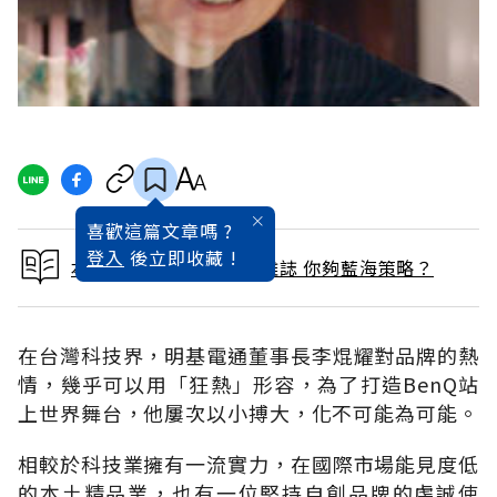
喜歡這篇文章嗎 ?
登入
後立即收藏 !
本文出自 2005 / 9月號雜誌 你夠藍海策略？
在台灣科技界，明基電通董事長李焜耀對品牌的熱
情，幾乎可以用「狂熱」形容，為了打造BenQ站
上世界舞台，他屢次以小搏大，化不可能為可能。
相較於科技業擁有一流實力，在國際市場能見度低
的本土精品業，也有一位堅持自創品牌的虔誠使