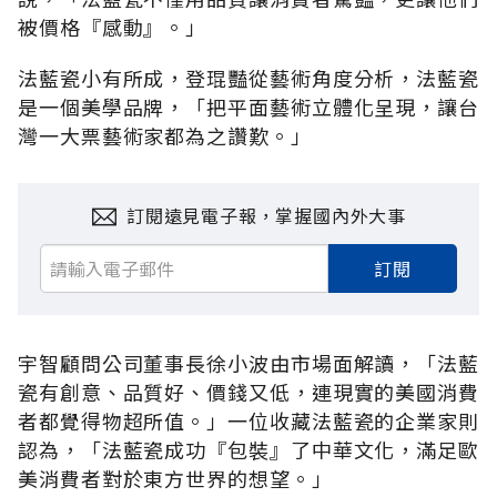
被價格『感動』。」
法藍瓷小有所成，登琨豔從藝術角度分析，法藍瓷
是一個美學品牌，「把平面藝術立體化呈現，讓台
灣一大票藝術家都為之讚歎。」
訂閱遠見電子報，掌握國內外大事
訂閱
宇智顧問公司董事長徐小波由市場面解讀，「法藍
瓷有創意、品質好、價錢又低，連現實的美國消費
者都覺得物超所值。」一位收藏法藍瓷的企業家則
認為，「法藍瓷成功『包裝』了中華文化，滿足歐
美消費者對於東方世界的想望。」