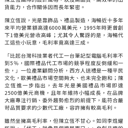
貨能力，合作關係因而長年緊密。
陳立恆說，光是靠飾品、禮品製造，海暢近十多年
來平均營業額高達6000萬美元，1995年時更曾創
下1億美元營收高峰；尤其令人驚訝的是，海暢代
工這些小玩意，毛利率竟高達三成。
「比起台灣科技業者代工一台筆記型電腦毛利率不
到5％，國際禮品代工市場的競爭程度反倒緩和一
些，」一位產業顧問分析，西方人送禮是一種平民
文化，歐美禮品市場空間夠大、也未完全飽和；陳
立恆進一步指出，去年光是美國禮品市場即達
2500億美元商機，且年年維持小幅成長，在品牌
大廠專注行銷、委外趨勢愈烈的前提下，能符合嚴
苛品質要求的少數代工廠，容許擁有較高毛利。
雖然坐擁高毛利率，但陳立恆不甘心。如同李焜耀
所說，「代工，就像是個遊民而已，」自創品牌的