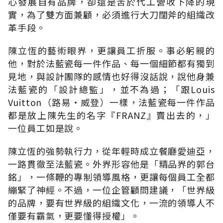
心發展自有品牌，卻還是苦於代工營收下降的現
實，為了雙方面兼顧，必須進行大刀闊斧的組織改
革手段。
陳立恆的藝術眼界，更讓員工折服。事必躬親的
他，對於法藍瓷每一件作品、每一個細節都有獨到
見地，與設計團隊的感情也好得沒話說，說他身兼
法藍瓷的「設計總監」，並不為過；「跟Louis
Vuitton（路易‧威登）一樣，法藍瓷每一件作品
都是放上陳先生的名字『FRANZ』賣出去的，」
一位員工如是說。
陳立恆的強勢執行力，從年輕時成立餐廳愛迪亞，
一路貫徹至法藍瓷。外界形容他是「精品界的郭台
銘」，一條鞭的專制領導風格，更讓每個員工全都
繃緊了神經。不過，一位企管顧問建議，「世界級
的品牌，要有世界級的組織文化，一流的領導人不
僅要有霸氣，更要懂得授權」。