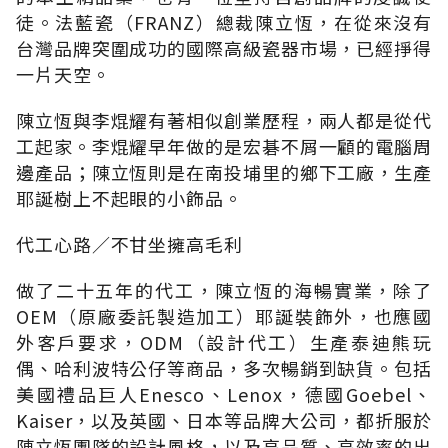
徒。法藍瓷（FRANZ）總裁陳立恆，在從來沒有
台灣品牌突圍成功的國際高級瓷器市場，已經掙得
一片天空。
陳立恆與李焜耀有著相似創業歷程，兩人都是從代
工起家。李焜耀早年做的是宏碁不屑一顧的電腦周
邊產品；陳立恆則是在南投埔里的鄉下工廠，生產
耶誕樹上不起眼的小飾品。
代工心路∕不甘坐擁高毛利
做了二十五年的代工，陳立恆的海暢實業，除了
OEM（原廠委託製造加工）耶誕裝飾外，也應國
外客戶要求，ODM（設計代工）生產泰迪熊玩
偶、哈利波特公仔等商品，多次暢銷到缺貨。包括
美國禮品巨人Enesco、Lenox，德國Goebel、
Kaiser，以及英國、日本等品牌大公司，都折服於
陳立恆團隊的設計風格，以及高品質、高效率的出