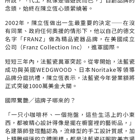
念頭，始終在陳立恆心頭縈繞著。
2002年，陳立恆做出一生最重要的決定——在沒
有同業、政府任何奧援的情形下，他以自己的德文
名字「FRANZ」做為精品瓷器品牌，在美國成立
公司（Franz Collection Inc），進軍國際。
短短三年內，法藍瓷異軍突起。從零開始，法藍瓷
成功與英國WEDGWOOD、日本Noritake等領導
品牌分庭抗禮，陳立恆表示，法藍瓷今年營業額將
正式突破1000萬美金大關。
國際驚艷∕這牌子哪來的？
「一只小咖啡杯、一個拖盤，這些生活上的小東
西，都被精心設計得像是擺在櫥窗裡的藝術品，」
名建築師登琨豔認為，流線型的手工設計質感，加
上精雕細琢的立體圖樣，都是法藍瓷征服歐美市場