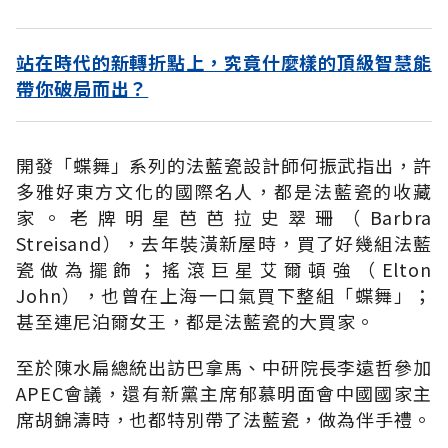
站在時代的新轉折點上，究竟什麼樣的頂級智慧能
帶你破局而出？
開發「蝶舞」系列的法藍瓷設計師何振武指出，許
多雅好東方文化的國際名人，都是法藍瓷的收藏
家。老牌明星芭芭拉史翠珊（Barbra
Streisand），去年裝潢新屋時，買了好幾組法藍
瓷做為擺飾；搖滾巨星艾爾頓強（Elton
John），也曾在上海一口氣買下整組「蝶舞」；
甚至連尼泊爾女王，都是法藍瓷的大買家。
至於陳水扁總統出訪巴拿馬、中研院長李遠哲參加
APEC會議，還有新黨主席郁慕明面會中國國家主
席胡錦濤時，也都特別帶了法藍瓷，做為伴手禮。