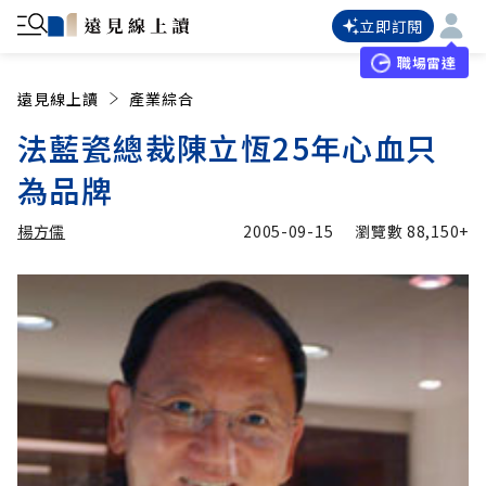
立即訂閱
職場雷達
遠見線上讀
產業綜合
法藍瓷總裁陳立恆25年心血只
為品牌
楊方儒
2005-09-15
瀏覽數
88,150+
加入追蹤
楊方儒