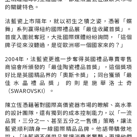
的關鍵特色。
法藍瓷上市隔年，就以初生之犢之姿，憑著「蝶
舞」系列贏得紐約國際禮品展「最佳收藏首獎」。
首度入圍就奪冠，大批國際媒體紛紛詢問，「這個
牌子從來沒聽過，是從歐洲哪一個國家來的？」
2004年，法藍瓷更進一步奪得英國禮品專賣零售
商協會所頒發的「最佳陶瓷禮品首獎」，這個獎項
好比是英國精品界的「奧斯卡獎」；同台獲頒「最
佳水晶禮品獎」的則是施華洛士奇
（SWAROVSKI）。
陳立恆憑藉著對國際高價瓷器市場的瞭解、高水準
的設計團隊，還有獨到的成本控制能力，以「一流
品質，三分之一、甚至五分之一售價」策略，讓法
藍瓷順利躋身一線國際精品品牌。他語帶驕傲地
說，「法藍瓷不僅用品質讓消費者驚豔，更讓他們