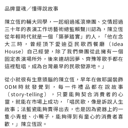
品牌靈魂∕懂得說故事
陳立恆的輔大同學，一起組過搖滾樂團、交情超過
三十年的表演工作坊藝術總監賴聲川認為，陳立恆
從年輕時代就是一個「築夢踏實」的人，「他在念
大三時，曾經頂下愛迪亞民歌西餐廳（Idea
House）自己經營，除了我們樂團從此擁有一個
固定表演場所外，後來連胡因夢、齊豫等歌手都在
這裡駐唱，成為台灣最早的民歌發源地。」
從小就很有生意頭腦的陳立恆，早年在做耶誕裝飾
ODM時就發覺到，每一件禮品都在說故事
（story-telling），只要能夠契合消費者的心
靈，就能在市場上成功，「唱民歌，像是訴說人生
故事；法藍瓷能夠賣得出去，也是因為瓷器上的一
隻小青蛙、小鴨子，能夠得到有童心的消費者喜
歡，」陳立恆說。