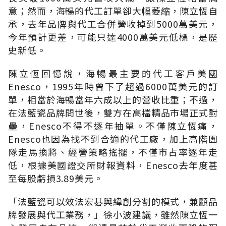
意；然而，海暢的代工訂單卻大幅萎縮，陳立恆自
承，去年品牌與代工合併營收掉到5000萬美元，
今年預計更差，可能只達4000萬美元低標，是歷
史新低。
陳立恆回憶說，海暢最主要的代工客戶美國
Enesco，1995年時曾下了超過6000萬美元的訂
單，相當於海暢當年六成以上的營收比重；不過，
在法藍瓷品牌問世後，雙方在高檔精品市場正式對
壘，Enesco不得不逐年抽單。不僅陳立恆痛，
Enesco也因為找不到合適的代工廠，加上高階團
隊走馬換將、經營策略搖擺，不僅市占率逐年走
低，根據美國證交所財報資料，Enesco去年度甚
至每股虧損3.89美元。
「法藍瓷可以效法宏碁與緯創分割的模式，兼顧品
牌發展與代工業務，」徐小波建議，雖然陳立恆一