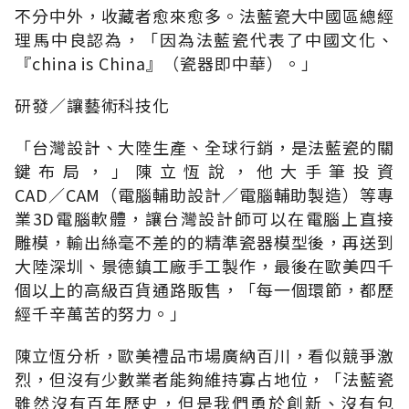
不分中外，收藏者愈來愈多。法藍瓷大中國區總經
理馬中良認為，「因為法藍瓷代表了中國文化、
『china is China』（瓷器即中華）。」
研發∕讓藝術科技化
「台灣設計、大陸生產、全球行銷，是法藍瓷的關
鍵布局，」陳立恆說，他大手筆投資
CAD∕CAM（電腦輔助設計∕電腦輔助製造）等專
業3D電腦軟體，讓台灣設計師可以在電腦上直接
雕模，輸出絲毫不差的的精準瓷器模型後，再送到
大陸深圳、景德鎮工廠手工製作，最後在歐美四千
個以上的高級百貨通路販售，「每一個環節，都歷
經千辛萬苦的努力。」
陳立恆分析，歐美禮品市場廣納百川，看似競爭激
烈，但沒有少數業者能夠維持寡占地位，「法藍瓷
雖然沒有百年歷史，但是我們勇於創新、沒有包