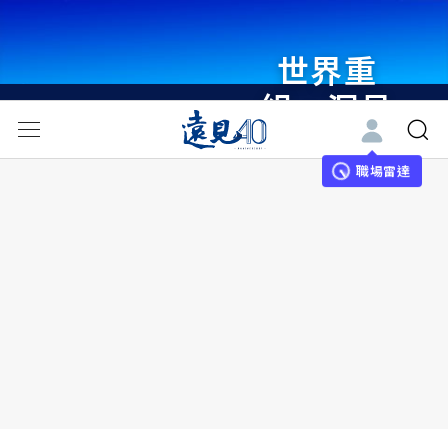
世界重
組・洞見
未來 與
世界領袖
職場雷達
同行