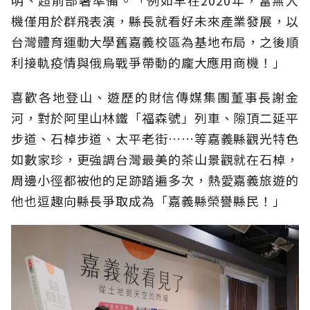
機僅用於群飛表演，縣長就看好未來產業發展，以
台灣體育運動大學舊嘉義校區為基地布局，之後順
利接軌疫情與俄烏戰爭帶動的龐大應用商機！」
喜歡各地登山、遊歷的財信傳媒集團董事長謝金
河，對於阿里山林鐵「福森號」列車、隙頂二延平
步道、石棹步道、太平老街……等嘉義縣觀光特色
如數家珍，更強調台灣最美的茶山景觀就在石棹，
周邊小徑都被他的足跡踏遍多次，熱愛嘉義旅遊的
他也逗趣向縣長爭取成為「嘉義縣榮譽縣民！」