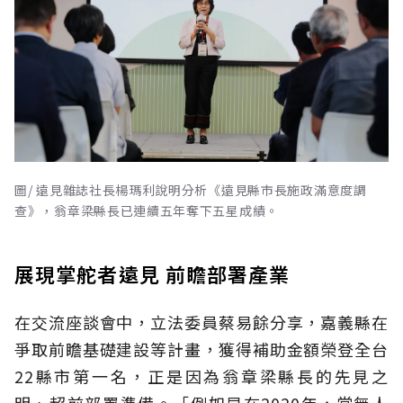
圖/ 遠見雜誌社長楊瑪利說明分析《遠見縣市長施政滿意度調
查》，翁章梁縣長已連續五年奪下五星成績。
展現掌舵者遠見 前瞻部署產業
在交流座談會中，立法委員蔡易餘分享，嘉義縣在
爭取前瞻基礎建設等計畫，獲得補助金額榮登全台
22縣市第一名，正是因為翁章梁縣長的先見之
明、超前部署準備。「例如早在2020年，當無人