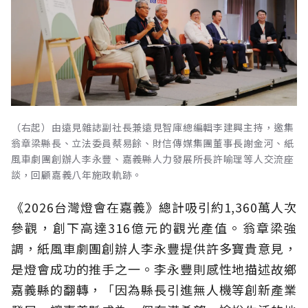
（右起）由遠見雜誌副社長兼遠見智庫總編輯李建興主持，邀集
翁章梁縣長、立法委員蔡易餘、財信傳媒集團董事長謝金河、紙
風車劇團創辦人李永豐、嘉義縣人力發展所長許喻理等人交流座
談，回顧嘉義八年施政軌跡。
《2026台灣燈會在嘉義》總計吸引約1,360萬人次
參觀，創下高達316億元的觀光產值。翁章梁強
調，紙風車劇團創辦人李永豐提供許多寶貴意見，
是燈會成功的推手之一。李永豐則感性地描述故鄉
嘉義縣的翻轉，「因為縣長引進無人機等創新產業