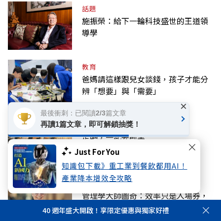
話題
施振榮：給下一輪科技盛世的王道領
導學
教育
爸媽請這樣跟兒女談錢，孩子才能分
辨「想要」與「需要」
×
最後衝刺：已閱讀2/3篇文章
產經
再讀1篇文章，即可解鎖抽獎！
走吧，一起去創業
Just For You
知識包下載》重工業到餐飲都用AI！
產業降本增效全攻略
產經
管理學大師圖奇：效率只是入場券，
決勝AI靠人機共創
40 週年盛大開啟！享限定優惠與獨家好禮