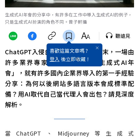
生成式AI年會的分享中，有許多在工作中導入生成式AI的例子，
只是生成式AI扮演的角色不同。曾子軒攝
聽遠見
喜歡這篇文章嗎 ?
ChatGPT入侵台灣職場了嗎？上週末，一場由
登入
後立即收藏 !
許多業界專家籌辦舉行「2023生成式AI年
會」，就有許多國內企業界導入的第一手經驗
分享：為何以後網站多語言版本會成標準配
備？用AI取代自己當代理人會出包？請見深度
解析。
當ChatGPT、Midjourney等生成式