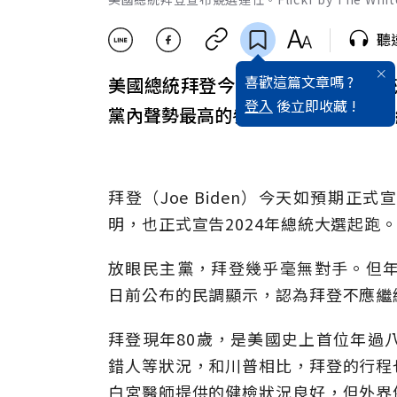
聽
喜歡這篇文章嗎 ?
美國總統拜登今天正式宣布投入總
登入
後立即收藏 !
黨內聲勢最高的參選人，2024年美國
拜登（Joe Biden）今天如預期
明，也正式宣告2024年總統大選起跑
放眼民主黨，拜登幾乎毫無對手。但年
日前公布的民調顯示，認為拜登不應繼
拜登現年80歲，是美國史上首位年過
錯人等狀況，和川普相比，拜登的行程
白宮醫師提供的健檢狀況良好，但外界