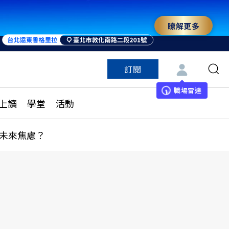
瞭解更多
訂閱
特色頻道
訂閱
見線上讀
ESG遠見
職場雷達
上讀
學堂
活動
多訂閱方案
城市學
刊購買
健康遠見
未來焦慮？
子報訂閱
華人精英論壇
享知識包
領導影響力學院