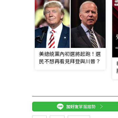
美總統黨內初選將起跑！選
民不想再看見拜登與川普？
加好友
掌握趨勢