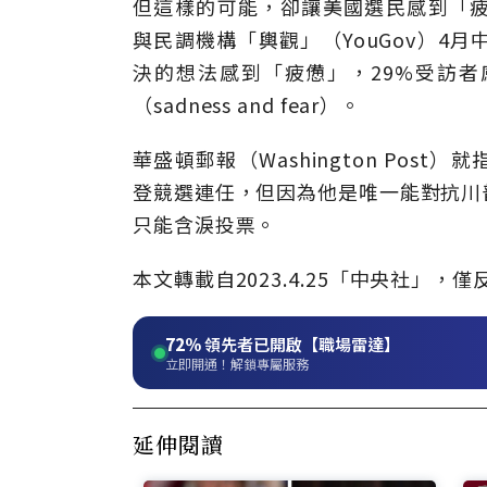
但這樣的可能，卻讓美國選民感到「疲憊」（
與民調機構「輿觀」（YouGov）4
決的想法感到「疲憊」，29%受訪者感
（sadness and fear）。
華盛頓郵報（Washington Po
登競選連任，但因為他是唯一能對抗川
只能含淚投票。
本文轉載自
2023.4.25
「中央社」
，僅
72%
領先者已開啟【職場雷達】
立即開通！解鎖專屬服務
延伸閱讀