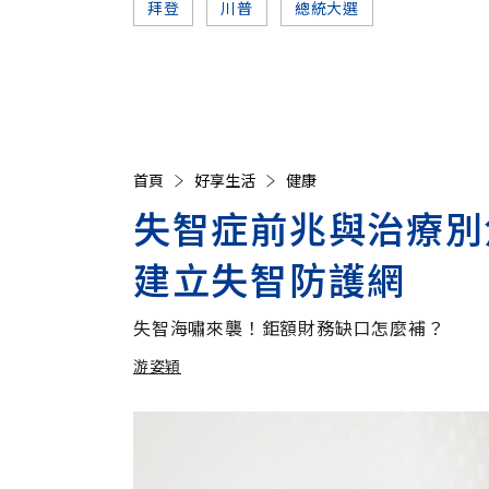
拜登
川普
總統大選
首頁
好享生活
健康
失智症前兆與治療別
建立失智防護網
失智海嘯來襲！鉅額財務缺口怎麼補？
游姿穎
加入追蹤
游姿穎