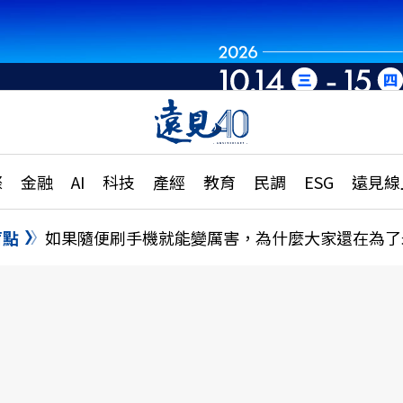
章
特輯
文章
大學升學、職涯攻略
遠
際
金融
AI
科技
產經
教育
民調
ESG
遠見線
國際
更
縣市施政調查全解析
金融
單
民調
盲點
如果隨便刷手機就能變厲害，為什麼大家還在為了
產經
電
好享生活
獨
專欄