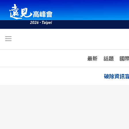
文
最新
最新
話題
國
雜誌目錄
活動
話題
AI
破除資訊
學堂
專題報導
科技
教育
遠見ON AIR
影音
合作