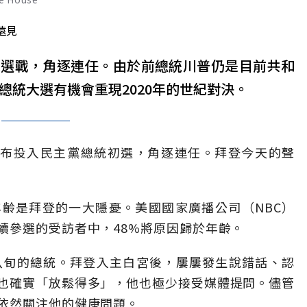
遠見
統選戰，角逐連任。由於前總統川普仍是目前共和
總統大選有機會重現2020年的世紀對決。
正式宣布投入民主黨總統初選，角逐連任。拜登今天的聲
。
齡是拜登的一大隱憂。美國國家廣播公司（NBC）
續參選的受訪者中，48%將原因歸於年齡。
八旬的總統。拜登入主白宮後，屢屢發生說錯話、認
也確實「放鬆得多」，他也極少接受媒體提問。儘管
依然關注他的健康問題。