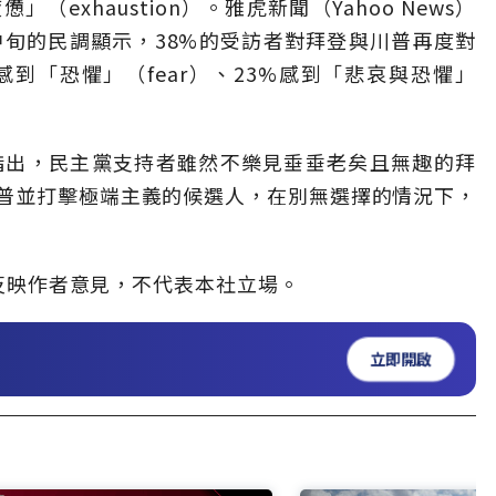
exhaustion）。雅虎新聞（Yahoo News）
月中旬的民調顯示，38%的受訪者對拜登與川普再度對
到「恐懼」（fear）、23%感到「悲哀與恐懼」
st）就指出，民主黨支持者雖然不樂見垂垂老矣且無趣的拜
普並打擊極端主義的候選人，在別無選擇的情況下，
反映作者意見，不代表本社立場。
立即開啟