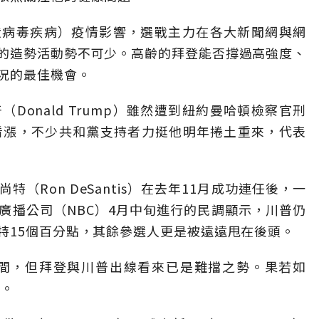
019冠狀病毒疾病）疫情影響，選戰主力在各大新聞網與網
的造勢活動勢不可少。高齡的拜登能否撐過高強度、
況的最佳機會。
Donald Trump）雖然遭到紐約曼哈頓檢察官刑
看漲，不少共和黨支持者力挺他明年捲土重來，代表
（Ron DeSantis）在去年11月成功連任後，一
廣播公司（NBC）4月中旬進行的民調顯示，川普仍
特15個百分點，其餘參選人更是被遠遠甩在後頭。
時間，但拜登與川普出線看來已是難擋之勢。果若如
決。