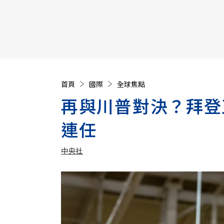
【遠見40週年慶】訂《遠見》贈實用家電3選1+暢銷好
首頁
國際
全球焦點
再與川普對決？拜登
連任
中央社
加入追蹤
中央社