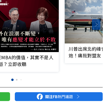
川普出席北約峰會
炮！痛批對盟友「
EMBA的價值，其實不是人
望」、重提收購格
脈？立即收聽
關注FB
熱門議題