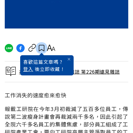
喜歡這篇文章嗎 ?
登入
後立即收藏 !
本文出自 2005 / 4月號雜誌 第226期遠見雜誌
工作消失的速度愈來愈快
報載工研院在今年3月初裁減了五百多位員工，傳
說第二波瘦身計畫會再裁減兩千多名，因此引起了
全院六千多名員工的集體焦慮，部分員工組成了工
研院產業工會，要向工研院高層主管爭取員工的工