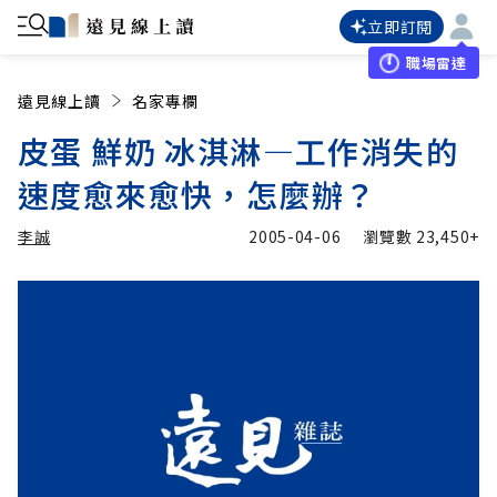
立即訂閱
職場雷達
遠見線上讀
名家專欄
皮蛋 鮮奶 冰淇淋—工作消失的
速度愈來愈快，怎麼辦？
李誠
2005-04-06
瀏覽數
23,450+
加入追蹤
李誠