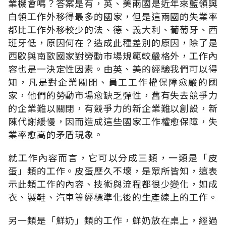
業機會嗎？答案是有，英、美兩國是近年來藍領與
白領工作外移得最多的國家，但是這兩國的失業率
都比工作外移較少的法、德、義大利、葡萄牙、西
班牙低，原因何在？造成此種差別的原因，除了是
西歐與南歐國家對勞動市場規範較嚴格外，工作內
容也是一決定性因素。由英、美的經驗我們可以得
知，凡是對企業關閉、員工工作權保障愈嚴的國
家，他們的勞動市場愈缺乏彈性，舊有失去競爭力
的企業難以關閉，有競爭力的新企業難以創設，新
陳代謝緩慢，因而造成這些國家工作權愈保障，失
業率愈高的矛盾現象。
就工作內容而言，它可以分成三類，一類是「皮
蛋」類的工作。皮蛋歷久不壞，是眾所皆知，這表
示此類工作的內容、技術與流程都很少變化，如成
衣、製鞋、汽車等經標準化後的生產線上的工作。
另一類是「鮮奶」類的工作，鮮奶放在桌上，經過