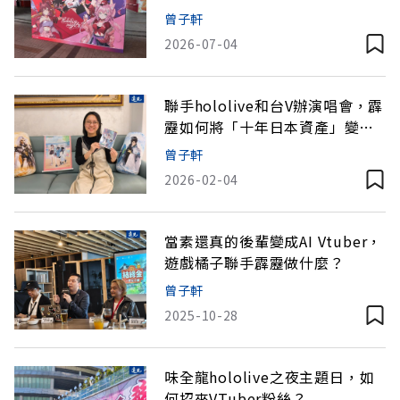
團專訪一次看
曾子軒
2026-07-04
聯手hololive和台V辦演唱會，霹
靂如何將「十年日本資產」變
現？
曾子軒
2026-02-04
當素還真的後輩變成AI Vtuber，
遊戲橘子聯手霹靂做什麼？
曾子軒
2025-10-28
味全龍hololive之夜主題日，如
何招來VTuber粉絲？