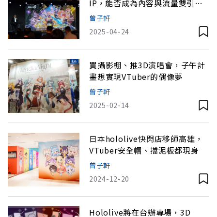
IP，能否成為內容與流量雙引
擎？
曾子軒
2025-04-24
買攝影棚、推3D演唱會，子午計
畫想實現VTuber的偶像夢
曾子軒
2025-02-14
日本hololive快閃店移師高雄，
VTuber安全帽、擋泥板都現身
曾子軒
2024-12-20
Hololive將在台辦專場，3D