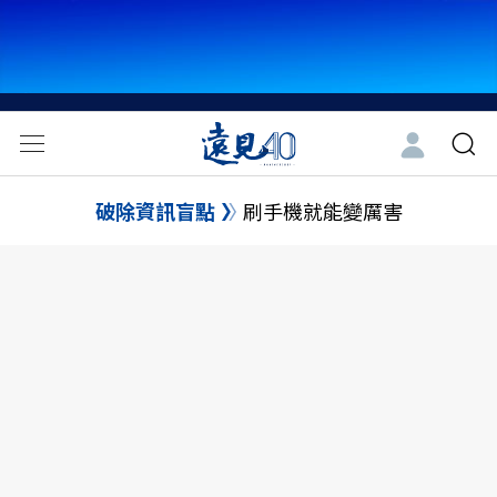
破除資訊盲點
刷手機就能變厲害