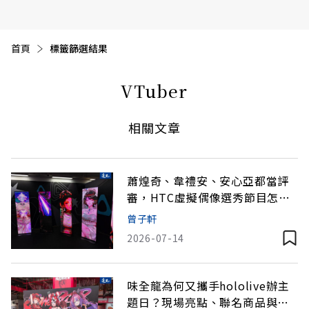
首頁
目前頁面：
標籤篩選結果
VTuber
相關文章
蕭煌奇、韋禮安、安心亞都當評
審，HTC虛擬偶像選秀節目怎麼
做？
曾子軒
2026-07-14
味全龍為何又攜手hololive辦主
題日？現場亮點、聯名商品與球