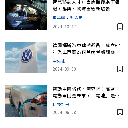
智慧移動人才》自駕顛覆乘車體
驗，娛樂、物流駕馭新場景
李建興
、
謝祐安
2024-10-17
德國福斯汽車傳將裁員！成立87
年汽車巨頭為何首度考慮關廠？
中央社
2024-09-03
電動車價格跌、需求降！高盛：
電動車仍是未來，「電池」是關
鍵
科技新報
2024-06-28