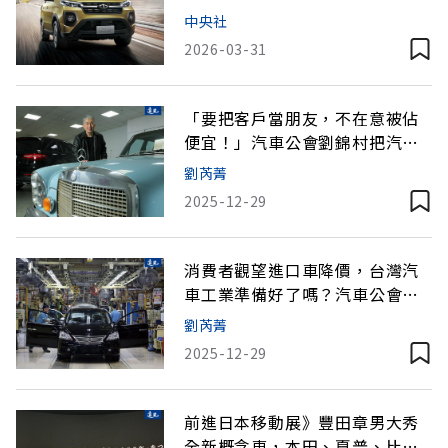
TESLA這型號獲5顆星
中央社
2026-03-31
「要把客戶當朋友，不在意被佔
便宜！」汽車公會劉錦村把汽車
生意做成一輩子
劉芮菁
2025-12-29
消費者觀望進口車降價，台灣汽
車工業準備好了嗎？汽車公會理
事長揭產業升級
劉芮菁
2025-12-29
前進日本移動展》豐田章男大秀
全新概念車，本田、夏普、比亞