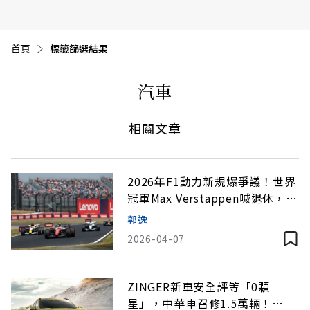
首頁
目前頁面：
標籤篩選結果
汽車
相關文章
2026年F1動力新規爆爭議！世界
冠軍Max Verstappen喊退休，技
術革命成車廠資本大戰？
郭逸
2026-04-07
ZINGER新車安全評等「0顆
星」，中華車召修1.5萬輛！