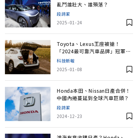
亂鬥誰壯大、誰殞落？
段詩潔
2025-01-24
Toyota、Lexus王座被搶！
「2024最可靠汽車品牌」冠軍是
誰？
科技新報
2025-01-08
Honda本田、Nissan日產合併！
中國內捲蔓延到全球汽車巨頭？
段詩潔
2024-12-23
鴻海有意收購日產？Honda、