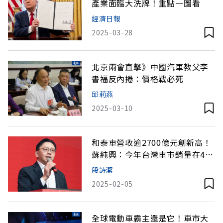
產業面臨大洗牌！重點一圖看
經濟日報
2025-03-28
北京兩會直擊》中國汽車教父李
書福反內捲：價格戰必死
邱莉燕
2025-03-10
和泰車營收逾2700億元創新高！
蘇純興：今年台灣車市銷量在45
萬台以上
段詩潔
2025-02-05
全球電動車霸主還是它！車市大