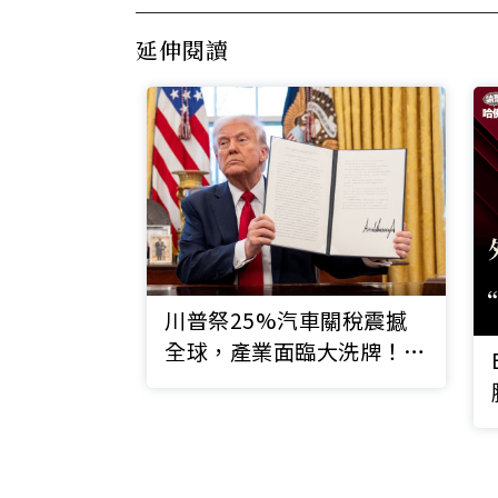
延伸閱讀
川普祭25%汽車關稅震撼
全球，產業面臨大洗牌！重
點一圖看