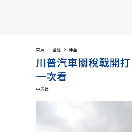
【遠見40週年慶】訂《遠見》贈實用家電3選1+暢銷好
首頁
產經
傳產
川普汽車關稅戰開打
一次看
中央社
加入追蹤
中央社