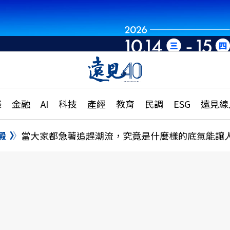
章
特輯
文章
大學升學、職涯攻略
遠
際
金融
AI
科技
產經
教育
民調
ESG
遠見線
國際
更
縣市施政調查全解析
金融
單
民調
澱
當大家都急著追趕潮流，究竟是什麼樣的底氣能讓
產經
電
好享生活
獨
專欄