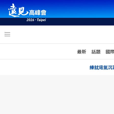
文
最新
最新
話題
國
雜誌目錄
活動
話題
AI
練就底氣沉
學堂
專題報導
科技
教育
遠見ON AIR
影音
合作