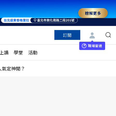
瞭解更多
訂閱
特色頻道
訂閱
見線上讀
ESG遠見
職場雷達
上讀
學堂
活動
多訂閱方案
城市學
刊購買
健康遠見
人氣定神閒？
子報訂閱
華人精英論壇
享知識包
領導影響力學院