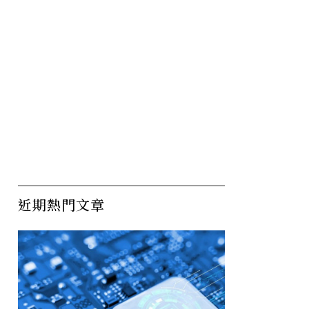
車關稅對
川普暫緩對墨西哥商品課
放
近期熱門文章
了
25%關稅！汽車、農產品
股
將成談判重點
交