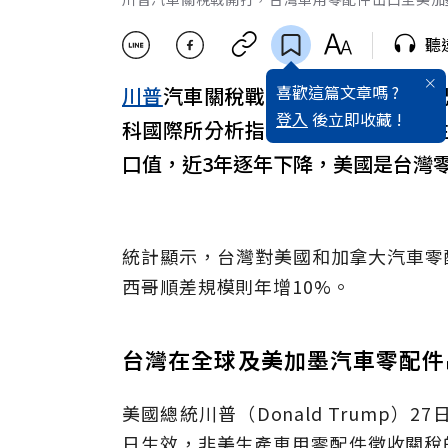
聽
喜歡這篇文章嗎 ?
川普
汽車關稅戰開打，台灣車用零
登入
後立即收藏 !
科國際所分析指出，受部分廠商前
口值，近3年逐年下降，美國是台灣
統計顯示，台灣對美國和加拿大汽車零配
西哥順差規模則年增10%。
台灣在全球及美加墨汽車零配件
美國總統川普（Donald Trump
日生效，非美生產車用零配件徵收關稅