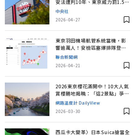
安法遭判10年、東京威力罰1.5億
緩刑3年
中央社
2026-04-27
東京羽田機場航管系統當機，影
響逾萬人！安檢區塞爆排隊登機
旅客
聯合新聞網
2026-04-21
2026東京櫻花滿開中！10大人氣
賞櫻勝地揭曉：「這2景點」爭冠
軍
網路溫度計 DailyView
2026-03-30
西瓜卡大變革〉日本Suica搶當全