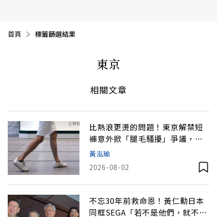
首頁
目前頁面：
標籤篩選結果
東京
相關文章
比熱浪更燙的問題！東京解禁短
褲意外掀「腿毛騷擾」爭議，看
懂抗暑保命4原則
黃泓瑜
2026-08-02
不忘30年前救命恩！黃仁勳日本
同框SEGA「若不是他們，就不會