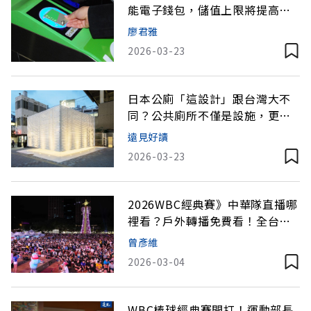
能電子錢包，儲值上限將提高至
30萬日圓
廖君雅
2026-03-23
日本公廁「這設計」跟台灣大不
同？公共廁所不僅是設施，更隱
含文化差異
遠見好讀
2026-03-23
2026WBC經典賽》中華隊直播哪
裡看？戶外轉播免費看！全台各
縣市大型直播派對整理
曾彥維
2026-03-04
WBC棒球經典賽開打！運動部長