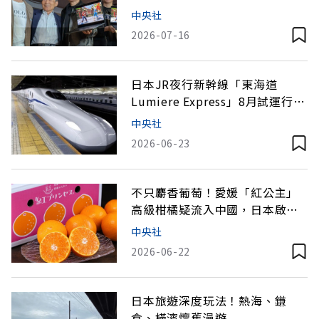
有今天的輝達」
中央社
2026-07-16
日本JR夜行新幹線「東海道
Lumiere Express」8月試運行！
停靠點、票價及販售資訊
中央社
2026-06-23
不只麝香葡萄！愛媛「紅公主」
高級柑橘疑流入中國，日本啟動
調查
中央社
2026-06-22
日本旅遊深度玩法！熱海、鎌
倉、橫濱懷舊漫遊