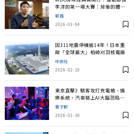
李洋的第一場大賽：背後的體育
轉型戰
郭逸
2026-03-04
因311地震停機逾14年！日本重
啟「全球最大」柏崎刈羽核電廠
中央社
2026-02-10
東京直擊》駭客攻打充電樁、娛
樂系統，汽車裝上AI大腦恐陷危
機
曾子軒
2026-01-30