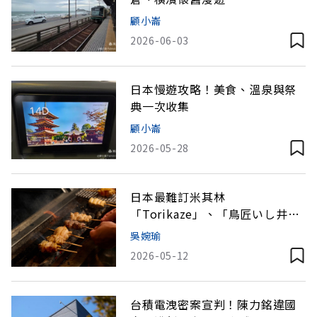
顧小崙
2026-06-03
日本慢遊攻略！美食、溫泉與祭
典一次收集
顧小崙
2026-05-28
日本最難訂米其林
「Torikaze」、「鳥匠いし井」
插旗台灣！日本燒鳥為何能在全
吳婉瑜
球擴張？
2026-05-12
台積電洩密案宣判！陳力銘違國