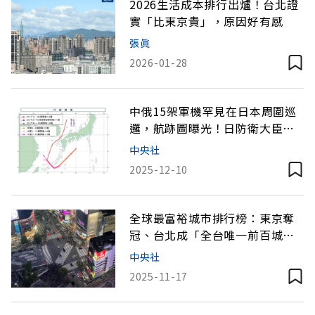
2026生活成本排行出爐！台北證
實「比東京貴」，原因好有感
張眞
2026-01-28
中俄15架軍機罕見在日本周圍巡
邏，航跡圖曝光！日防衛大臣：
出動戰機監控
中央社
2025-12-10
全球最富裕城市排行榜：東京奪
冠、台北成「全台唯一前百城
市」
中央社
2025-11-17