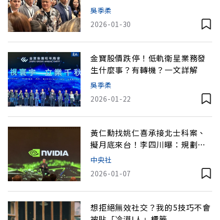
花襯衫
吳季柔
2026-01-30
金寶股價跌停！低軌衛星業務發
生什麼事？有轉機？一文詳解
吳季柔
2026-01-22
黃仁勳找姚仁喜承接北士科案、
擬月底來台！李四川曝：規劃創
意簽約形式
中央社
2026-01-07
想拒絕無效社交？我的5技巧不會
被貼「冷漠I人」標籤