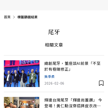
首頁
目前頁面：
標籤篩選結果
尾牙
相關文章
緯創尾牙，董座談AI前景「不至
於有極端修正」
吳季柔
2026-02-06
輝達台灣尾牙「輝達尚蓋讚」 今
登場！黃仁勳沒穿招牌皮衣改穿