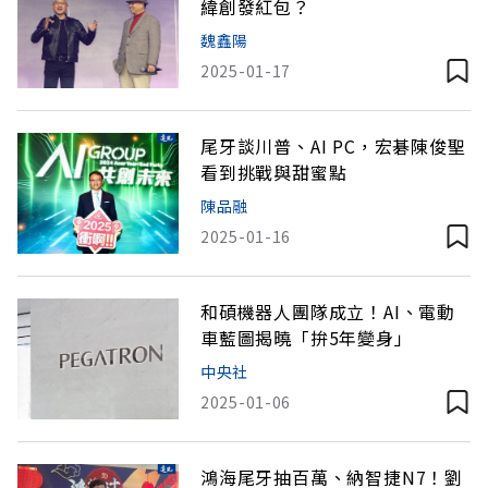
緯創發紅包？
魏鑫陽
2025-01-17
尾牙談川普、AI PC，宏碁陳俊聖
看到挑戰與甜蜜點
陳品融
2025-01-16
和碩機器人團隊成立！AI、電動
車藍圖揭曉「拚5年變身」
中央社
2025-01-06
鴻海尾牙抽百萬、納智捷N7！劉