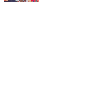
揚偉：看好AI伺服器發展
陳品融
2024-02-04
年終獎金、尾牙英文怎麼說？
「我沒時間」千萬別這樣說
遠見好讀
2024-01-31
英業達AI PC有譜？董座葉力誠首
度尾牙秀，揭2024三大成長動能
陳品融
2024-01-27
黃仁勳輝達尾牙現身，一句話道