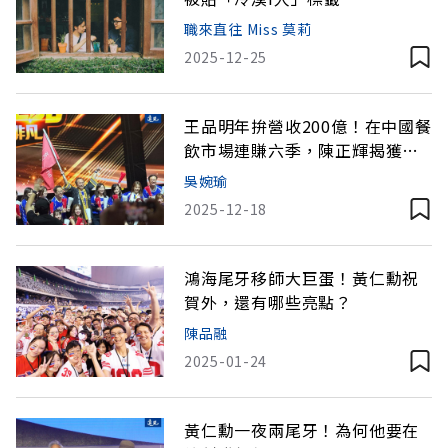
職來直往 Miss 莫莉
2025-12-25
王品明年拚營收200億！在中國餐
飲市場連賺六季，陳正輝揭獲利
關鍵
吳婉瑜
2025-12-18
鴻海尾牙移師大巨蛋！黃仁勳祝
賀外，還有哪些亮點？
陳品融
2025-01-24
黃仁勳一夜兩尾牙！為何他要在