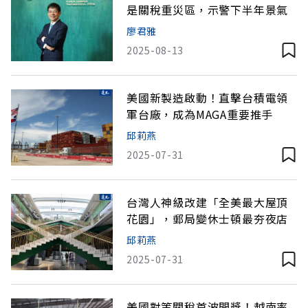
是關稅重災區，示警下半年景氣
廖君雅
2025-08-13
美國新製造啟動！直擊台積電領
軍台廠，成為MAGA重要推手
邱莉燕
2025-07-31
台灣人神級改建「全美最大屋頂
花園」，郵局變休士頓最夯夜店
邱莉燕
2025-07-31
美國對等關稅首波開獎！越南率