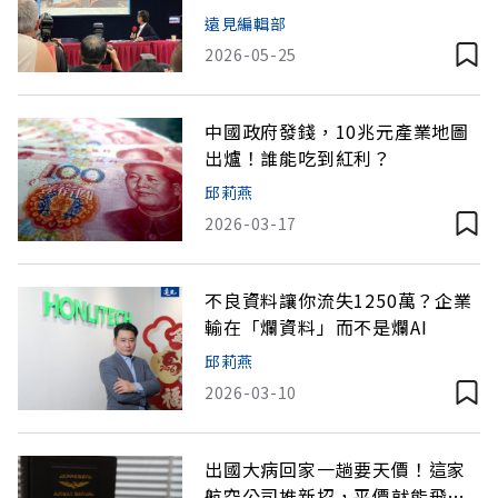
又有哪些？
遠見編輯部
2026-05-25
中國政府發錢，10兆元產業地圖
出爐！誰能吃到紅利？
邱莉燕
2026-03-17
不良資料讓你流失1250萬？企業
輸在「爛資料」而不是爛AI
邱莉燕
2026-03-10
出國大病回家一趟要天價！這家
航空公司推新招，平價就能飛回