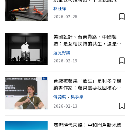
國
林仕祥
2026-02-26
美國設計、台商帶路、中國製
造：是互相扶持的共生，還是彼
此牽制的困局？
遠見好讀
2026-02-19
台廠被蘋果「放生」是利多？暢
銷書作家：蘋果需要找回核心靈
魂
傅莞淇
、
吳季柔
2026-02-13
商辦時代來臨！中和門戶新地標