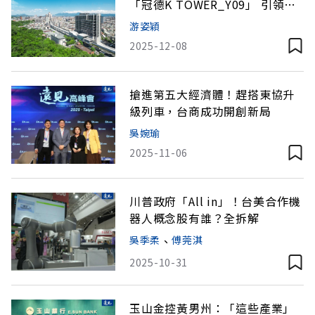
「冠德K TOWER_Y09」 引領企
業置產新浪潮
游姿穎
2025-12-08
搶進第五大經濟體！趕搭東協升
級列車，台商成功開創新局
吳婉瑜
2025-11-06
川普政府「All in」！台美合作機
器人概念股有誰？全拆解
吳季柔
、
傅莞淇
2025-10-31
玉山金控黃男州：「這些產業」