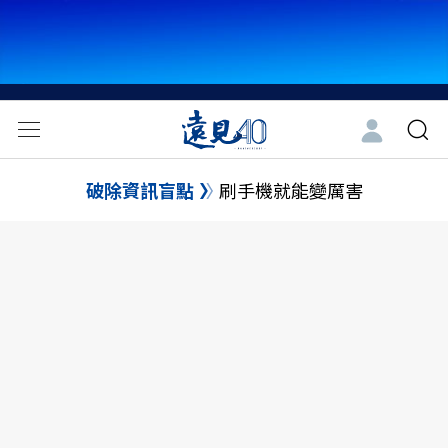
破除資訊盲點
刷手機就能變厲害