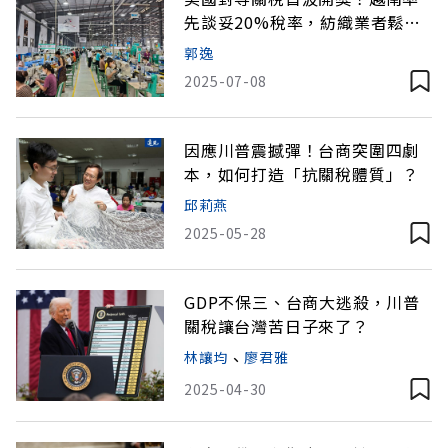
先談妥20%稅率，紡織業者鬆口
氣？
郭逸
2025-07-08
因應川普震撼彈！台商突圍四劇
本，如何打造「抗關稅體質」？
邱莉燕
2025-05-28
GDP不保三、台商大逃殺，川普
關稅讓台灣苦日子來了？
林讓均
、
廖君雅
2025-04-30