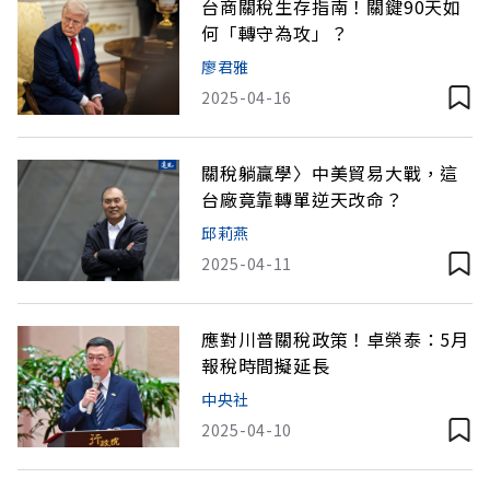
台商關稅生存指南！關鍵90天如
何「轉守為攻」？
廖君雅
2025-04-16
關稅躺贏學〉中美貿易大戰，這
台廠竟靠轉單逆天改命？
邱莉燕
2025-04-11
應對川普關稅政策！卓榮泰：5月
報稅時間擬延長
中央社
2025-04-10