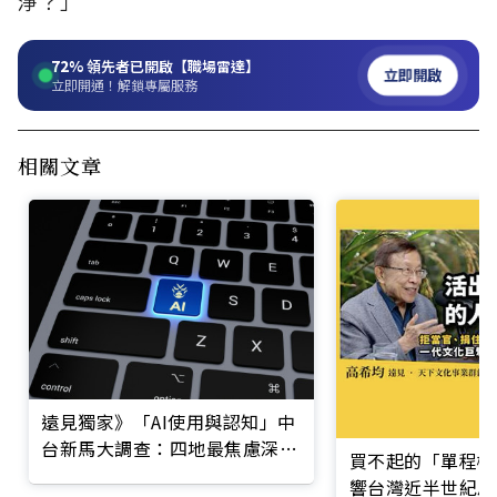
淨？」
72%
領先者已開啟【職場雷達】
立即開啟
立即開通！解鎖專屬服務
相關文章
遠見獨家》「AI使用與認知」中
台新馬大調查：四地最焦慮深偽
買不起的「單程機
詐騙與資訊失真
響台灣近半世紀思