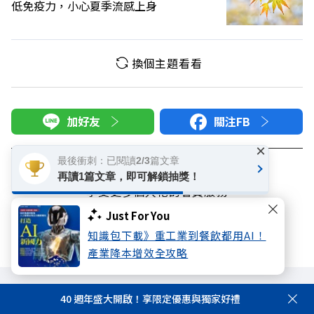
低免疫力，小心夏季流感上身
換個主題看看
加好友
關注FB
×
登入網站會員
最後衝刺：已閱讀2/3篇文章
再讀1篇文章，即可解鎖抽獎！
享受更多個人化的會員服務
Just For You
快速註冊
會員登入
知識包下載》重工業到餐飲都用AI！
產業降本增效全攻略
40 週年盛大開啟！享限定優惠與獨家好禮