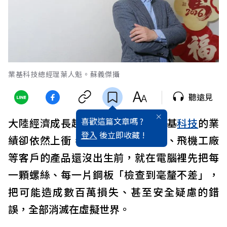
業基科技總經理葉人魁。蘇義傑攝
聽遠見
喜歡這篇文章嗎 ?
大陸經濟成長趨緩，上海
台商
、業基
科技
的業
登入
後立即收藏 !
績卻依然上衝，憑藉的是在汽車廠、飛機工廠
等客戶的產品還沒出生前，就在電腦裡先把每
一顆螺絲、每一片鋼板「檢查到毫釐不差」，
把可能造成數百萬損失、甚至安全疑慮的錯
誤，全部消滅在虛擬世界。