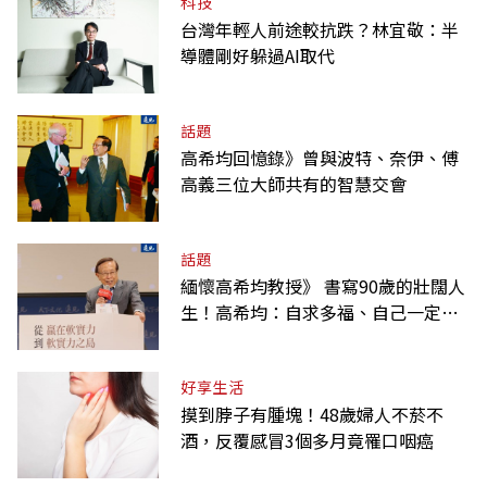
科技
台灣年輕人前途較抗跌？林宜敬：半
導體剛好躲過AI取代
話題
高希均回憶錄》曾與波特、奈伊、傅
高義三位大師共有的智慧交會
話題
緬懷高希均教授》 書寫90歲的壯闊人
生！高希均：自求多福、自己一定要
爭氣
好享生活
摸到脖子有腫塊！48歲婦人不菸不
酒，反覆感冒3個多月竟罹口咽癌