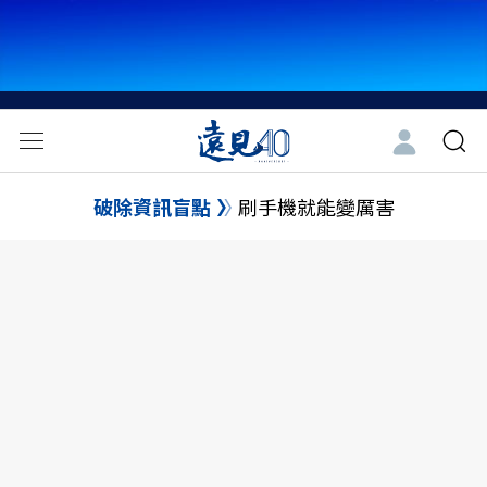
破除資訊盲點
刷手機就能變厲害