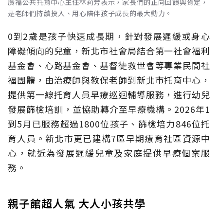
廣福公共托育中心主任林莉芳表示，家長們的正向回饋與肯定，
是老師們持續投入、用心陪伴孩子成長的最大動力。
0到2歲是孩子快速成長期，針對發展遲緩或身心
障礙傾向的兒童，新北市社會局結合第一社會福利
基金會、心路基金會、基督徒救世會等專業民間社
福團體，由治療師與教保老師到新北市托育中心，
提供第一線托育人員早療巡迴輔導服務，進行幼兒
發展篩檢培訓，並協助轉介至早療機構。2026年1
到5月已服務超過1800位孩子、篩檢培力846位托
育人員。新北市更已建構7區早期療育社區資源中
心，就近為發展遲緩兒童及家庭提供早療個案服
務。
親子館超人氣 大人小孩共學