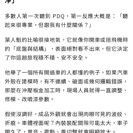
多數人第一次聽到 PDQ，第一反應大概是：「聽
起來很專業，但跟我有什麼關係？」
葉人魁的比喻很接地氣，它就像你開車或搭飛機時
的「底盤與結構」，表面絕對看不出來，但它決定
了你這趟旅程穩不穩、安不安全。
他舉了一個所有開過車的人都懂的例子，如果汽車
外殼在建模時，有不連續、破面或幾何邏輯錯誤，
那麼在沖壓板金加工時，現場人員就得一直調整、
修模、改噴漆參數。
假使沒調好，成品外觀就會出現肉眼可見的波紋、
折痕。車體裡面呢？內裝裝配間隙可能太大，車子
開久了，異音、震動、風切聲就會明顯放大。