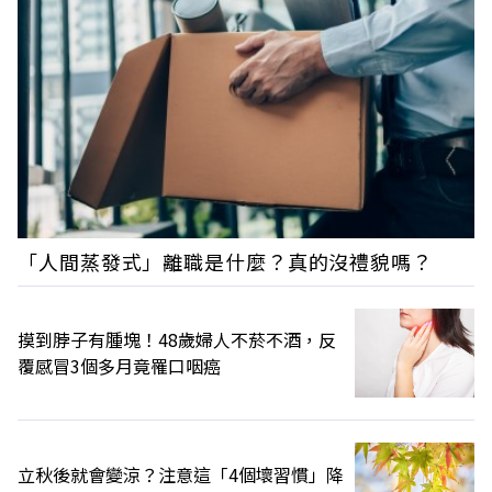
「人間蒸發式」離職是什麼？真的沒禮貌嗎？
摸到脖子有腫塊！48歲婦人不菸不酒，反
覆感冒3個多月竟罹口咽癌
立秋後就會變涼？注意這「4個壞習慣」降