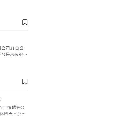
活週刊》報導
公司31日公
平台是未來的潛
勢。透過
年
百世快遞等公
休四天。那裡