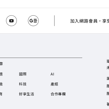
加入網路會員，享
章
題
國際
AI
融
科技
產經
服
育
好享生活
合作專欄