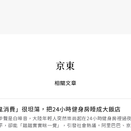
書6選3 特價 3,980 元
京東
相關文章
鬼消費」很坦蕩，把24小時健身房睡成大飯店
步聲是白噪音，大陸年輕人突然崇尚起在24小時健身房裡過
平，卻能「踏踏實實眯一覺」，引發社會熱議。阿里巴巴、京