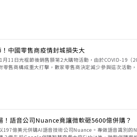
班，白天分揀場不運轉。（本文節錄自《我在北京送快遞》一
下為摘文。）我幹的這個活兒雖然
物節！中國零售商疫情封城損失大
1月11日光棍節後銷售額第2大購物活動，由於COVID-19（2
對零售商構成重大打擊，數家零售商決定減少參與這次活動，
報導，618購物節是繼11月11日光棍節後銷售額第2大的購
者會在
！語音公司Nuance竟讓微軟砸5600億併購？
197億美元併購AI語音技術公司Nuance。專做語音識別的Nu
？繼先前Google併購智慧穿戴大廠Fitbit後，微軟併購