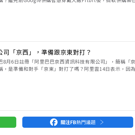
軟（Microsoft）史上第二大的併購案！繼2016年以270
公司「京西」，準備跟京東對打？
巴8月6日註冊「阿里巴巴京西資訊科技有限公司」，簡稱「
稱，是準備和對手「京東」對打了嗎？阿里雲14日表示，因
名「京西」，既然大家如此關注，將重新為該企業取名，同時
大陸大數據產業發展的重要地
關注FB
熱門議題