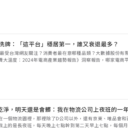
，一夕之間席捲各大城市。內地銷量最大的文化雜誌《三聯生
」的新現象：「辦一張兩百塊的月
勢大洗牌：「這平台」穩居第一，誰又衰退最多？
平台最受台灣網友關注？消費者最在意哪種品類？大數據股份有限
費大溫度：2024年電商產業趨勢報告》洞察報告，哪家電商
年電商產業趨勢報告》帶你解碼消費溫度，了解產業未來發展趨
鍵引擎》輿情分析軟體，
乾淨，明天還是會髒：我在物流公司上夜班的一
在一個物流園裡，那裡除了D公司以外，還有京東、唯品會和
我上的是長夜班，每天晚上七點幹到第二天早上七點，每個月