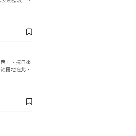
億美元，收
京西」，連日來
為註冊地在北京
號召外界「賜