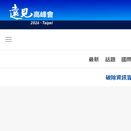
文
最新
最新
話題
國
雜誌目錄
活動
話題
AI
破除資訊
學堂
專題報導
科技
教育
遠見ON AIR
影音
合作