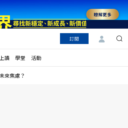
瞭解更多
訂閱
特色頻道
訂閱
見線上讀
ESG遠見
上讀
學堂
活動
多訂閱方案
城市學
刊購買
健康遠見
未來焦慮？
子報訂閱
華人精英論壇
享知識包
領導影響力學院