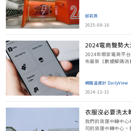
紛開起「窮鬼超市」
了年輕人「窮鬼消費
邱莉燕
2025-09-16
2024電商聲
2024年哪家電商
布最新《數據解碼消
力之星？《2024
《KEYPO大數據關
網路溫度計 DailyView
2024-12-31
衣服沒必要洗太
我們的貨運中轉中心
司的貨運中轉中心。