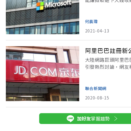
康醫療」市場！ 這是微
何晨瑋
2021-04-13
阿里巴巴註冊新
大陸網路巨頭阿里巴
引發熱烈討論，網友
西邊的張家口，才取
名」。張家口正成為
聯合新聞網
2020-08-15
加好友
掌握趨勢