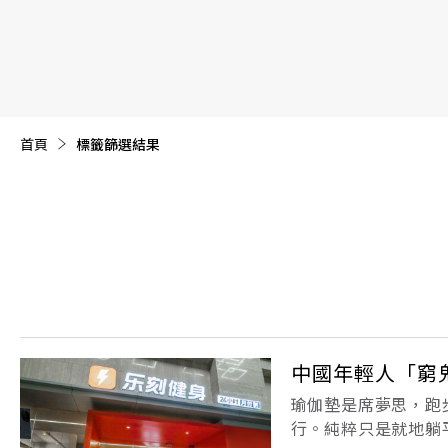
【遠見40週年慶】訂《遠見》贈實用家電3選1+暢銷好
首頁
目前頁面：
標籤篩選結果
中國年輕人「窮
瑜伽墊是席夢思，跑
行。純粹只是就地躺