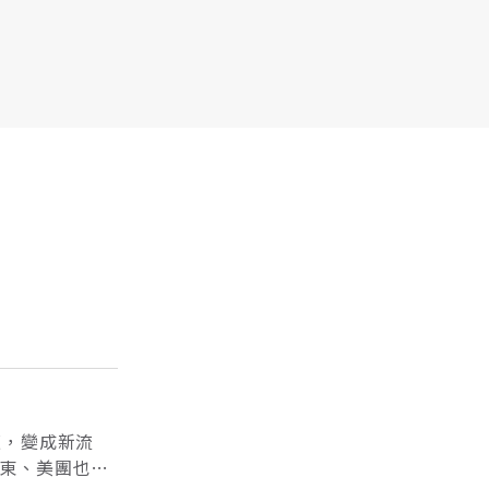
夜，變成新流
東、美團也紛