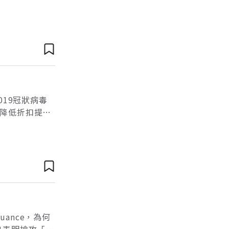
書，作者：胡
019冠狀病毒
降低折扣提供
物活動，由於折
ance，為何
案也表明搶攻「健