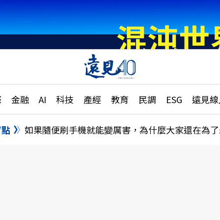
章
特輯
文章
大學升學、職涯攻略
遠
際
金融
AI
科技
產經
教育
民調
ESG
遠見線
國際
更
縣市施政調查全解析
金融
單
民調
盲點
如果隨便刷手機就能變厲害，為什麼大家還在為了
產經
電
好享生活
獨
專欄