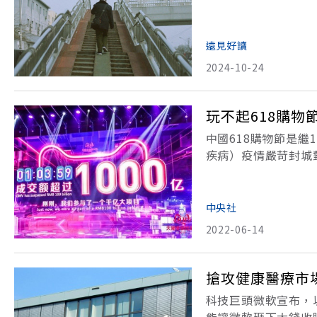
幾乎所有人都上長夜
安焉，時報出版，以
遠見好讀
2024-10-24
玩不起618購
中國618購物節是繼1
疾病）疫情嚴苛封城
額度。據路透社14日
扣多、優惠多，消費
中央社
2022-06-14
搶攻健康醫療市場
科技巨頭微軟宣布，以
能讓微軟砸下大錢收購