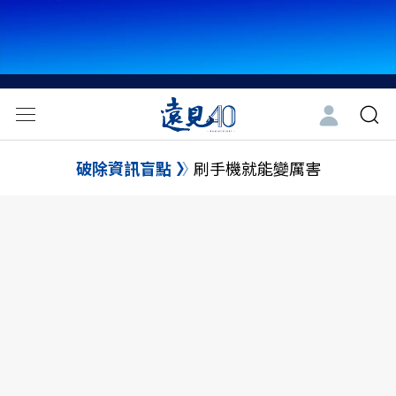
破除資訊盲點
刷手機就能變厲害