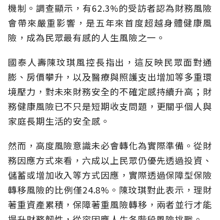
機制。調查顯示，有62.3%的受訪者認為財務風險
會帶來嚴重影響，是五年來首度超越身體健康風
險，成為民眾最有感的人生風險之一。
國泰人壽陳玟琪風控長指出，這反映民眾面對通
膨、房價攀升，以及醫療與照護支出增加等多重環
境壓力，對未來財務安全的不確定感持續升高；財
務健康風險已不只是短期收支問題，更關乎個人與
家庭長期生活的安全感。
然而，高度風險意識未必會轉化為實際準備。從財
務因應方式來看，六成以上民眾仍優先透過投資、
儲蓄或增加收入等方式因應，實際透過保障型保險
轉移風險的比例僅24.8%。陳玟琪對此表示，理財
著重資產累積，保障著重風險轉移，兩者並行才能
提升財務韌性，從容因應人生各階段風險挑戰。