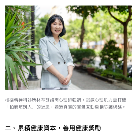
松德精神科診所林萃芬諮商心理師強調，鍛鍊心理肌力需打破
「怕麻煩別人」的迷思，透過真實的實體互動重構防護網絡。
二、累積健康資本，善用健康獎勵