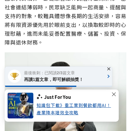
社會連結薄弱時，民眾缺乏能夠一起商量、提醒與
支持的對象，較難具體想像長期的生活安排，容易
將有限資源優先用於眼前支出，以換取較即時的心
理慰藉，進而未能妥善配置醫療、儲蓄、投資、保
障與退休財務。
×
最後衝刺：已閱讀2/3篇文章
再讀1篇文章，即可解鎖抽獎！
Just For You
知識包下載》重工業到餐飲都用AI！
產業降本增效全攻略