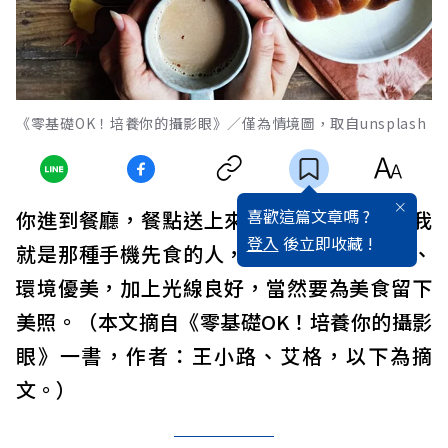
《零基礎OK！培養你的攝影眼》／僅為情境圖，取自unsplash
喜歡這篇文章嗎 ?
你進到餐廳，餐點送上來第一件事是什麼？我
登入
後立即收藏 !
就是那種手機先食的人，特別是擺盤很漂亮、
環境優美，加上光線良好，當然要為美食留下
美照。（本文摘自《零基礎OK！培養你的攝影
眼》一書，作者：王小路、艾格，以下為摘
文。）