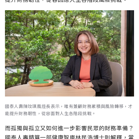
國泰人壽陳玟琪風控長表示，唯有兼顧財務累積與風險轉移，才
能提升財務韌性，從容面對人生各階段挑戰。
而孤獨與孤立又如何進一步影響民眾的財務準備？
國泰人壽精算一部健康智庫林民浩博士則解釋，當