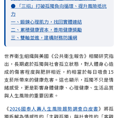
● 「三招」打破孤獨負向循環、提升風險抵抗
力
一、鍛鍊心理肌力，找回實體連結
二、累積健康資本，善用健康獎勵
三、雙軸並進，建構財務防護網
世界衛生組織與美國《公共衛生報告》相關研究指
出，長期處於孤獨與社會孤立
狀態，對人體身心造
成的傷害程度與肥胖相近，約相當於每日吸食15
支菸所帶來的健康危害。這也顯示，孤獨不只是情
緒感受，更是影響身體健康、心理健康、生活品質
與人生風險的重要因素。
《
2026國泰人壽人生風險趨勢調查白皮書
》將孤
獨拆解為情感性的「主觀孤獨」與社會性的「客觀