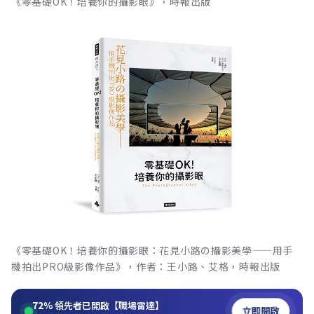
《零基礎OK！培養你的攝影眼》，時報出版
《零基礎OK！培養你的攝影眼：花見小路の攝影美學——用手
機拍出PRO級影像作品》，作者：王小路、艾格，時報出版
72%
領先者已開啟【職場雷達】
立即開啟