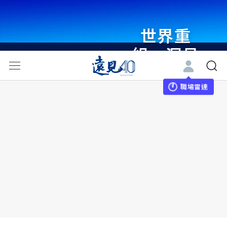
世界重
組・洞見
未來 與
世界領袖
職場雷達
同行