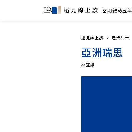
當期雜誌
歷
遠見線上讀
產業綜合
亞洲瑞思
林宜諄
林宜諄