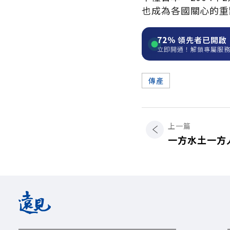
也成為各國關心的重
72%
領先者已開啟
立即開通！解鎖專屬服
傳產
上一篇
一方水土一方