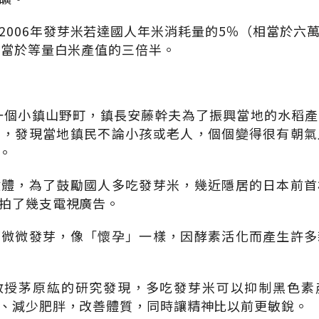
2006年發芽米若達國人年米消耗量的5％（相當於六
相當於等量白米產值的三倍半。
國一個小鎮山野町，鎮長安藤幹夫為了振興當地的水稻
後，發現當地鎮民不論小孩或老人，個個變得很有朝氣
。
健體，為了鼓勵國人多吃發芽米，幾近隱居的日本前首
拍了幾支電視廣告。
下微微發芽，像「懷孕」一樣，因酵素活化而產生許多
教授茅原紘的研究發現，多吃發芽米可以抑制黑色素
、減少肥胖，改善體質，同時讓精神比以前更敏銳。