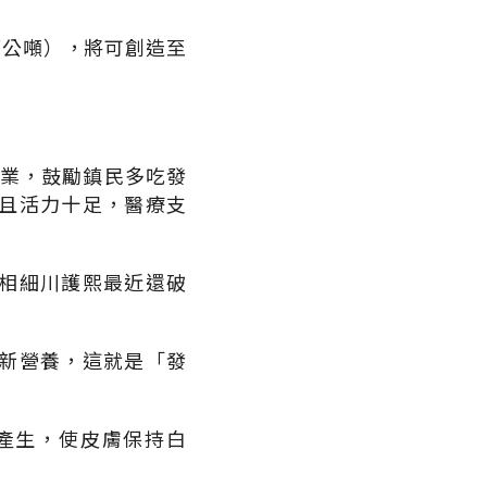
萬公噸），將可創造至
產業，鼓勵鎮民多吃發
且活力十足，醫療支
相細川護熙最近還破
新營養，這就是「發
產生，使皮膚保持白