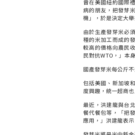
曾在美國紐約國際
病的朋友，把發芽
機」，於是決定大舉
由於生產發芽米必
種的米加工而成的
較高的價格向農民
民對抗WTO，」本
國產發芽米每公斤不
包括美國、新加坡
度興趣，統一超商也
最近，洪建龍與台
餐代餐包等，「把
應用，」洪建龍表示
發芽米將是米中新金