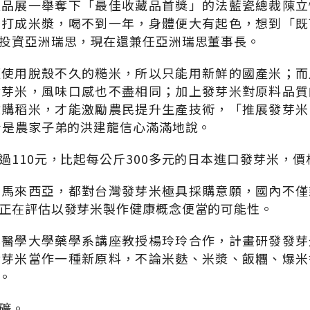
禮品展一舉奪下「最佳收藏品首獎」的法藍瓷總裁陳立
米打成米漿，喝不到一年，身體便大有起色，想到「既
投資亞洲瑞思，現在還兼任亞洲瑞思董事長。
須使用脫殼不久的糙米，所以只能用新鮮的國產米；而
發芽米，風味口感也不盡相同；加上發芽米對原料品質
收購稻米，才能激勵農民提升生產技術，「推展發芽米
身是農家子弟的洪建龍信心滿滿地說。
過110元，比起每公斤300多元的日本進口發芽米，
和馬來西亞，都對台灣發芽米極具採購意願，國內不僅
正在評估以發芽米製作健康概念便當的可能性。
北醫學大學藥學系講座教授楊玲玲合作，計畫研發發芽
發芽米當作一種新原料，不論米麩、米漿、飯糰、爆米
。
礦。