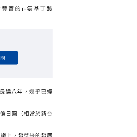
含豐富的r-氨基丁酸
訂閱
長達八年，幾乎已經
0億日圓（相當於新台
會議上，發芽米的發展