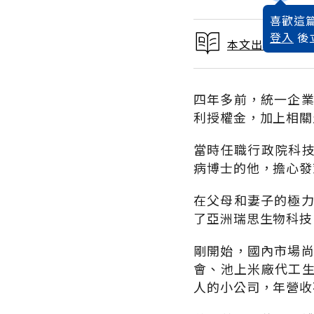
喜歡這篇
登入
後
本文出自 2005
四年多前，統一企業
利授權金，加上相關
當時任職行政院科
病博士的他，擔心發
在父母和妻子的極力
了亞洲瑞思生物科技
剛開始，國內市場尚
會、池上米廠代工
人的小公司，年營收不