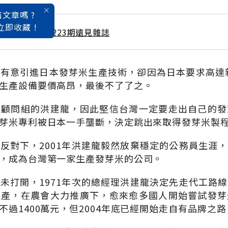
文章嗎 ?
立即收藏 !
 / 1月號雜誌 第223期遠見雜誌
有意引進日本發芽米生產技術，卻因為日本要求高達新
生產設備要價高昂，最後不了了之。
技顧問組的洪建龍，因此堅信台灣一定要走出自己的發
芽米專利被日本一手壟斷，決定跳出來取得發芽米製
反對下，2001年洪建龍毅然放棄穩定的公務員生涯
，成為台灣第一家生產發芽米的公司。
未打開，1971年次的總經理洪建龍決定先走代工路
生產，在農會大力推廣下，愈來愈多國人開始嘗試發芽
過1400萬元，但2004年底已經開始走自有品牌之路