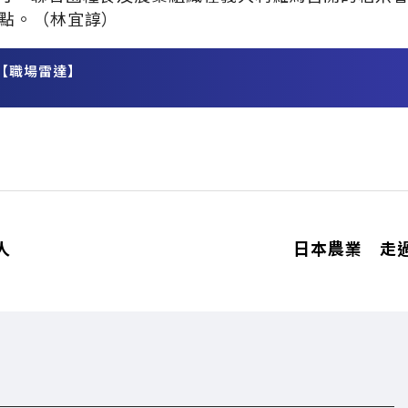
點。（林宜諄）
【職場雷達】
務
人
日本農業 走