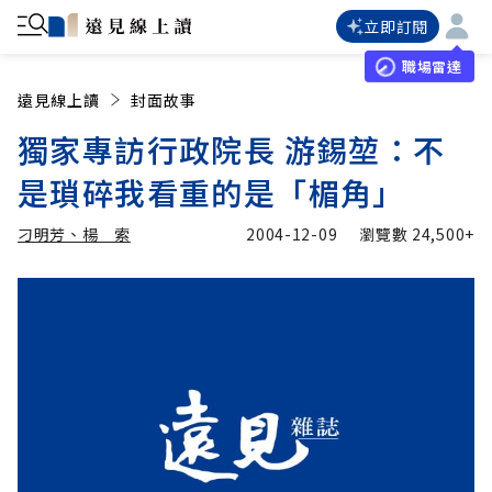
立即訂閱
職場雷達
遠見線上讀
封面故事
獨家專訪行政院長 游錫堃：不
是瑣碎我看重的是「楣角」
刁明芳、楊 索
2004-12-09
瀏覽數
24,500+
加入追蹤
刁明芳、楊 索