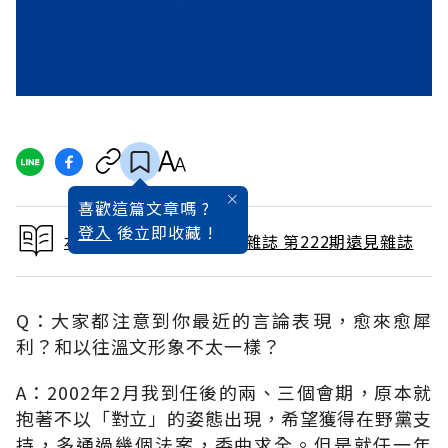
喜歡這篇文章嗎 ?
登入
後立即收藏 !
本文出自 2004 / 12月號雜誌 第222期遠見雜誌
Q：大家都注意到你最近的言論表現，愈來愈犀
利？和以往溫文形象不太一樣？
A：2002年2月我到任後的兩、三個會期，原本就
抱著不以「對立」的姿態出現，希望獲得在野黨支
持，多通過幾個法案，委曲求全。但是就任一年