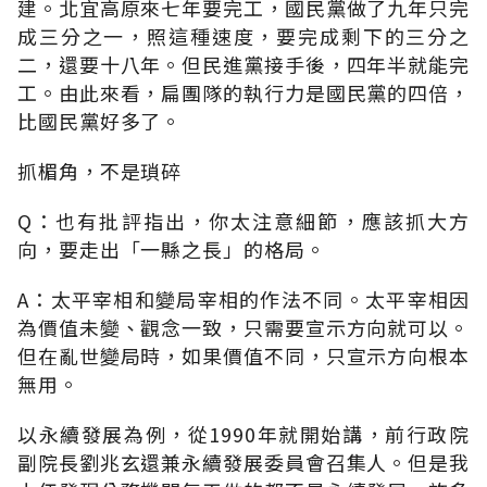
建。北宜高原來七年要完工，國民黨做了九年只完
成三分之一，照這種速度，要完成剩下的三分之
二，還要十八年。但民進黨接手後，四年半就能完
工。由此來看，扁團隊的執行力是國民黨的四倍，
比國民黨好多了。
抓楣角，不是瑣碎
Q：也有批評指出，你太注意細節，應該抓大方
向，要走出「一縣之長」的格局。
A：太平宰相和變局宰相的作法不同。太平宰相因
為價值未變、觀念一致，只需要宣示方向就可以。
但在亂世變局時，如果價值不同，只宣示方向根本
無用。
以永續發展為例，從1990年就開始講，前行政院
副院長劉兆玄還兼永續發展委員會召集人。但是我