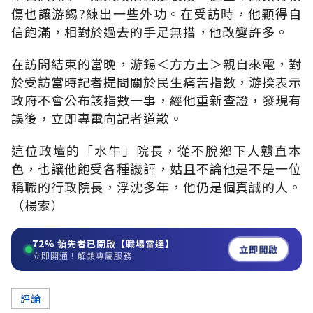
傷也讓游錫?練出一些外功。在受訪時，他顯得自
信飽滿，相對於過去的手足無措，他改變許多。
在訪問結束的當晚，游錫＜方方土＞親自來電，對
於受訪當時記者提問關於民生痛苦指數，游揆表示
政府不會公布該指數一事，經他重新查證，發現有
誤後，立即專電向記者道歉。
這位政壇的「水牛」院長，從不脫鄉下人戇直本
色，也讓他飽受各種譏評，姑且不論他是不是一位
稱職的行政院長，浮沈多年，他仍是個真誠的人。
（楊索）
72%
領先者已開啟【職場雷達】
立即開啟
立即開通！解鎖專屬服務
評論