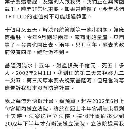
案子要這麼趕，友達的人跟我講，我們正在與韓國
競爭，時間非常地重要。如果當時慢了，今年我們
TFT-LCD的產值就不可能超過韓國。
十個月又五天，解決飛航管制等一連串問題，讓廠
商進駐，今年9月剛好兩年，廠商開始量產、東西
賣了、發票也開出去。兩年，只有兩年，過去的政
府沒有四年，絕對做不到。
基隆河淹水十五年，財產損失千億元，死五十多
人。2002年2月1日，我到任的第二天去視察九二
一災區，第三天原本要去視察基隆河，但是當時幕
僚告訴我根本沒有防治計畫。
我要幕僚趕快擬計畫、編預算，趕在2002年6月上
旬會期內送立法院，終於在距上半年會期結束還剩
十天時，法案送達立法院，這個計畫原來要到
2002年下半年才有辦法送立法院，立法院還罵我