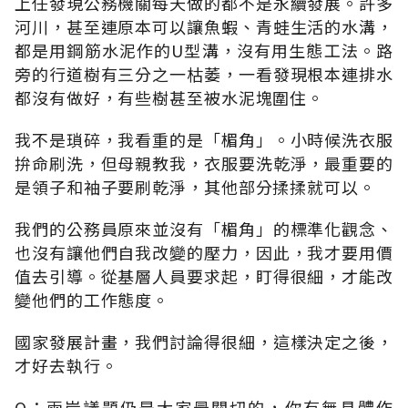
上任發現公務機關每天做的都不是永續發展。許多
河川，甚至連原本可以讓魚蝦、青蛙生活的水溝，
都是用鋼筋水泥作的U型溝，沒有用生態工法。路
旁的行道樹有三分之一枯萎，一看發現根本連排水
都沒有做好，有些樹甚至被水泥塊圍住。
我不是瑣碎，我看重的是「楣角」。小時候洗衣服
拚命刷洗，但母親教我，衣服要洗乾淨，最重要的
是領子和袖子要刷乾淨，其他部分揉揉就可以。
我們的公務員原來並沒有「楣角」的標準化觀念、
也沒有讓他們自我改變的壓力，因此，我才要用價
值去引導。從基層人員要求起，盯得很細，才能改
變他們的工作態度。
國家發展計畫，我們討論得很細，這樣決定之後，
才好去執行。
Q：兩岸議題仍是大家最關切的，你有無具體作