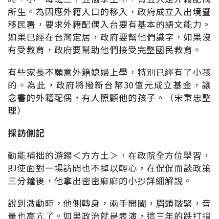
所生。為因應外籍人口的移入，政府成立入出境暨
移民署，要求外籍配偶入台要有基本的語文能力。
如果已經在台灣定居，政府要幫他們識字，如果沒
有受教育，政府要幫助他們接受完整國民教育。
有些家長不願意外籍媳婦上學，特別已經有了小孩
的。為此，政府將撥新台幣30億元成立基金，讓
念書的外籍配偶，有人照顧他的孩子。（宋秉忠整
理）
採訪側記
勤能補拙的游錫＜方方土＞，在政院全方位學習，
即使面對一場訪問也不掉以輕心，在侃侃而談政策
三分鐘後，他拿出密密麻麻的小抄詳細解說。
說到激動時，他側轉身，兩手開闔，眉頭皺緊，音
量也高亢了。如果政治就是表演，這三年的跌打損