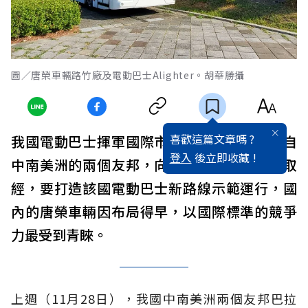
圖／唐榮車輛路竹廠及電動巴士Alighter。胡華勝攝
喜歡這篇文章嗎 ?
我國電動巴士揮軍國際市場打響第一炮！來自
登入
後立即收藏 !
中南美洲的兩個友邦，向台灣電動巴士業者取
經，要打造該國電動巴士新路線示範運行，國
內的唐榮車輛因布局得早，以國際標準的競爭
力最受到青睞。
上週（11月28日），我國中南美洲兩個友邦巴拉