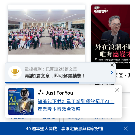
×
用關鍵行動築起健康防護網！臺
最後衝刺：已閱讀2/3篇文章
中如何以《巷弄裡的幸福公衛》
EMBA的價值，
再讀1篇文章，即可解鎖抽獎！
打造永續照護城市？
立即收聽
Just For You
知識包下載》重工業到餐飲都用AI！
產業降本增效全攻略
社會福利
社會政策
Google
人口老化
40 週年盛大開啟！享限定優惠與獨家好禮
健保