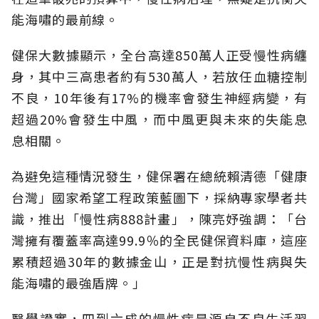
能海嘯的最前線。
健保大數據顯示，全台高達850萬人正受慢性病纏
身，其中三高患者約有530萬人，若放任血糖控制
不良，10年後有17%的機率會發生神經病變，有
超過20%會發生中風，而中風更與未來的失能息
息相關。
為避免這種情況發生，健保署在總統賴清德「健康
台灣」國家希望工程政策藍圖下，採納專家學者共
識，推出「慢性病888計畫」，陳亮妤強調：「台
灣擁有覆蓋率高達99.9％的全民健保資料庫，這座
累積超過30年的數據金山，正是對抗慢性病與失
能海嘯的最強盾牌。」
醫學證實，四到六成的慢性病是源自不良生活習