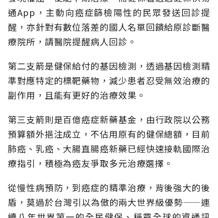
通App，主動向癌症篩檢陽性的民眾發送回診提
醒，亦針對有數位落差的國人名單回饋給原診斷醫
療院所，請醫院提醒病人回診。
第二支箭是健保給付的基因檢測，透過基因檢測精
準對應特定的標靶藥物，減少患者忍受無效治療的
副作用，且能有更好的治療效果。
第三支箭則是百億癌症新藥基金，由行政院以公務
預算額外挹注成立，不佔用原有的健保總額，目前
肺癌、乳癌、大腸直腸癌新藥已經快速接軌國際治
療指引，積極為癌友爭取多元治療選擇。
從慢性病預防，到癌症的精準治療，背後強大的後
盾，莫過於台灣引以為傲的兩大世界級優勢——連
續八年世界第一的全民健保、稱霸全球的資通訊