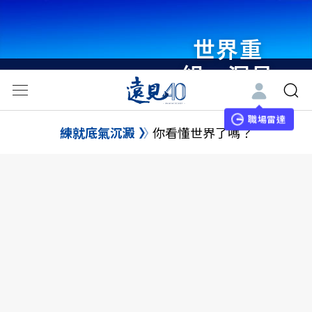
世界重
組・洞見
未來 與
世界領袖
職場雷達
練就底氣沉澱
你看懂世界了嗎？
同行