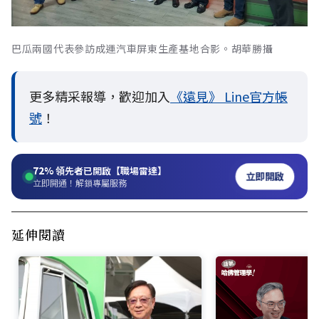
巴瓜兩國代表參訪成運汽車屏東生產基地合影。胡華勝攝
更多精采報導，歡迎加入
《遠見》 Line官方帳
號
！
72%
領先者已開啟【職場雷達】
立即開啟
立即開通！解鎖專屬服務
延伸閱讀