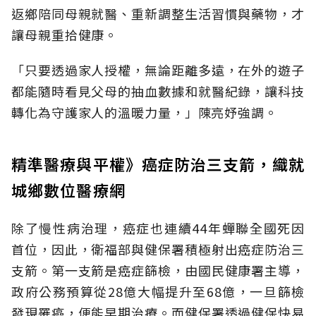
返鄉陪同母親就醫、重新調整生活習慣與藥物，才
讓母親重拾健康。
「只要透過家人授權，無論距離多遠，在外的遊子
都能隨時看見父母的抽血數據和就醫紀錄，讓科技
轉化為守護家人的溫暖力量，」陳亮妤強調。
精準醫療與平權》癌症防治三支箭，織就
城鄉數位醫療網
除了慢性病治理，癌症也連續44年蟬聯全國死因
首位，因此，衛福部與健保署積極射出癌症防治三
支箭。第一支箭是癌症篩檢，由國民健康署主導，
政府公務預算從28億大幅提升至68億，一旦篩檢
發現罹癌，便能早期治療。而健保署透過健保快易