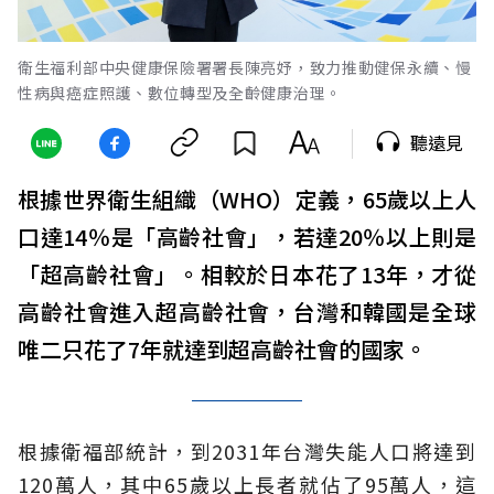
衛生福利部中央健康保險署署長陳亮妤，致力推動健保永續、慢
性病與癌症照護、數位轉型及全齡健康治理。
聽遠見
根據世界衛生組織（WHO）定義，65歲以上人
口達14％是「高齡社會」，若達20％以上則是
「超高齡社會」。相較於日本花了13年，才從
高齡社會進入超高齡社會，台灣和韓國是全球
唯二只花了7年就達到超高齡社會的國家。
根據衛福部統計，到2031年台灣失能人口將達到
120萬人，其中65歲以上長者就佔了95萬人，這