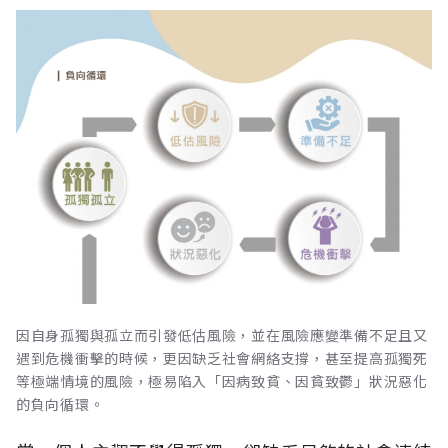
因自身孤獨與孤立而引發低估風險，並在風險應變準備不足且又
遇到危機衝擊的時候，更因缺乏社會網絡支撐，甚至提高孤獨死
等極端情境的風險，極易陷入「因病致貧、因貧致鬱」狀況惡化
的負向循環。