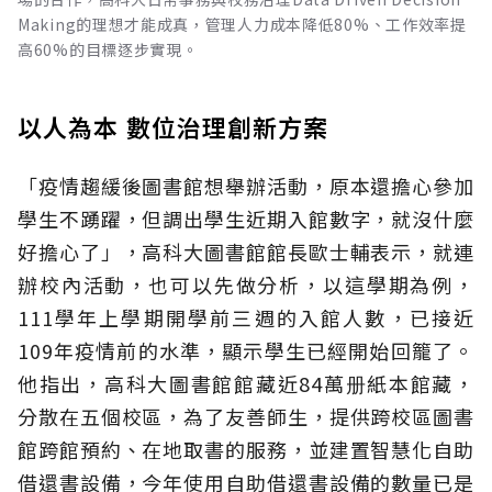
Making的理想才能成真，管理人力成本降低80%、工作效率提
高60%的目標逐步實現。
以人為本 數位治理創新方案
「疫情趨緩後圖書館想舉辦活動，原本還擔心參加
學生不踴躍，但調出學生近期入館數字，就沒什麼
好擔心了」，高科大圖書館館長歐士輔表示，就連
辦校內活動，也可以先做分析，以這學期為例，
111學年上學期開學前三週的入館人數，已接近
109年疫情前的水準，顯示學生已經開始回籠了。
他指出，高科大圖書館館藏近84萬册紙本館藏，
分散在五個校區，為了友善師生，提供跨校區圖書
館跨館預約、在地取書的服務，並建置智慧化自助
借還書設備，今年使用自助借還書設備的數量已是