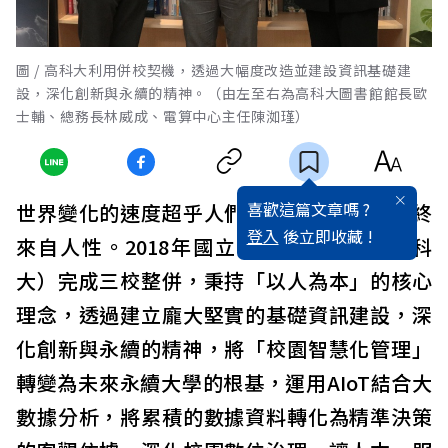
圖 / 高科大利用併校契機，透過大幅度改造並建設資訊基礎建
設，深化創新與永續的精神。（由左至右為高科大圖書館館長歐
士輔、總務長林威成、電算中心主任陳洳瑾）
喜歡這篇文章嗎 ?
世界變化的速度超乎人們的想像，但科技始終
登入
後立即收藏 !
來自人性。2018年國立高雄科技大學（高科
大）完成三校整併，秉持「以人為本」的核心
理念，透過建立龐大堅實的基礎資訊建設，深
化創新與永續的精神，將「校園智慧化管理」
轉變為未來永續大學的根基，運用AIoT結合大
數據分析，將累積的數據資料轉化為精準決策