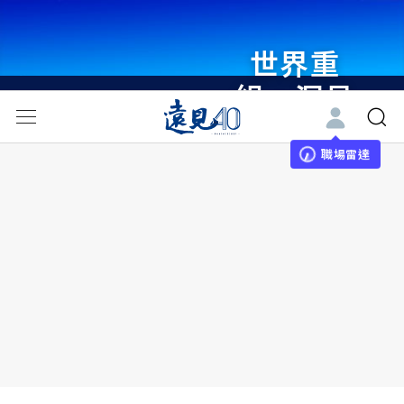
世界重
組・洞見
未來 與
世界領袖
職場雷達
同行