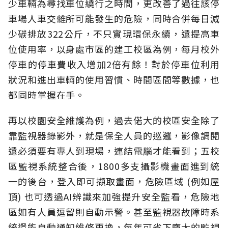
少車輛為尋找車位繞行之時間，更改善了過往該停
車場人車交雜所可能發生的危險，同時合併每日減
少碳排放322公斤，不只實現環保永續，還提高車
位使用率，以身處市區的建工校區為例，每月校外
停車的停車費收入增加2倍有餘！對於停車位利用
狀況和進出車輛的使用習慣、時間區間等數據，也
都同時掌握在手。
再以校園安全維護為例，過去偌大的校區安全除了
靠監視器錄影外，就是保全人員的巡邏，影像調閱
還必須要有專人到現場，連結電腦才能看到；五校
區監視系統整合後，1800多支攝影機畫面進到統
一的後台，登入即可擷取畫面，危險區域 (例如屋
頂) 也可透過AI辨識來加強提升安全監看，危險地
區如有人員逗留則自動示警。甚至監視器故障時系
統還能自動通知維修更換，每年可省下龐大的監視