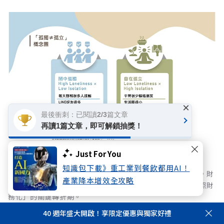
×
最後衝刺：已閱讀2/3篇文章
再讀1篇文章，即可解鎖抽獎！
Just For You
知識包下載》重工業到餐飲都用AI！
長照成本與通膨壓力雙重夾擊，國人風險意識迎來黃金交叉。財
產業降本增效全攻略
務焦慮首度超越身體健康躍居首位，宣告台灣正式步入「長照財
務化」的關鍵轉折期。
40 週年盛大開啟！享限定優惠與獨家好禮