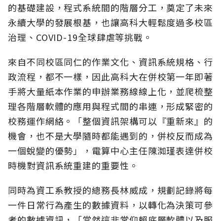
的基礎建設，程式系統間的階層分工，奠定了未來
永續大學的發展根基，也讓高科大輕鬆度過多校區
治理、COVID-19全球肆虐等挑戰。
來自不同校區同仁的作業文化、資訊系統規格、行
政流程，都不一樣，因此高科大在併校第一年即著
手將大量紙本作業的申辦業務線線上化，並爬梳整
理各階層軟體的應用與程式間的串連，形成緊密的
校務運作網絡。「整個資訊架構可以『重新來』的
機會，也不是大學隨時都能遇到的，併校反而成為
一個蛻變的優勢」，電算中心主任陳洳瑾表達併校
時機對資訊系統重建的重要性。
同時為資工系教授的總務長林威成，規劃記錄將每
一件日常行為產生的數據資料，以轉化為決策可參
考的數據資訊，「當然這非常仰賴底層軟體以及服