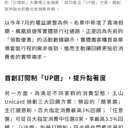
的「訂閱制」大膽導入金融業 ，成功推出「UP選」方案，開創
跨界融合的數位金融新商模 。
以今年7月的權益調整為例，名單中新增了喜鴻假
期、鳳凰旅遊等實體旅行社通路，正是因為先前的
「領取優惠」的活動數據顯示，實體團客購買高單
價套裝行程的需求強勁，進而主動讓回饋更貼近消
費者的實際需求。
首創訂閱制「UP選」，提升黏著度
另一方面，為滿足不同客群的消費型態，玉山
Unicard 規劃三大回饋方案：預設的「簡單選」
主打隨意刷，百大指定消費最高3%回饋；「任意
選」可從百大指定消費中任選8家，享最高3.5%回
饋；「UP選」則是訂閱制，符合條件門檻或是扣