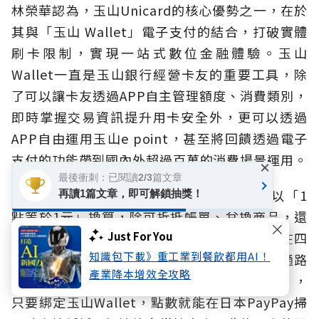
林榮華認為，玉山Unicard的核心優勢之一，在於
其與「玉山 Wallet」電子支付的結合，打破實體
刷卡限制，實現一站式數位金融體驗。玉山
Wallet一直是玉山銀行經營卡友的重要工具，除
了可以讓卡友透過APP自主管理額度、消費類別，
即時掌握交易資訊提升用卡安全外，更可以透過
APP自由運用玉山e point，甚至將回饋透過電子
支付的功能帶到國內外超過百萬的消費場景運用。
×
最後衝刺：已閱讀2/3篇文章
Unicard的回饋點數採「玉山 e point」，以「1
再讀1篇文章，即可解鎖抽獎！
點等於1元」換算，除可折抵帳單、兌換商品，還
Just For You
具備有三大特色：一是「生活化」，點數可以在四
知識包下載》重工業到餐飲都用AI！
大超商、全聯等全台超過60萬個 TWQR 掃碼通路
產業降本增效全攻略
直接折抵消費，涵蓋通路最廣，二是「國際化」，
只要綁定玉山Wallet，點數就能在日本PayPay掃