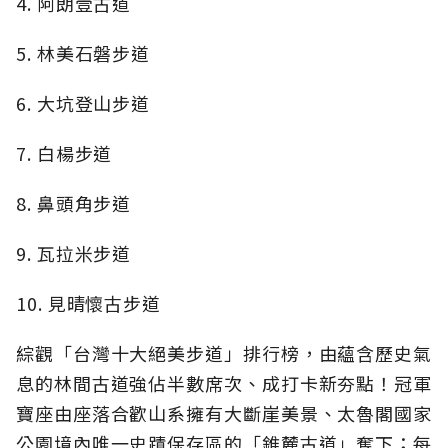
4. 阿朗壹古道
5. 林美石磐步道
6. 大坑登山步道
7. 白楊步道
8. 鼻頭角步道
9. 瓦拉米步道
10. 見晴懷古步道
綜觀「台灣十大絕美步道」排行榜，由蘊含歷史氣
息的林間古道強佔半數席次、成打卡新夯點！冠軍
寶座由座落合歡山系擁有大斷崖美景、太魯閣國家
公園境內唯一史蹟保存區的「錐麓古道」奪下；每