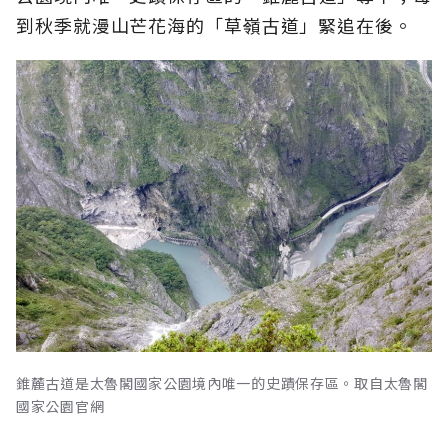
到秋季就漫山芒花海的「草嶺古道」緊追在後。
錐麓古道是太魯閣國家公園境內唯一的史蹟保存區。取自太魯閣
國家公園官網