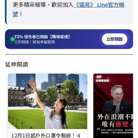
更多精采報導，歡迎加入
《遠見》 Line官方帳
號
！
72%
領先者已開啟【職場雷達】
立即開啟
立即開通！解鎖專屬服務
延伸閱讀
12月1日起戶外口罩令鬆綁！４