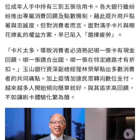
位成年人手中持有三到五張信用卡。各大銀行雖紛
紛推出專屬消費回饋及點數機制，藉此提升用戶黏
著與忠誠度，但對消費者而言，面對滿手卡片與眼
花撩亂的權益方案，早已陷入「選擇疲勞」。
「卡片太多，導致消費者必須熟記哪一張卡有現金
回饋、哪一張適合出國、哪一張在特定通路才有折
扣。」玉山銀行資深副總經理林榮華點出多數消費
者的共同痛點。加上疫情加速民眾轉向數位支付，
越來越多人開始傾向簡單就好，與其追求高回饋，
不如讓刷卡體驗化繁為簡。