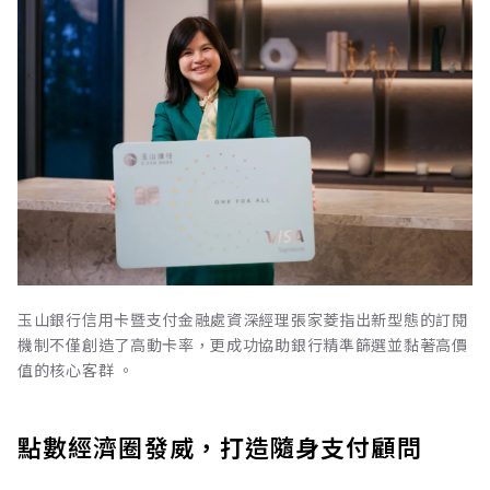
玉山銀行信用卡暨支付金融處資深經理張家菱指出新型態的訂閱
機制不僅創造了高動卡率，更成功協助銀行精準篩選並黏著高價
值的核心客群 。
點數經濟圈發威，打造隨身支付顧問