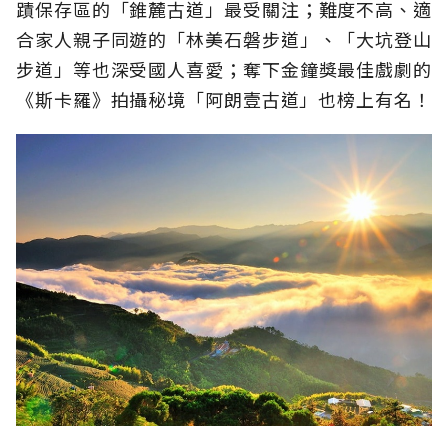
蹟保存區的「錐麓古道」最受關注；難度不高、適
合家人親子同遊的「林美石磐步道」、「大坑登山
步道」等也深受國人喜愛；奪下金鐘獎最佳戲劇的
《斯卡羅》拍攝秘境「阿朗壹古道」也榜上有名！