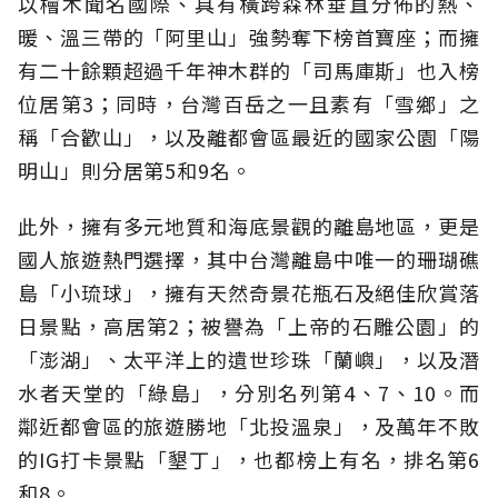
以檜木聞名國際、具有橫跨森林垂直分佈的熱、
暖、溫三帶的「阿里山」強勢奪下榜首寶座；而擁
有二十餘顆超過千年神木群的「司馬庫斯」也入榜
位居第3；同時，台灣百岳之一且素有「雪鄉」之
稱「合歡山」，以及離都會區最近的國家公園「陽
明山」則分居第5和9名。
此外，擁有多元地質和海底景觀的離島地區，更是
國人旅遊熱門選擇，其中台灣離島中唯一的珊瑚礁
島「小琉球」，擁有天然奇景花瓶石及絕佳欣賞落
日景點，高居第2；被譽為「上帝的石雕公園」的
「澎湖」、太平洋上的遺世珍珠「蘭嶼」，以及潛
水者天堂的「綠島」，分別名列第4、7、10。而
鄰近都會區的旅遊勝地「北投溫泉」，及萬年不敗
的IG打卡景點「墾丁」，也都榜上有名，排名第6
和8。