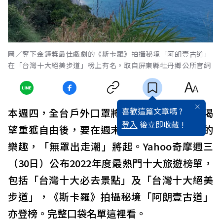
圖／奪下金鐘獎最佳戲劇的《斯卡羅》拍攝秘境「阿朗壹古道」
在「台灣十大絕美步道」榜上有名。取自屏東縣牡丹鄉公所官網
喜歡這篇文章嗎 ?
本週四，全台戶外口罩將解禁，許多民眾都渴
登入
後立即收藏 !
望重獲自由後，要在週末完整享受近郊散步的
樂趣，「無罩出走潮」將起。Yahoo奇摩週三
（30日）公布2022年度最熱門十大旅遊榜單，
包括「台灣十大必去景點」及「台灣十大絕美
步道」，《斯卡羅》拍攝秘境「阿朗壹古道」
亦登榜。完整口袋名單這裡看。