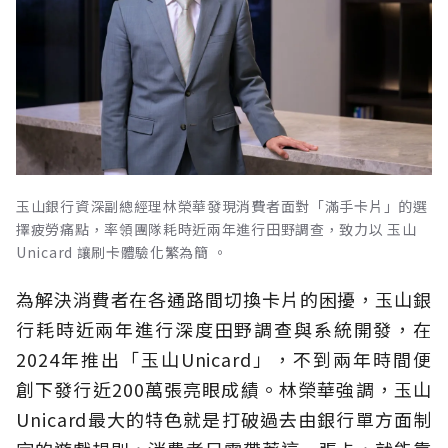
玉山銀行資深副總經理林榮華發現消費者面對「滿手卡片」的選
擇疲勞痛點，率領團隊耗時近兩年進行田野調查，致力以 玉山
Unicard 讓刷卡體驗化繁為簡 。
為解決消費者在各通路間切換卡片的困擾，玉山銀
行耗時近兩年進行深度田野調查與系統開發，在
2024年推出「玉山Unicard」，不到兩年時間便
創下發行近200萬張亮眼成績。林榮華強調，玉山
Unicard最大的特色就是打破過去由銀行單方面制