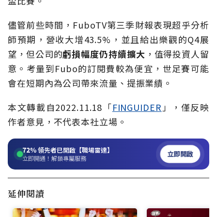
盃比賽。
儘管前些時間，FuboTV第三季財報表現超乎分析
師預期，營收大增43.5%，並且給出樂觀的Q4展
望，但公司的
虧損幅度仍持續擴大
，值得投資人留
意。考量到Fubo的訂閱費較為便宜，世足賽可能
會在短期內為公司帶來流量、提振業績。
本文轉載自
2022.11.18
「
FINGUIDER
」
，僅反映
作者意見，不代表本社立場。
72%
領先者已開啟【職場雷達】
立即開啟
立即開通！解鎖專屬服務
延伸閱讀