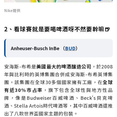
Nike提供
2、看球賽就是要喝啤酒呀不然要幹嘛🍺
Anheuser-Busch InBe
（
BUD
）
安海斯-布希是
美國最大的啤酒釀造公司
，於2008
年與比利時的英博集團合併成安海斯-布希英博集
團，該集團在全球30多個國家擁有工廠，在
全球
有近30%市占率
，旗下包含全球性與地方性品
牌，像是Budweiser百威啤酒、Beck's貝克啤
酒、Stella Artois時代啤酒等，其中百威啤酒還推
出了八款世界盃國家主題的包裝。