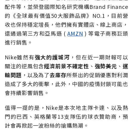
配件等，並榮登國際知名研究機構Brand Finance
的《全球最有價值50大服飾品牌》NO.1，目前營
收也保持穩定增長，他們擁有實體店、線上商店，
還通過第三方和亞馬遜 (
AMZN
) 等電子商務巨頭
進行銷售。
Nike雖然有
強大的護城河
，但在近一期財報可以
關注的逆風包含
經濟前景不確定性
、
強勢美元
、
運
輸問題
，以及為了
去庫存
所祭出的促銷優惠對利潤
造成了多大的衝擊，此外，中國的疫情封鎖可能也
會持續影響銷售。
值得一提的是，Nike是本次地主隊卡達、以及熱
門的巴西、英格蘭等13支隊伍的球衣贊助商，預
計會再掀起一波粉絲的搶購熱潮。