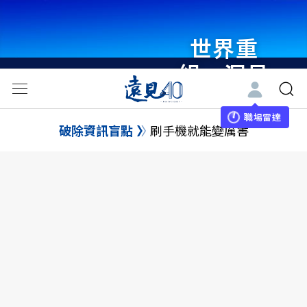
世界重
組・洞見
未來 與
世界領袖
職場雷達
破除資訊盲點
刷手機就能變厲害
同行