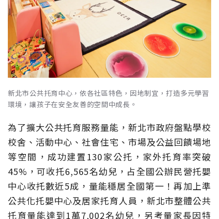
新北市公共托育中心，依各社區特色，因地制宜，打造多元學習
環境，讓孩子在安全友善的空間中成長。
為了擴大公共托育服務量能，新北市政府盤點學校
校舍、活動中心、社會住宅、市場及公益回饋場地
等空間，成功建置130家公托，家外托育率突破
45%，可收托6,565名幼兒，占全國公辦民營托嬰
中心收托數近5成，量能穩居全國第一！再加上準
公共化托嬰中心及居家托育人員，新北市整體公共
托育量能達到1萬7,002名幼兒，另考量家長因特