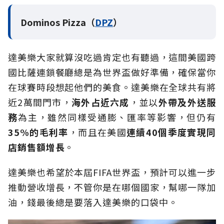
Dominos Pizza（
DPZ
）
達美樂大家就算沒吃過肯定也有聽過，這間美國跨
國比薩連鎖餐廳總是為世界盃做好準備，確保當你
在球賽時段想起他們的美食。達美樂在全球共有將
近2萬間門市，
海外占近六成
，並以
外帶及外送服
務
為主，雖然同樣受通膨、匯率等影響，但仍有
35%的毛利率
，而且在美國
連續40個季度實現同
店銷售額增長
。
達美樂也希望於本屆FIFA世界盃，預計可以進一步
推動營收增長，不管你是在哪個國家，幫哪一隊加
油，錢最後總是要落入達美樂的口袋中。