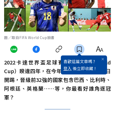
圖／取自FIFA World Cup臉書
喜歡這篇文章嗎 ?
2022卡達世界盃足球賽（2022 FIFA World
登入
後立即收藏 !
Cup）睽違四年，在今年11月21日～12月18日
開踢，晉級前32強的國家包含巴西、比利時、
阿根廷、英格蘭……等，你最看好誰角逐冠
軍？