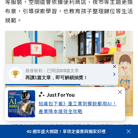
等服裝，空間還會依據便利商店、夜市等主題更換
布景，引導探索學習，也教育孩子整理歸位等生活
規範。
×
最後衝刺：已閱讀2/3篇文章
再讀1篇文章，即可解鎖抽獎！
Just For You
知識包下載》重工業到餐飲都用AI！
產業降本增效全攻略
土城廣福公托親子館為孩子們設計不同的季度主題活動，依照節
40 週年盛大開啟！享限定優惠與獨家好禮
慶與生活情境引導學習，讓孩子在遊戲與體驗中探索世界。