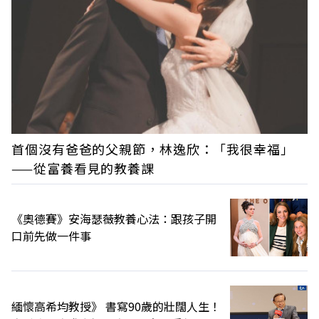
首個沒有爸爸的父親節，林逸欣：「我很幸福」
——從富養看見的教養課
《奧德賽》安海瑟薇教養心法：跟孩子開
口前先做一件事
緬懷高希均教授》 書寫90歲的壯闊人生！