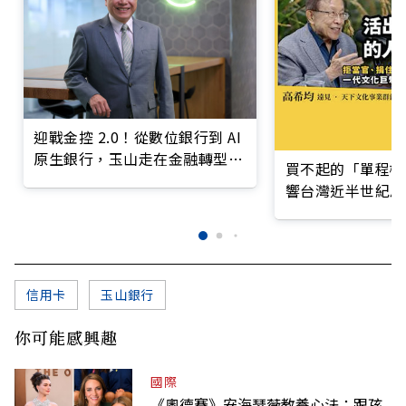
迎戰金控 2.0！從數位銀行到 AI
原生銀行，玉山走在金融轉型最
買不起的「單程機
前線
響台灣近半世紀思
信用卡
玉山銀行
你可能感興趣
國際
《奧德賽》安海瑟薇教養心法：跟孩