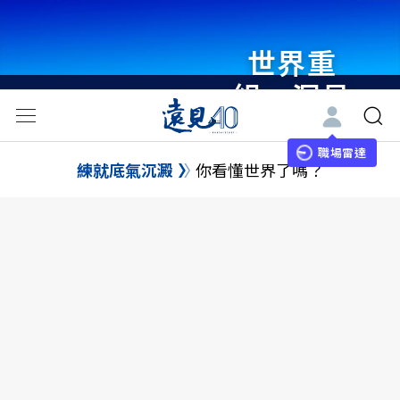
世界重
組・洞見
未來 與
世界領袖
職場雷達
練就底氣沉澱
你看懂世界了嗎？
同行