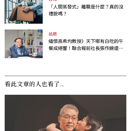
「人間蒸發式」離職是什麼？真的沒
禮貌嗎？
話題
緬懷高希均教授》天下哪有白吃的午
餐成絕響！聯合報前社長張作錦還原
「經典名言」由來
看此文章的人也看了..