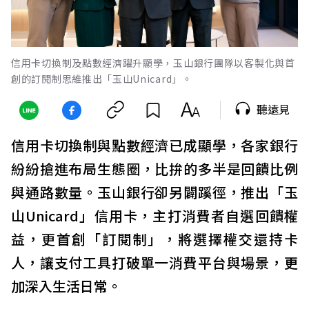
信用卡切換制及點數經濟躍升顯學，玉山銀行團隊以客製化與首
創的訂閱制思維推出「玉山Unicard」。
聽遠見
信用卡切換制與點數經濟已成顯學，各家銀行
紛紛搶進布局生態圈，比拚的多半是回饋比例
與通路數量。玉山銀行卻另闢蹊徑，推出「玉
山Unicard」信用卡，主打消費者自選回饋權
益，更首創「訂閱制」，將選擇權交還持卡
人，讓支付工具打破單一消費平台與場景，更
加深入生活日常。