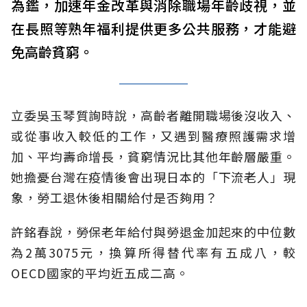
為鑑，加速年金改革與消除職場年齡歧視，並
在長照等熟年福利提供更多公共服務，才能避
免高齡貧窮。
立委吳玉琴質詢時說，高齡者離開職場後沒收入、
或從事收入較低的工作，又遇到醫療照護需求增
加、平均壽命增長，貧窮情況比其他年齡層嚴重。
她擔憂台灣在疫情後會出現日本的「下流老人」現
象，勞工退休後相關給付是否夠用？
許銘春說，勞保老年給付與勞退金加起來的中位數
為2萬3075元，換算所得替代率有五成八，較
OECD國家的平均近五成二高。