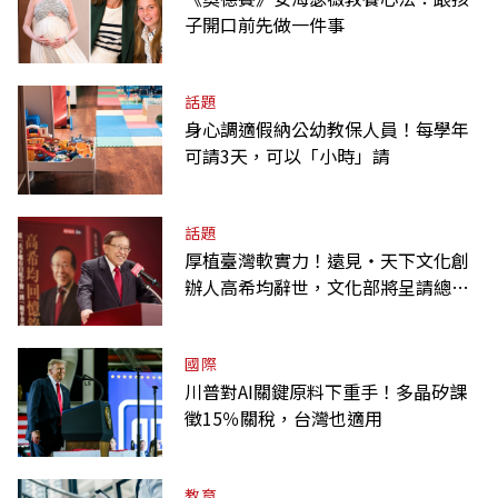
子開口前先做一件事
話題
身心調適假納公幼教保人員！每學年
可請3天，可以「小時」請
話題
厚植臺灣軟實力！遠見‧天下文化創
辦人高希均辭世，文化部將呈請總統
明令褒揚
國際
川普對AI關鍵原料下重手！多晶矽課
徵15％關稅，台灣也適用
教育