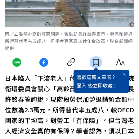
圖／立委關心高齡貧窮問題，勞動部長許銘春表示，勞保和勞退
所得替代率有五成八，但學者專家籲加速年金改革。聯合新聞網
提供
喜歡這篇文章嗎 ?
日本陷入「下流老人」危機，昨立委在立法院
登入
後立即收藏 !
衛環委員會關心「高齡貧窮」議題，勞動部長
許銘春答詢說，現階段勞保加勞退請領金額中
位數為2.3萬元，所得替代率五成八，較OECD
國家的平均高，對勞工「有保障」。但台灣老
人經濟安全真的有保障？學者認為，須以日本