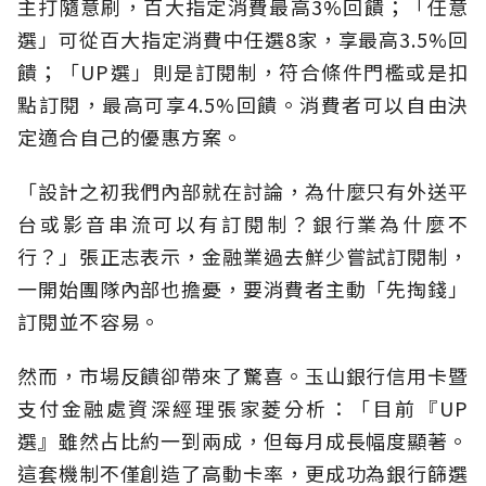
主打隨意刷，百大指定消費最高3%回饋；「任意
選」可從百大指定消費中任選8家，享最高3.5%回
饋；「UP選」則是訂閱制，符合條件門檻或是扣
點訂閱，最高可享4.5%回饋。消費者可以自由決
定適合自己的優惠方案。
「設計之初我們內部就在討論，為什麼只有外送平
台或影音串流可以有訂閱制？銀行業為什麼不
行？」張正志表示，金融業過去鮮少嘗試訂閱制，
一開始團隊內部也擔憂，要消費者主動「先掏錢」
訂閱並不容易。
然而，市場反饋卻帶來了驚喜。玉山銀行信用卡暨
支付金融處資深經理張家菱分析：「目前『UP
選』雖然占比約一到兩成，但每月成長幅度顯著。
這套機制不僅創造了高動卡率，更成功為銀行篩選