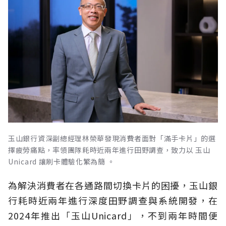
玉山銀行資深副總經理林榮華發現消費者面對「滿手卡片」的選
擇疲勞痛點，率領團隊耗時近兩年進行田野調查，致力以 玉山
Unicard 讓刷卡體驗化繁為簡 。
為解決消費者在各通路間切換卡片的困擾，玉山銀
行耗時近兩年進行深度田野調查與系統開發，在
2024年推出「玉山Unicard」，不到兩年時間便