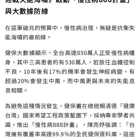
與大數據防線
在這筆破兆的預算中，慢性病治理，無疑是抗衡失
能海嘯的最前線。
健保大數據顯示，全台高達850萬人正受慢性病纏
身，其中三高患者約有530萬人，若放任血糖控制
不良，10年後有17%的機率會發生神經病變，有
超過20%會發生中風，而中風更與未來的失能息
息相關。
為避免這種情況發生，健保署在總統賴清德「健康
台灣」國家希望工程政策藍圖下，採納專家學者共
識，推出「慢性病888計畫」，陳亮妤強調：「台
灣擁有覆蓋率高達99.9％的全民健保資料庫，這座