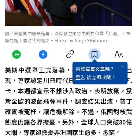
圖／美國期中選舉落幕，沒有發生預想中的共和黨「紅潮」，被
認為是川普時代的結束。Flickr by Gage Skidmore
喜歡這篇文章嗎 ?
美期中選舉正式落幕，共和黨「紅潮」沒出
登入
後立即收藏 !
現，專家認定川普時代已過，連親生女兒伊凡
卡，本週都宣示不想涉入政治，表明放棄。震
驚全歐的波蘭飛彈事件，調查結果出爐，普丁
確實被冤枉，讓危機解除。不過，俄國對核武
態度仍讓各界擔憂。另外，全球人口突破80億
大關，專家卻擔憂非洲國家生愈多、愈窮。