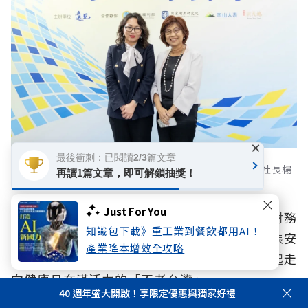
×
最後衝刺：已閱讀2/3篇文章
(左起)衛生福利部中央健康保險署署長陳亮妤、遠見雜誌社長楊
再讀1篇文章，即可解鎖抽獎！
瑪利。
Just For You
從慢性病控制、癌症篩檢與治療，再到人力與財務
知識包下載》重工業到餐飲都用AI！
的長期健全，健保署推動的系列改革正織起一張安
產業降本增效全攻略
全網，讓更多人不僅活得老、活得好，還要一起走
向健康且充滿活力的「不老台灣」。
40 週年盛大開啟！享限定優惠與獨家好禮