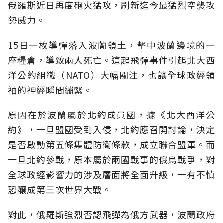
俄羅斯近日再度砲火猛攻，刷新迄今最猛烈空襲攻
勢威力。
15日一枚導彈落入波蘭領土，擊中波蘭邊境的一
座糧倉，導致兩人死亡。這起飛彈事件引起北大西
洋公約組織（NATO）大幅關注，也讓全球政經領
袖的神經瞬間繃緊。
原因在於波蘭屬於北約成員國，據《北大西洋公
約》，一旦盟國受到入侵，北約應召開討論，決定
是否啟動第五條集體防衛條款，成立聯合盟軍。而
一旦北約參戰，原本屬於兩國戰事的俄烏戰爭，對
全球政經影響力的涉及層面將全面升級，一有不慎
恐釀成第三次世界大戰。
對此，俄羅斯強烈否認飛彈為俄方武器，波蘭政府