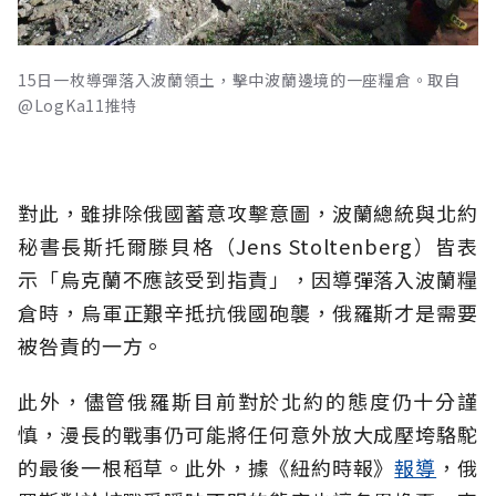
15日一枚導彈落入波蘭領土，擊中波蘭邊境的一座糧倉。取自
@LogKa11推特
對此，雖排除俄國蓄意攻擊意圖，波蘭總統與北約
秘書長斯托爾滕貝格（Jens Stoltenberg）皆表
示「烏克蘭不應該受到指責」，因導彈落入波蘭糧
倉時，烏軍正艱辛抵抗俄國砲襲，俄羅斯才是需要
被咎責的一方。
此外，儘管俄羅斯目前對於北約的態度仍十分謹
慎，漫長的戰事仍可能將任何意外放大成壓垮駱駝
的最後一根稻草。此外，據《紐約時報》
報導
，俄