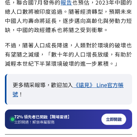
低，聯合國7月發佈的
報告
也預估，2023年中國的
總人口數將被印度追過。隨著經濟轉型，預期未來
中國人均壽命將延長，逐步邁向高齡化與勞動力短
缺，中國的政經體系也將隨之受到衝擊。
不過，隨著人口成長降速，人類對於環境的破壞也
有望隨之減緩，「數十年的人口增長放緩，有助於
減輕本世紀下半葉環境破壞的進一步累積。」
更多精采報導，歡迎加入
《遠見》 Line官方帳
號
！
72%
領先者已開啟【職場雷達】
立即開啟
立即開通！解鎖專屬服務