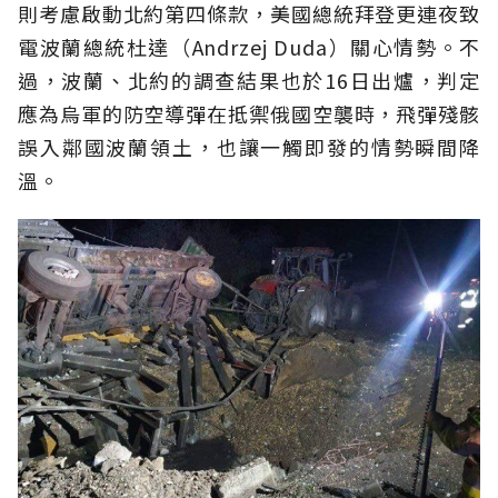
則考慮啟動北約第四條款，美國總統拜登更連夜致
電波蘭總統杜達（Andrzej Duda）關心情勢。不
過，波蘭、北約的調查結果也於16日出爐，判定
應為烏軍的防空導彈在抵禦俄國空襲時，飛彈殘骸
誤入鄰國波蘭領土，也讓一觸即發的情勢瞬間降
溫。