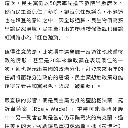
這次，民主黨仍以50席率先搶下參院半數席次。
然而民主黨保住了參院，卻沒保住眾議院，不過這
也在拜登的意料之中，因全球通膨、民生物價高漲
早讓民怨沸騰，民主黨打出的墮胎權保衛戰也僅讓
紅潮縮小為「紅色漣漪」。
值得注意的是，此次期中選舉雖一反過往執政黨慘
敗的情形，甚至是20年來執政黨在表現最佳的一
次，卻也顯示出美國的政治分化，拜登未來兩年的
任期將面臨分治政府的窘境，民主黨想推政策可能
還得先看共和黨臉色，恐成「跛腳鴨」。
最直接的影響，便是民主黨力推的墮胎權法案「羅
訴韋德案（Roe v Wade）」重審可能將胎死腹
中。另一受害者則是當前仍深陷戰火的烏克蘭，過
往美國的大力援助讓烏軍如虎添翼。據《彭博社》