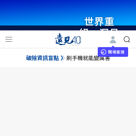
世界重
組・洞見
未來 與
世界領袖
職場雷達
破除資訊盲點
刷手機就能變厲害
同行