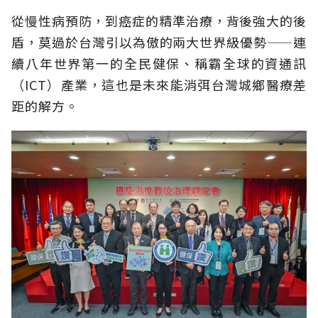
從慢性病預防，到癌症的精準治療，背後強大的後
盾，莫過於台灣引以為傲的兩大世界級優勢——連
續八年世界第一的全民健保、稱霸全球的資通訊
（ICT）產業，這也是未來能消弭台灣城鄉醫療差
距的解方。