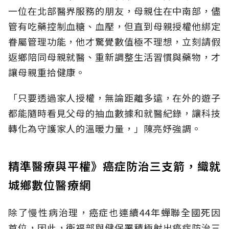
一位在北部醫界服務的朋友，母親住在中南部，儘
管有吃藥控制血糖、血壓，但直到母親授權他綁定
眷屬管理功能，他才驚覺數值極不理想，立刻請假
返鄉陪同母親就醫、重新調整生活習慣與藥物，才
讓母親重拾健康。
「只要透過家人授權，無論距離多遠，在外的遊子
都能隨時看見父母的抽血數據和就醫紀錄，讓科技
轉化為守護家人的溫暖力量，」陳亮妤強調。
精準醫療與平權》癌症防治三支箭，織就
城鄉數位醫療網
除了慢性病治理，癌症也連續44年蟬聯全國死因
首位，因此，衛福部與健保署積極射出癌症防治三