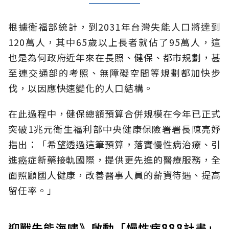
根據衛福部統計，到2031年台灣失能人口將達到
120萬人，其中65歲以上長者就佔了95萬人，這
也是為何政府近年來在長照、健保、都市規劃，甚
至連交通部的考照、無障礙空間等規劃都加快步
伐，以因應快速變化的人口結構。
在此過程中，健保總額預算合併規模在今年已正式
突破1兆元衛生福利部中央健康保險署署長陳亮妤
指出：「希望透過這筆預算，落實慢性病治療、引
進癌症新藥接軌國際，提供更先進的醫療服務，全
面照顧國人健康，改善醫事人員的薪資待遇、提高
留任率。」
迎戰失能海嘯》啟動「慢性病888計畫」