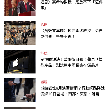
追思〉高希均教授一定放不下「這件
事」
話題
【黃效文專欄】憶高希均教授：免費
或付費，午餐不再！
科技
記憶體短缺！華爾街日報：蘋果「這
些產品」測試用中國長鑫存儲晶片
話題
城鎮韌性8月演習斷網？行動網路降速
演練10日登場，南部、東部、離島為
何不用？