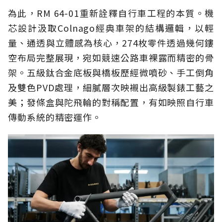
為此，RM 64-01重新詮釋自行車工程的本質。機
芯設計汲取Colnago經典車架的結構邏輯，以輕
量、通透與立體感為核心，274枚零件透過幾何鏤
空布局完整展現，宛如競速公路車裸露而精密的骨
架。五級鈦合金底板與橋板歷經微噴砂、手工倒角
及雙色PVD處理，細膩層次映襯出高級製錶工藝之
美；發條盒與陀飛輪的對稱配置，有如映照自行車
傳動系統的精密運作。