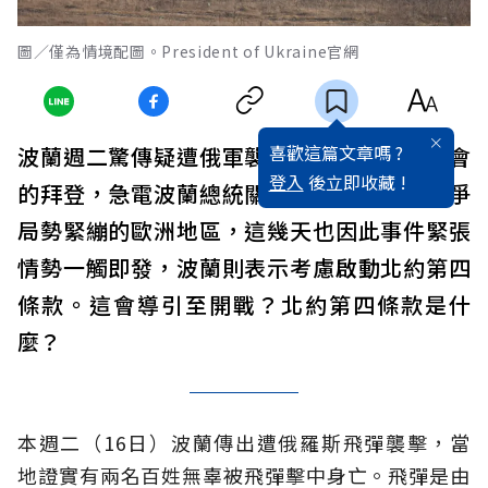
圖／僅為情境配圖。President of Ukraine官網
喜歡這篇文章嗎 ?
波蘭週二驚傳疑遭俄軍襲擊，讓才開完拜習會
登入
後立即收藏 !
的拜登，急電波蘭總統關心後續。因俄烏戰爭
局勢緊繃的歐洲地區，這幾天也因此事件緊張
情勢一觸即發，波蘭則表示考慮啟動北約第四
條款。這會導引至開戰？北約第四條款是什
麼？
本週二（16日）波蘭傳出遭俄羅斯飛彈襲擊，當
地證實有兩名百姓無辜被飛彈擊中身亡。飛彈是由