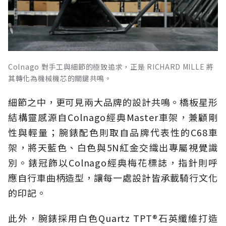
Colnago 對手工與細節的極致追求，正是 RICHARD MILLE 將
其轉化為機械機芯的關鍵共鳴。
細節之中，更可見兩大品牌的設計共鳴。橋板星形
結構靈感源自Colnago經典Master車架，兼顧剛
性與輕量；腕錶配色則取自品牌代表性的C68車
架，將天藍色、白色與5N紅金交織出專屬視覺識
別。錶冠飾以Colnago經典梅花標誌，指針則呼
應自行車曲柄造型，讓每一處設計皆承載騎行文化
的印記。
此外，腕錶採用白色Quartz TPT®石英纖維打造