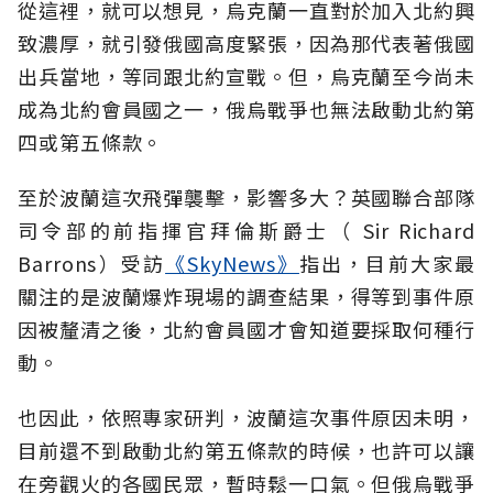
從這裡，就可以想見，烏克蘭一直對於加入北約興
致濃厚，就引發俄國高度緊張，因為那代表著俄國
出兵當地，等同跟北約宣戰。但，烏克蘭至今尚未
成為北約會員國之一，俄烏戰爭也無法啟動北約第
四或第五條款。
至於波蘭這次飛彈襲擊，影響多大？英國聯合部隊
司令部的前指揮官拜倫斯爵士（ Sir Richard
Barrons）受訪
《SkyNews》
指出，目前大家最
關注的是波蘭爆炸現場的調查結果，得等到事件原
因被釐清之後，北約會員國才會知道要採取何種行
動。
也因此，依照專家研判，波蘭這次事件原因未明，
目前還不到啟動北約第五條款的時候，也許可以讓
在旁觀火的各國民眾，暫時鬆一口氣。但俄烏戰爭