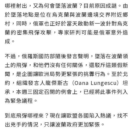
哪裡射出，又為何會墜落波蘭？目前原因成謎。由
於墜落地點是位在烏克蘭與波蘭邊境交界附近鄉
村，同時，俄軍也正好於當天啟動新一波針對烏克
蘭的密集飛彈攻擊，專家研判可能是俄軍意外造
成。
不過，俄羅斯國防部隨後發言聲明，墜落在波蘭領
土的飛彈，和他們沒有任何關係，還駁斥這類假新
聞，是企圖讓歐洲局勢更緊張的挑釁行為。至於北
約，組織發言人龍傑斯古（Oana Lungescu）坦
承，本週三固定召開的例會上，已經將此事件列入
為緊急議程。
到底飛彈哪裡來？現在讓歐盟各國陷入熱議，找不
出兇手的情況，只讓波蘭政府更加緊張。