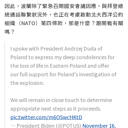
因此，波蘭除了緊急召開國安會議因應，與拜登總
統通話聯繫狀況外，也正在考慮啟動北大西洋公約
組織（NATO）第四條款，那是什麼？跟開戰有關
嗎？
I spoke with President Andrzej Duda of
Poland to express my deep condolences for
the loss of life in Eastern Poland and offer
our full support for Poland's investigation of
the explosion.
We will remain in close touch to determine
appropriate next steps as it proceeds.
pic.twitter.com/m6OSwcHKtD
— President Biden (@POTUS)
November 16,