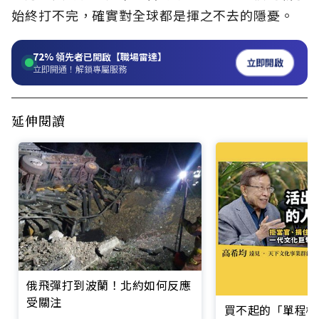
始終打不完，確實對全球都是揮之不去的隱憂。
72%
領先者已開啟【職場雷達】
立即開啟
立即開通！解鎖專屬服務
延伸閱讀
俄飛彈打到波蘭！北約如何反應
受關注
買不起的「單程機