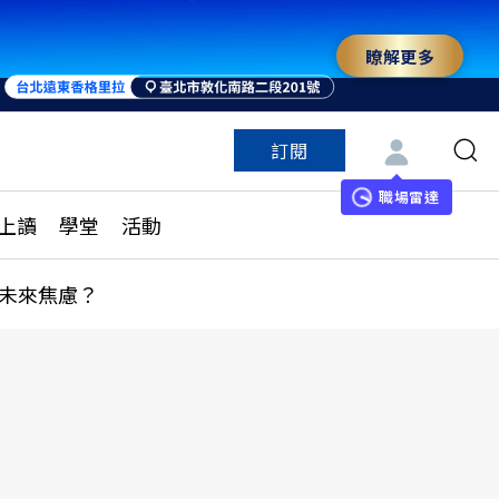
瞭解更多
訂閱
特色頻道
訂閱
見線上讀
ESG遠見
職場雷達
上讀
學堂
活動
多訂閱方案
城市學
刊購買
健康遠見
未來焦慮？
子報訂閱
華人精英論壇
享知識包
領導影響力學院