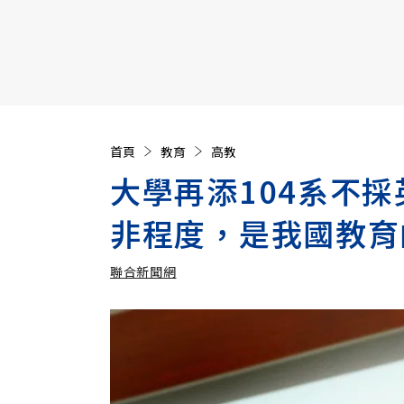
【遠見40週年慶】訂《遠見》贈實用家電3選1+暢銷好
首頁
教育
高教
大學再添104系不
非程度，是我國教育
聯合新聞網
加入追蹤
聯合新聞網