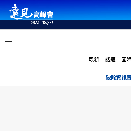
文
最新
最新
話題
國
雜誌目錄
活動
話題
AI
破除資訊
學堂
專題報導
科技
教育
遠見ON AIR
影音
合作