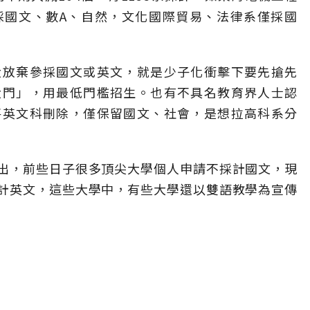
採國文、數A、自然，文化國際貿易、法律系僅採國
大放棄參採國文或英文，就是少子化衝擊下要先搶先
大門」，用最低門檻招生。也有不具名教育界人士認
將英文科刪除，僅保留國文、社會，是想拉高科系分
出，前些日子很多頂尖大學個人申請不採計國文，現
計英文，這些大學中，有些大學還以雙語教學為宣傳