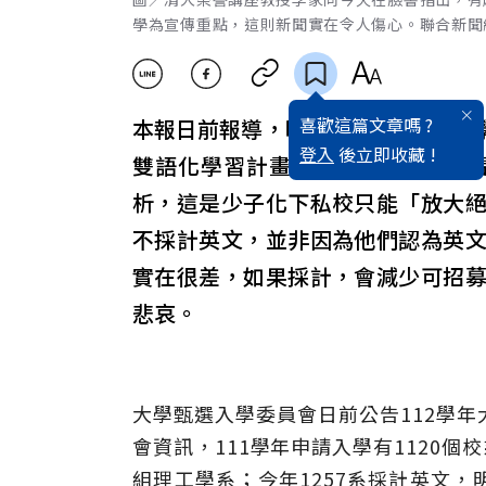
學為宣傳重點，這則新聞實在令人傷心。聯合新聞
喜歡這篇文章嗎 ?
本報日前報導，明年將再增104個
登入
後立即收藏 !
雙語化學習計畫的老牌私校，甚至
析，這是少子化下私校只能「放大
不採計英文，並非因為他們認為英
實在很差，如果採計，會減少可招
悲哀。
大學甄選入學委員會日前公告112學
會資訊，111學年申請入學有1120個
組理工學系；今年1257系採計英文，