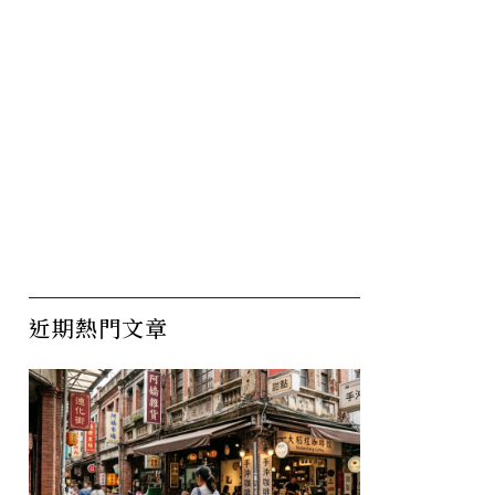
近期熱門文章
學榜出
2026台灣最佳大學榜揭
台
必修，人文
曉！高教五大趨勢：AI成為
資
必修課、人文社科再復興
戰