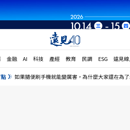
章
特輯
文章
大學升學、職涯攻略
遠
際
金融
AI
科技
產經
教育
民調
ESG
遠見線
國際
更
縣市施政調查全解析
金融
單
民調
盲點
如果隨便刷手機就能變厲害，為什麼大家還在為了
產經
電
好享生活
獨
專欄