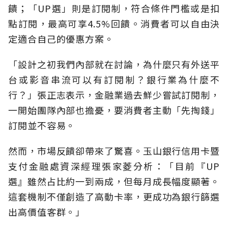
饋；「UP選」則是訂閱制，符合條件門檻或是扣
點訂閱，最高可享4.5%回饋。消費者可以自由決
定適合自己的優惠方案。
「設計之初我們內部就在討論，為什麼只有外送平
台或影音串流可以有訂閱制？銀行業為什麼不
行？」張正志表示，金融業過去鮮少嘗試訂閱制，
一開始團隊內部也擔憂，要消費者主動「先掏錢」
訂閱並不容易。
然而，市場反饋卻帶來了驚喜。玉山銀行信用卡暨
支付金融處資深經理張家菱分析：「目前『UP
選』雖然占比約一到兩成，但每月成長幅度顯著。
這套機制不僅創造了高動卡率，更成功為銀行篩選
出高價值客群。」