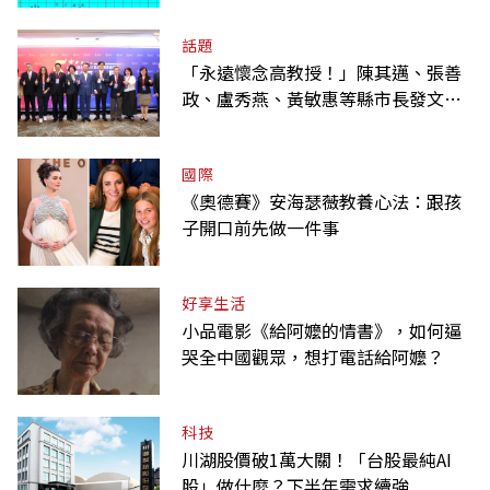
話題
「永遠懷念高教授！」陳其邁、張善
政、盧秀燕、黃敏惠等縣市長發文弔
唁高希均
國際
《奧德賽》安海瑟薇教養心法：跟孩
子開口前先做一件事
好享生活
小品電影《給阿嬤的情書》，如何逼
哭全中國觀眾，想打電話給阿嬤？
科技
川湖股價破1萬大關！「台股最純AI
股」做什麼？下半年需求續強