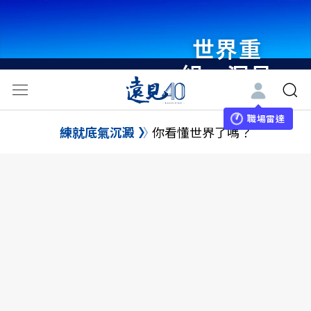
世界重
組・洞見
未來 與
世界領袖
職場雷達
練就底氣沉澱
你看懂世界了嗎？
同行