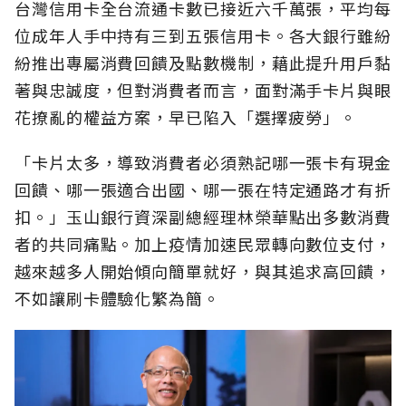
台灣信用卡全台流通卡數已接近六千萬張，平均每
位成年人手中持有三到五張信用卡。各大銀行雖紛
紛推出專屬消費回饋及點數機制，藉此提升用戶黏
著與忠誠度，但對消費者而言，面對滿手卡片與眼
花撩亂的權益方案，早已陷入「選擇疲勞」。
「卡片太多，導致消費者必須熟記哪一張卡有現金
回饋、哪一張適合出國、哪一張在特定通路才有折
扣。」玉山銀行資深副總經理林榮華點出多數消費
者的共同痛點。加上疫情加速民眾轉向數位支付，
越來越多人開始傾向簡單就好，與其追求高回饋，
不如讓刷卡體驗化繁為簡。