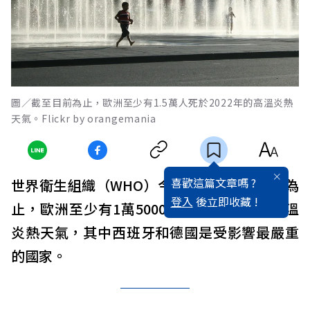
圖／截至目前為止，歐洲至少有1.5萬人死於2022年的高溫炎熱
天氣。Flickr by orangemania
喜歡這篇文章嗎 ?
世界衛生組織（WHO）今天表示，截至目前為
登入
後立即收藏 !
止，歐洲至少有1萬5000人死於2022年的高溫
炎熱天氣，其中西班牙和德國是受影響最嚴重
的國家。