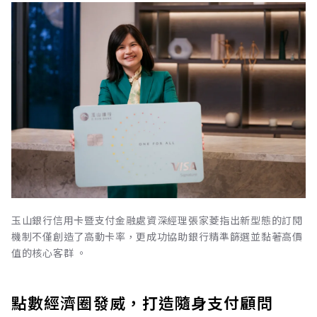
玉山銀行信用卡暨支付金融處資深經理張家菱指出新型態的訂閱
機制不僅創造了高動卡率，更成功協助銀行精準篩選並黏著高價
值的核心客群 。
點數經濟圈發威，打造隨身支付顧問