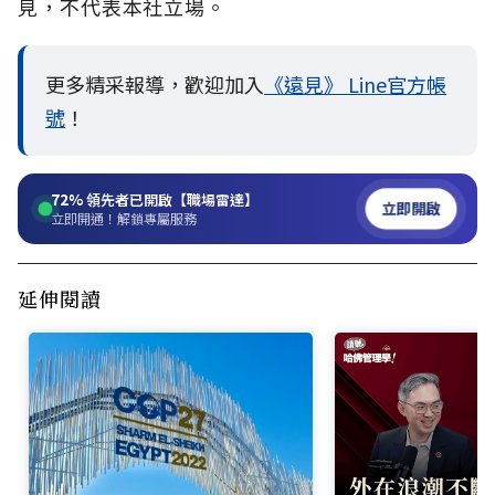
見，不代表本社立場。
更多精采報導，歡迎加入
《遠見》 Line官方帳
號
！
72%
領先者已開啟【職場雷達】
立即開啟
立即開通！解鎖專屬服務
延伸閱讀