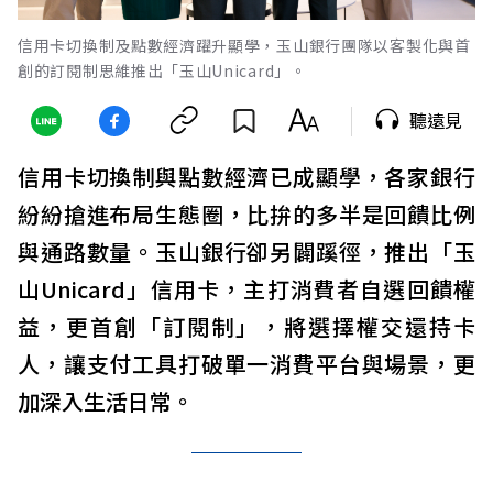
信用卡切換制及點數經濟躍升顯學，玉山銀行團隊以客製化與首
創的訂閱制思維推出「玉山Unicard」。
聽遠見
信用卡切換制與點數經濟已成顯學，各家銀行
紛紛搶進布局生態圈，比拚的多半是回饋比例
與通路數量。玉山銀行卻另闢蹊徑，推出「玉
山Unicard」信用卡，主打消費者自選回饋權
益，更首創「訂閱制」，將選擇權交還持卡
人，讓支付工具打破單一消費平台與場景，更
加深入生活日常。