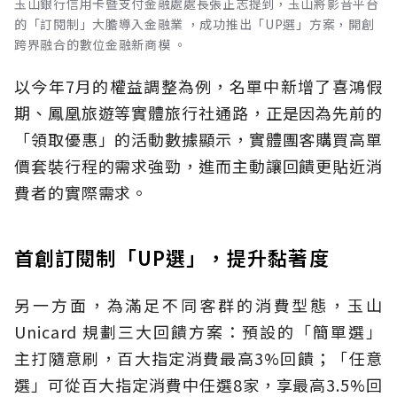
玉山銀行信用卡暨支付金融處處長張正志提到，玉山將影音平台
的「訂閱制」大膽導入金融業 ，成功推出「UP選」方案，開創
跨界融合的數位金融新商模 。
以今年7月的權益調整為例，名單中新增了喜鴻假
期、鳳凰旅遊等實體旅行社通路，正是因為先前的
「領取優惠」的活動數據顯示，實體團客購買高單
價套裝行程的需求強勁，進而主動讓回饋更貼近消
費者的實際需求。
首創訂閱制「UP選」，提升黏著度
另一方面，為滿足不同客群的消費型態，玉山
Unicard 規劃三大回饋方案：預設的「簡單選」
主打隨意刷，百大指定消費最高3%回饋；「任意
選」可從百大指定消費中任選8家，享最高3.5%回