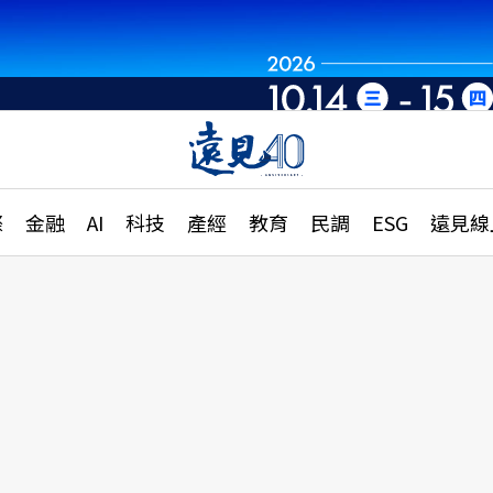
世界重組・洞見未
章
特輯
文章
大學升學、職涯攻略
遠
際
金融
AI
科技
產經
教育
民調
ESG
遠見線
國際
更
縣市施政調查全解析
金融
單
民調
產經
電
好享生活
獨
專欄