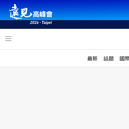
文
最新
最新
話題
國
雜誌目錄
活動
話題
AI
學堂
專題報導
科技
教育
遠見ON AIR
影音
合作