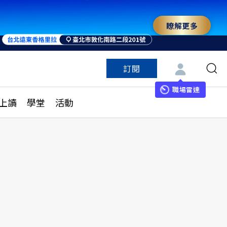
瞭解更多
來 與世界領袖同行
訂閱
特色頻道
訂閱
見線上讀
ESG遠見
職場雷達
上讀
學堂
活動
多訂閱方案
城市學
刊購買
健康遠見
子報訂閱
華人精英論壇
享知識包
領導影響力學院