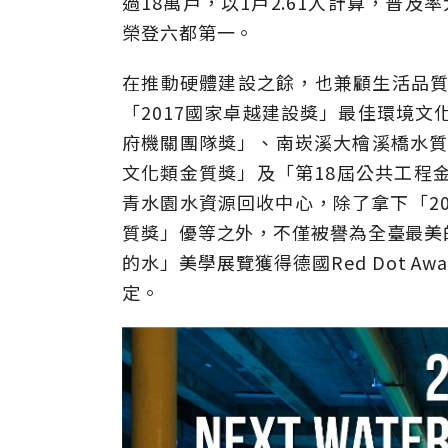
過18萬戶，以1戶2.61人計算，普
榮登六都第一。
在推動硬體建設之餘，也兼顧生活品質
「2017國家卓越建設獎」最佳環境文
府機關團隊獎」、南崁溪大檜溪橋水質淨
文化類金質獎」及「第18屆公共工程
青水園水資源回收中心，除了拿下「20
質獎」優等之外，不僅被譽為全臺最美
的水」美學展覽獲得德國Red Dot Awa
定。