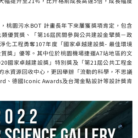
及率大幅提升至21%，比升格前成長高達5倍，成長幅度
，桃園污水BOT 計畫長年下來屢獲獎項肯定，包含
化類優質獎、「第16屆民間參與公共建設金擘獎－政
化工程勇奪107年度「國家卓越建設獎- 最佳環境
金質獎」優等。其中位於桃園機場捷運A7站地區的文
20國家卓越建設獎」特別獎及「第21屆公共工程金
的水資源回收中心，更因舉辦「流動的科學，不思議
rd、德國Iconic Awards及台灣金點設計等設計獎肯