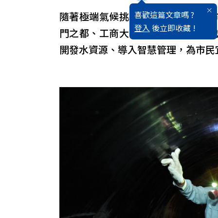
喜歡這篇文章嗎 ?
隨著極端氣候挑戰加劇，全球各城
登入
後立即收藏 !
門之都、工商大城，在水環境建設
開發水資源、導入智慧管理，為市民