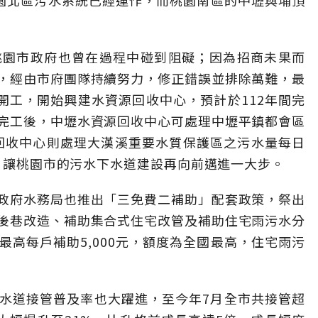
桃園北區污水系統已經運作，而桃園南區的中壢與埔頂
桃園市政府也曾在過程中碰到阻礙；因為招商未果而
，經由市府團隊持續努力，修正錯誤並排除萬難，最
開工，開始興建水資源回收中心，預計於112年間完
完工後，中壢水資源回收中心可處理中壢平鎮都會區
源回收中心則處理大漢溪重要水質保護區之污水量每日
入，讓桃園市的污水下水道建設再向前邁進一大步。
政府水務局也推出「三免費二補助」配套政策，祭出
後巷改造、補助集合式住宅改管及補助住宅雨污水分
高每戶補助5,000元，額度為全國最高，住宅雨污
水道接管普及率也大躍進，至今年7月全市共接管超