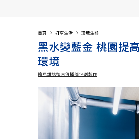
【遠見40週年慶】訂《遠見》贈實用家電3選1+暢銷好
首頁
好享生活
環境生態
黑水變藍金 桃園提
環境
遠見雜誌整合傳播部企劃製作
遠見雜誌整合傳播部企劃製作