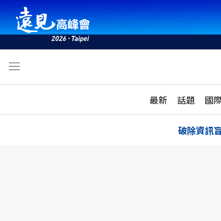
文
最新
最新
話題
國
雜誌目錄
活動
話題
AI
破除資訊
學堂
專題報導
科技
教育
遠見ON AIR
影音
合作