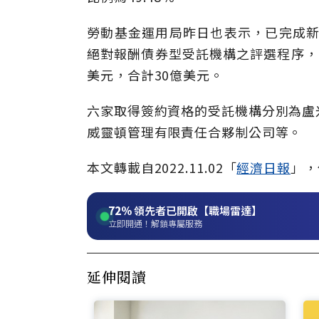
勞動基金運用局昨日也表示，已完成新
絕對報酬債券型受託機構之評選程序，
美元，合計30億美元。
六家取得簽約資格的受託機構分別為盧
威靈頓管理有限責任合夥制公司等。
本文轉載自
2022.11.02
「
經濟日報
」
，
72%
領先者已開啟【職場雷達】
立即開通！解鎖專屬服務
延伸閱讀