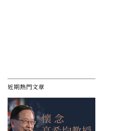
能忍受多
平均月投保薪資怎麼算？勞
為
保老年給付5大QA一次看懂
自
依
近期熱門文章