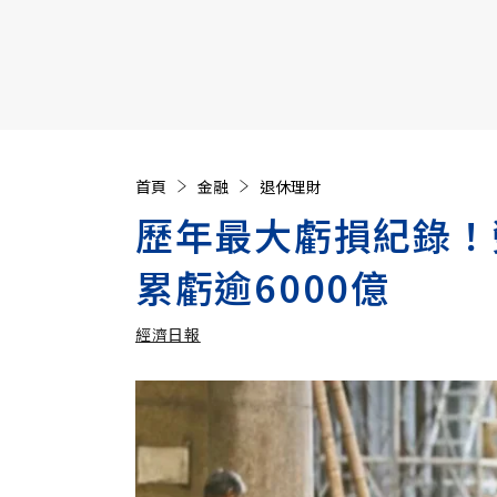
【遠見40週年慶】訂《遠見》贈實用家電3選1+暢銷好
首頁
金融
退休理財
歷年最大虧損紀錄！
累虧逾6000億
經濟日報
加入追蹤
經濟日報