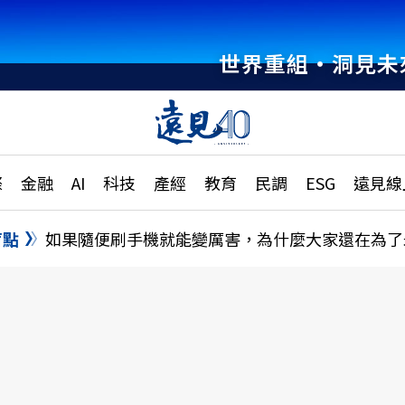
世界重組・洞見未
章
特輯
文章
大學升學、職涯攻略
遠
際
金融
AI
科技
產經
教育
民調
ESG
遠見線
國際
更
縣市施政調查全解析
金融
單
民調
盲點
如果隨便刷手機就能變厲害，為什麼大家還在為了
產經
電
好享生活
獨
專欄