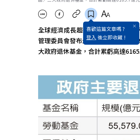
喜歡這篇文章嗎 ?
全球經濟成長趨緩、股災蔓延，據
登入
後立即收藏 !
管理委員會發布最新資訊，截至今年
大政府退休基金，合計累虧高達6165.