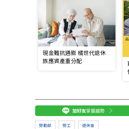
現金難抗通膨 橘世代退休
族應資產重分配
加好友
掌握趨勢
勞動部
勞工
退休金