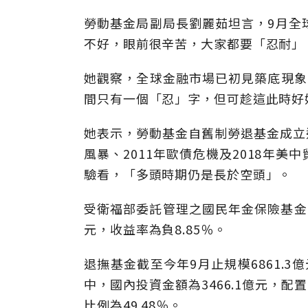
勞動基金局副局長劉麗茹坦言，9月全
不好，眼前很辛苦，大家都要「忍耐」
她觀察，全球金融市場已初見築底現象
間只有一個「忍」字，但可趁這此時好
她表示，勞動基金自舊制勞退基金成立迄
風暴、2011年歐債危機及2018年
驗看，「多頭時期仍是長於空頭」。
受衛福部委託管理之國民年金保險基金，
元，收益率為負8.85％。
退撫基金截至今年9月止規模6861.3億
中，國內投資金額為3466.1億元，配置
比例為49.48％。