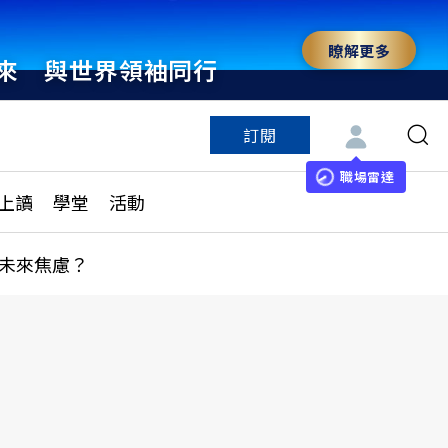
瞭解更多
來 與世界領袖同行
訂閱
特色頻道
訂閱
見線上讀
ESG遠見
職場雷達
上讀
學堂
活動
多訂閱方案
城市學
刊購買
健康遠見
未來焦慮？
子報訂閱
華人精英論壇
享知識包
領導影響力學院