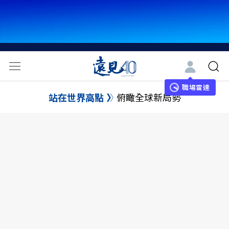
職場雷達
站在世界高點
俯瞰全球新局勢