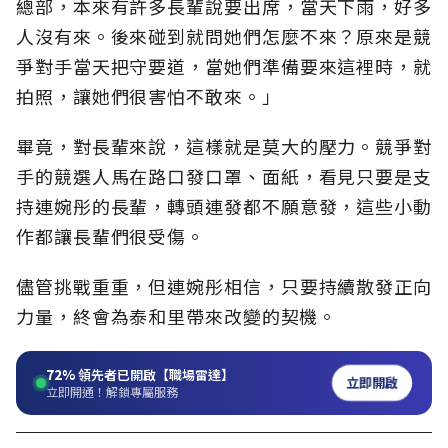
總部，本來有許多長輩說要出席，當天下雨，好多
人沒有來。後來碰到就問她們怎麼不來？原來是競
爭對手當天把守要道，當她們準備要來這裡時，就
拍照，讓她們很害怕不敢來。」
畢竟，對長輩來說，這樣就是莫大的壓力。競爭對
手的競選人馬在路口發口罩、面紙，看見只要是支
持連婉彤的長輩，轉頭連發都不願意發，這些小動
作都讓長輩們很受傷。
儘管挑戰重重，但連婉彤相信，只要持續散發正向
力量，終會為泰和里帶來改變的契機。
72%
領先者已開啟【職場雷達】
立即開啟
立即開通！解鎖專屬服務