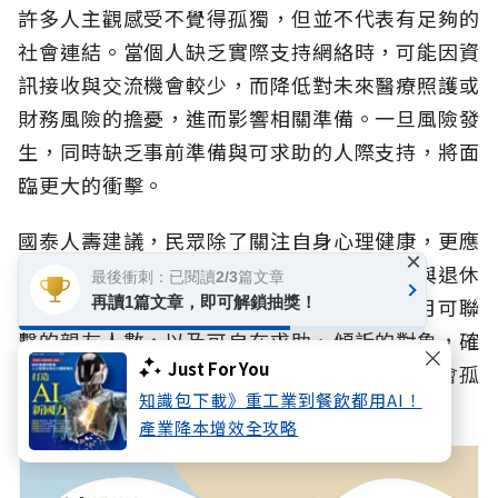
許多人主觀感受不覺得孤獨，但並不代表有足夠的
社會連結。當個人缺乏實際支持網絡時，可能因資
訊接收與交流機會較少，而降低對未來醫療照護或
財務風險的擔憂，進而影響相關準備。一旦風險發
生，同時缺乏事前準備與可求助的人際支持，將面
臨更大的衝擊。
國泰人壽建議，民眾除了關注自身心理健康，更應
×
將「檢視社會網絡」視為與健康檢查、財務與退休
最後衝刺：已閱讀2/3篇文章
規劃同等重要的準備任務。透過定期檢視每月可聯
再讀1篇文章，即可解鎖抽獎！
繫的親友人數，以及可自在求助、傾訴的對象，確
Just For You
保風險準備時能獲取足夠資訊、風險來臨時不會孤
知識包下載》重工業到餐飲都用AI！
立無援。
產業降本增效全攻略