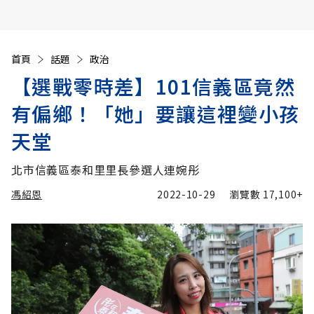
首頁
話題
政治
【選戰零時差】101信義區竟然
有偏鄉！「她」要讓這裡變小孩
天堂
北市信義區泰和里里長參選人連婉彤
馮紹恩
2022-10-29
瀏覽數
17,100+