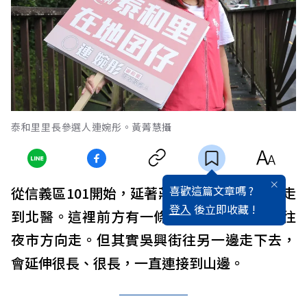
泰和里里長參選人連婉彤。黃菁慧攝
喜歡這篇文章嗎 ?
從信義區101開始，延著莊敬路走，很快就會走
登入
後立即收藏 !
到北醫。這裡前方有一條吳興街，許多人會往
夜市方向走。但其實吳興街往另一邊走下去，
會延伸很長、很長，一直連接到山邊。