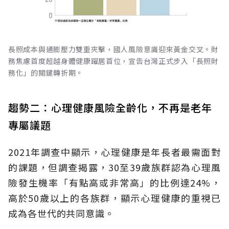
長照成本與通膨壓力雙重夾擊，國人風險意識迎來黃金交叉。財
務焦慮首度超越身體健康躍居首位，宣告台灣正式步入「長照財
務化」的關鍵轉折期。
趨勢二：心理健康風險全齡化，不再是老年
專屬議題
2021年調查中顯示，心理健康是年長者最需面對
的課題，但調查揭露，30至39歲族群認為心理風
險發生機率「有點高或非常高」的比例達24%，
高於50歲以上的各族群，顯示心理健康的重視已
成為各世代的共同意識。