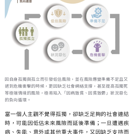
因自身孤獨與孤立而引發低估風險，並在風險應變準備不足且又
遇到危機衝擊的時候，更因缺乏社會網絡支撐，甚至提高孤獨死
等極端情境的風險，極易陷入「因病致貧、因貧致鬱」狀況惡化
的負向循環。
當一個人主觀不覺得孤獨，卻缺乏足夠的社會連結
時，可能因低估未來風險而延後準備；一旦遭遇疾
病、失能、意外或其他重大事件，又因缺乏支持而