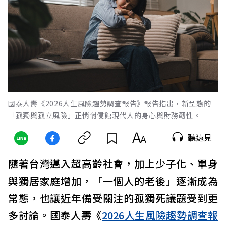
國泰人壽《2026人生風險趨勢調查報告》報告指出，新型態的
「孤獨與孤立風險」正悄悄侵蝕現代人的身心與財務韌性。
聽遠見
隨著台灣邁入超高齡社會，加上少子化、單身
與獨居家庭增加，「一個人的老後」逐漸成為
常態，也讓近年備受關注的孤獨死議題受到更
多討論。國泰人壽《
2026人生風險趨勢調查報