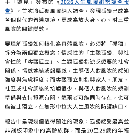
手「遠見」發布的《
2026人生風險趨勢調查報
告
》，首次將孤獨風險納入調查，發現孤獨已成為
各個世代的普遍處境，更成為放大身、心、財三重
風險的關鍵變數。
要理解孤獨如何轉化為具體風險，必須將「孤獨」
拆分為兩個獨立概念：情感性的「主觀孤獨」與社
會性的「客觀孤立」。主觀孤獨指缺乏想要的社會
關係、情感連結或歸屬感，主導個人對風險的感知
強度與焦慮程度；而客觀孤立則指與家人、朋友、
社區或社會網絡的接觸很少，與個人對風險的規劃
準備與支持資源有關，這兩者可能同時存在，也可
能彼此獨立，在無形中拉大人生風險的防護缺口。
報告中呈現幾個值得關注的現象：孤獨感受最高並
非刻板印象中的高齡族群，而是20至29歲的年輕