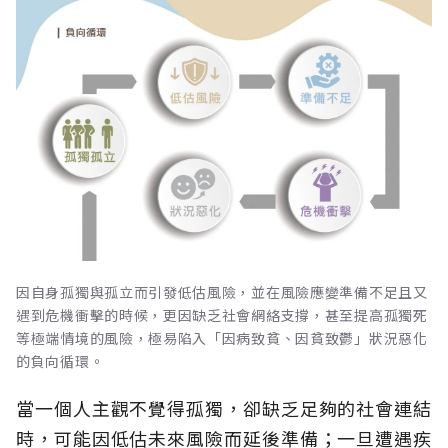
因自身孤獨與孤立而引發低估風險，並在風險應變準備不足且又
遇到危機衝擊的時候，更因缺乏社會網絡支撐，甚至提高孤獨死
等極端情境的風險，極易陷入「因病致貧、因貧致鬱」狀況惡化
的負向循環。
當一個人主觀不覺得孤獨，卻缺乏足夠的社會連結
時，可能因低估未來風險而延後準備；一旦遭遇疾