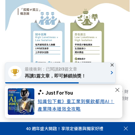
×
最後衝刺：已閱讀2/3篇文章
再讀1篇文章，即可解鎖抽獎！
長照成本與通膨壓力雙重夾擊，國人風險意識迎來黃金交叉。財
Just For You
務焦慮首度超越身體健康躍居首位，宣告台灣正式步入「長照財
知識包下載》重工業到餐飲都用AI！
務化」的關鍵轉折期。
產業降本增效全攻略
行動二：提前整合身心財與社會網絡，打造
40 週年盛大開啟！享限定優惠與獨家好禮