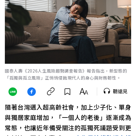
國泰人壽《2026人生風險趨勢調查報告》報告指出，新型態的
「孤獨與孤立風險」正悄悄侵蝕現代人的身心與財務韌性。
聽遠見
隨著台灣邁入超高齡社會，加上少子化、單身
與獨居家庭增加，「一個人的老後」逐漸成為
常態，也讓近年備受關注的孤獨死議題受到更