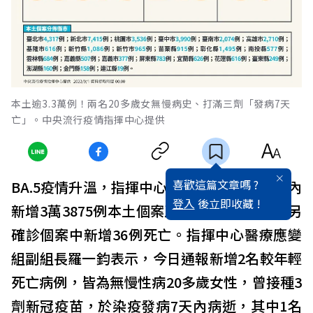
本土逾3.3萬例！兩名20多歲女無慢病史、打滿三劑「發病7天
亡」。中央流行疫情指揮中心提供
喜歡這篇文章嗎 ?
BA.5疫情升溫，指揮中心今（1）日公布，國內
登入
後立即收藏 !
新增3萬3875例本土個案及243例境外移入，另
確診個案中新增36例死亡。指揮中心醫療應變
組副組長羅一鈞表示，今日通報新增2名較年輕
死亡病例，皆為無慢性病20多歲女性，曾接種3
劑新冠疫苗，於染疫發病7天內病逝，其中1名