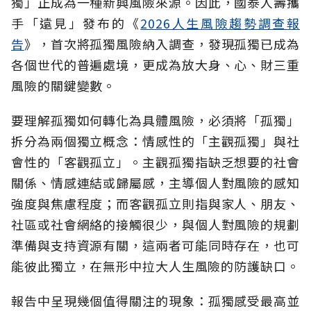
獨」正成為一種新興風險來源。因此，國泰人壽攜
手「遠見」發布的《
2026人生風險趨勢調查報
告
》，首次將孤獨風險納入調查，發現孤獨已成為
各個世代的普遍處境，更成為放大身、心、財三重
風險的關鍵變數。
要理解孤獨如何轉化為具體風險，必須將「孤獨」
拆分為兩個獨立概念：情感性的「主觀孤獨」與社
會性的「客觀孤立」。主觀孤獨指缺乏想要的社會
關係、情感連結或歸屬感，主導個人對風險的感知
強度與焦慮程度；而客觀孤立則指與家人、朋友、
社區或社會網絡的接觸很少，與個人對風險的規劃
準備與支持資源有關，這兩者可能同時存在，也可
能彼此獨立，在無形中拉大人生風險的防護缺口。
報告中呈現幾個值得關注的現象：孤獨感受最高並