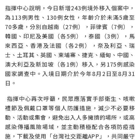
指揮中心說明，今日新增243例境外移入個案中，
為113例男性、130例女性，年齡介於未滿5歲至
70多歲，分別自越南（27例），菲律賓（7例），
韓國、印尼及美國（各5例），泰國（3例），馬
來西亞、香港及法國（各2例），奈及利亞、瑞
士、土耳其、英國、柬埔寨、捷克、緬甸、中國、
澳大利亞及新加坡（各1例）移入，另175例感染
國家調查中。入境日期介於今年8月2日至8月31
日。
指揮中心再次呼籲，民眾應落實手部衛生、咳嗽
禮節及佩戴口罩等個人防護措施，減少不必要移
動、活動或集會，避免出入人多擁擠的場所，或高
感染傳播風險場域，並主動積極配合各項防疫措
施，下載及使用「台灣社交距離APP」，共同嚴守