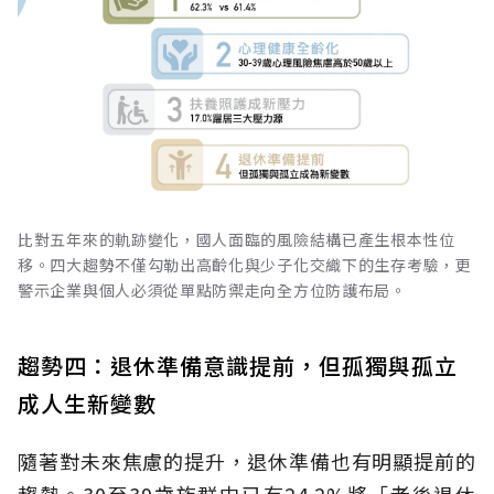
比對五年來的軌跡變化，國人面臨的風險結構已產生根本性位
移。四大趨勢不僅勾勒出高齡化與少子化交織下的生存考驗，更
警示企業與個人必須從單點防禦走向全方位防護布局。
趨勢四：退休準備意識提前，但孤獨與孤立
成人生新變數
隨著對未來焦慮的提升，退休準備也有明顯提前的
趨勢。30至39歲族群中已有24.2%將「老後退休