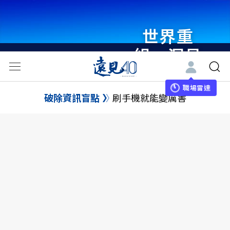
世界重
組・洞見
未來 與
世界領袖
職場雷達
破除資訊盲點
刷手機就能變厲害
同行