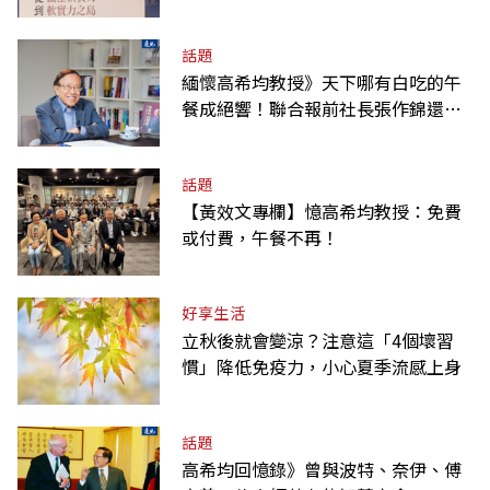
爭氣
話題
緬懷高希均教授》天下哪有白吃的午
餐成絕響！聯合報前社長張作錦還原
「經典名言」由來
話題
【黃效文專欄】憶高希均教授：免費
或付費，午餐不再！
好享生活
立秋後就會變涼？注意這「4個壞習
慣」降低免疫力，小心夏季流感上身
話題
高希均回憶錄》曾與波特、奈伊、傅