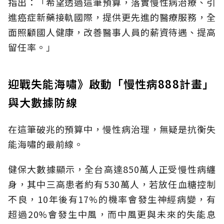
指出：「希望透過這筆預算，落實慢性病治療、引
進癌症新藥接軌國際，提供更先進的醫療服務，全
面照顧國人健康，改善醫事人員的薪資待遇、提高
留任率。」
迎戰失能海嘯》啟動「慢性病888計畫」
與大數據防線
在這筆破兆的預算中，慢性病治理，無疑是抗衡失
能海嘯的最前線。
健保大數據顯示，全台高達850萬人正受慢性病纏
身，其中三高患者約有530萬人，若放任血糖控制
不良，10年後有17%的機率會發生神經病變，有
超過20%會發生中風，而中風更與未來的失能息