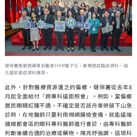
健保署推動癌藥事前審查FHIR電子化，累積癌症臨床資料，強
化國家癌症資料應用。
此外，針對醫療資源匱乏的偏鄉，健保署從去年8
月起全面給付「跨專科遠距照會」。例如，當偏鄉
居民眼睛紅腫不適，不確定是否該舟車勞頓下山急
診時，在地醫師只要利用視網膜檢查儀，就能遠端
連線都會區的眼科專科醫師進行會診，由專科醫師
判斷後續合適的治療或藥物。陳亮妤強調，這項科