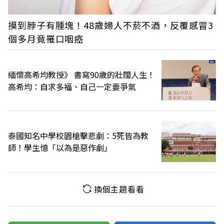
摸到脖子有腫塊！48歲婦人不菸不酒，反覆感冒3
個多月竟罹口咽癌
緬懷高希均教授》 書寫90歲的壯闊人生！
高希均：自求多福、自己一定要爭氣
泰國知名中學校園槍擊悲劇：5死皆為教
師！學生憶「以為是惡作劇」
換個主題看看