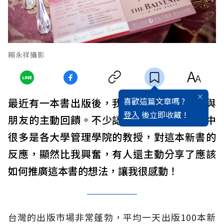
賴永祥攝影
喜歡這篇文章嗎 ?
最近有一本書出版後，我意外得到很多師長與
登入
後立即收藏 !
朋友的主動回饋。不少認識多年的朋友、其中
很多是各大學管理學院的教授，對這本新書的
反應，顯然比我興奮，有人還主動分享了應該
如何推廣這本書的想法，讓我很感動！
台灣的出版市場非常蓬勃，平均一天出版100本新