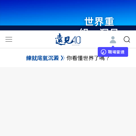
世界重
組・洞見
未來 與
世界領袖
職場雷達
練就底氣沉澱
你看懂世界了嗎？
同行