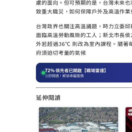
慮的面向。但可預期的是，台灣未來也
致重大職災，如何保障戶外及高溫作業
台灣政界也關注高溫議題，時力立委邱
面臨高溫勞動風險的工人；新北市長侯
外若超過36℃ 則改為室內課程。隨
府須迫切考量的氣候
72%
領先者已開啟【職場雷達】
立即開通！解鎖專屬服務
延伸閱讀