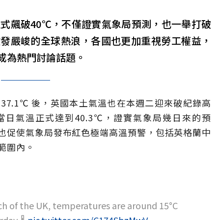
正式飆破40℃，不僅證實氣象局預測，也一舉打破
愈發嚴峻的全球熱浪，各國也更加重視勞工權益，
成為熱門討論話題。
7.1℃ 後，英國本土氣溫也在本週二迎來破紀錄高
y）當日氣溫正式達到40.3℃，證實氣象局幾日來的預
也促使氣象局發布紅色極端高溫預警，包括英格蘭中
範圍內。
uch of the UK, temperatures are around 15°C