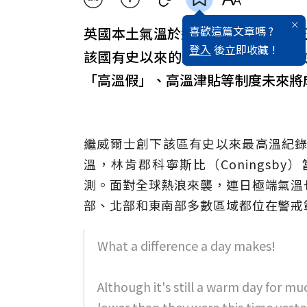
喜歡這篇文章嗎 ?
英國本土氣溫於週二（19日）下午
登入
後立即收藏 !
該國有史以來的最高溫紀錄。針對
「高溫假」、高溫津貼等制度未來將
繼威爾士創下該區有史以來最高溫紀錄3
溫，林肯郡科寧斯比（Coningsb
測。面對全球熱浪來襲，連日極端氣溫
部、北部和東南部多數區域都位在警戒
What a difference a day makes!
Although it's still a warm day for m