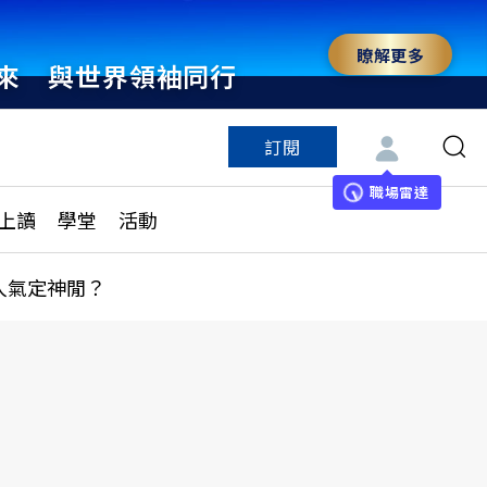
瞭解更多
來 與世界領袖同行
訂閱
特色頻道
訂閱
見線上讀
ESG遠見
職場雷達
上讀
學堂
活動
多訂閱方案
城市學
刊購買
健康遠見
人氣定神閒？
子報訂閱
華人精英論壇
享知識包
領導影響力學院