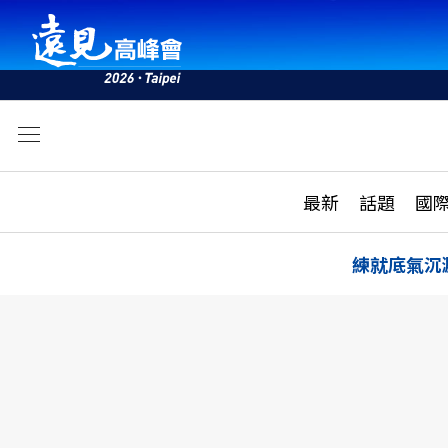
文
最新
最新
話題
國
雜誌目錄
活動
話題
AI
練就底氣沉
學堂
專題報導
科技
教育
遠見ON AIR
影音
合作