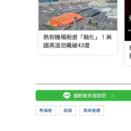
熱到機場跑道「融化」！英
國高溫恐飆破43度
加好友
掌握趨勢
熱傷害
英國
氣候變遷