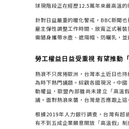
球現階段正在經歷12.5萬年來最高溫
針對日益嚴重的暖化警戒，BBC新聞
雇主彈性調整工作時間、放寬正式著裝
需隨身攜帶水壺、遮陽帽、防曬乳，並
勞工權益日益受重視 有望推動
熱浪不只席捲歐洲，台灣本土近日也持
為時下熱門議題。綜觀各國現況，中國
動權益，歐盟內部雖尚未建立「高溫
議。面對熱浪來襲，台灣是否應跟上這
根據2019年人力銀行調查，台灣有
有不到五成企業願意開放「高溫假」制