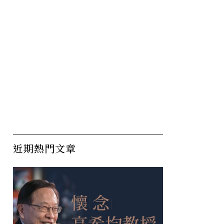
浪襲歐洲
氣候變遷掀全球熱浪，「熱
2
生逾20
死人」恐成新常態？
足
賽
制
次
近期熱門文章