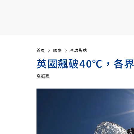
【遠見40週年慶】訂《遠見》贈實用家電3選1+暢銷好
首頁
國際
全球焦點
英國飆破40℃，各
高振嘉
加入追蹤
高振嘉