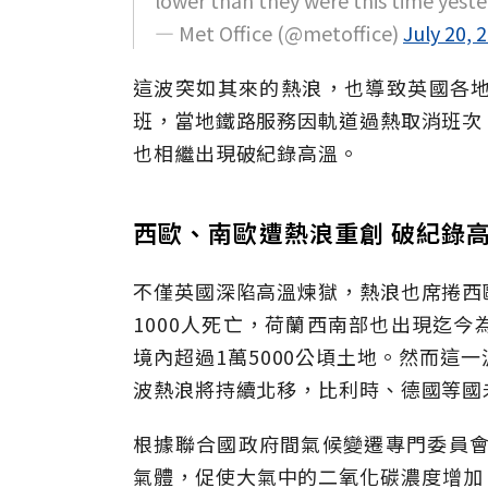
lower than they were this time yester
— Met Office (@metoffice)
July 20, 
這波突如其來的熱浪，也導致英國各
班，當地鐵路服務因軌道過熱取消班次
也相繼出現破紀錄高溫。
西歐、南歐遭熱浪重創 破紀錄
不僅英國深陷高溫煉獄，熱浪也席捲西
1000人死亡，荷蘭西南部也出現迄今
境內超過1萬5000公頃土地。然而這
波熱浪將持續北移，比利時、德國等國
根據聯合國政府間氣候變遷專門委員會
氣體，促使大氣中的二氧化碳濃度增加，