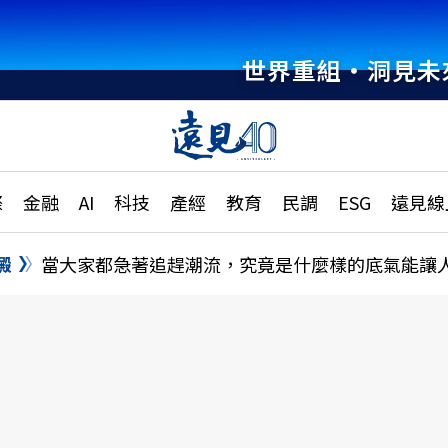
世界重組・洞見未
章
特輯
文章
大學升學、職涯攻略
遠
際
金融
AI
科技
產經
教育
民調
ESG
遠見線
國際
更
縣市施政調查全解析
金融
單
民調
澱
當大家都急著追趕潮流，究竟是什麼樣的底氣能讓
產經
電
好享生活
獨
專欄