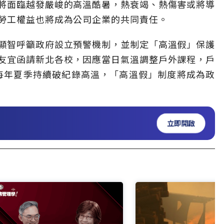
將面臨越發嚴峻的高溫酷暑，熱衰竭、熱傷害或將導
勞工權益也將成為公司企業的共同責任。
顯智呼籲政府設立預警機制，並制定「高溫假」保護
友宜函請新北各校，因應當日氣溫調整戶外課程，戶
著每年夏季持續破紀錄高溫，「高溫假」制度將成為政
立即開啟