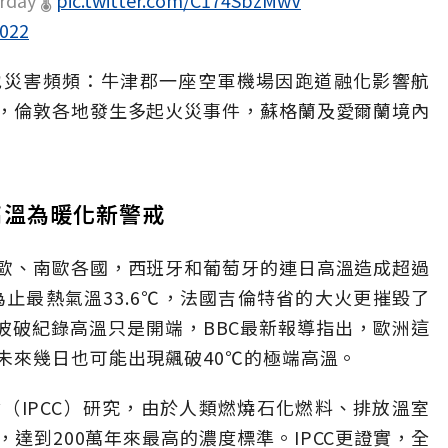
day 🌡️
pic.twitter.com/C174SbzMwV
2022
地災害頻頻：牛津郡一座空軍機場因跑道融化影響航
，倫敦各地發生多起火災事件，蘇格蘭及愛爾蘭境內
高溫為暖化新警戒
歐、南歐各國，西班牙和葡萄牙的連日高溫造成超過
為止最熱氣溫33.6℃，法國吉倫特省的大火更摧毀了
一波破紀錄高溫只是開端，BBC最新報導指出，歐洲這
未來幾日也可能出現飆破40℃的極端高溫。
（IPCC）研究，由於人類燃燒石化燃料、排放溫室
達到200萬年來最高的濃度標準。IPCC更證實，全