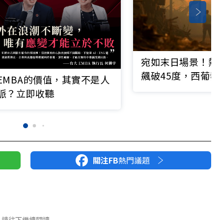
宛如末日場景！熱
飆破45度，西葡發
EMBA的價值，其實不是人
起火災
脈？立即收聽
關注FB
熱門議題
請往下繼續閱讀