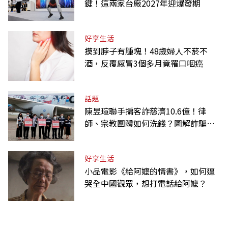
鍵！這兩家台廠2027年迎爆發期
好享生活
摸到脖子有腫塊！48歲婦人不菸不
酒，反覆感冒3個多月竟罹口咽癌
話題
陳昱瑄聯手掮客詐慈濟10.6億！律
師、宗教團體如何洗錢？圖解詐騙關
係網
好享生活
小品電影《給阿嬤的情書》，如何逼
哭全中國觀眾，想打電話給阿嬤？