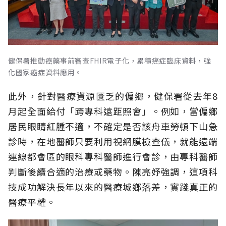
健保署推動癌藥事前審查FHIR電子化，累積癌症臨床資料，強
化國家癌症資料應用。
此外，針對醫療資源匱乏的偏鄉，健保署從去年8
月起全面給付「跨專科遠距照會」。例如，當偏鄉
居民眼睛紅腫不適，不確定是否該舟車勞頓下山急
診時，在地醫師只要利用視網膜檢查儀，就能遠端
連線都會區的眼科專科醫師進行會診，由專科醫師
判斷後續合適的治療或藥物。陳亮妤強調，這項科
技成功解決長年以來的醫療城鄉落差，實踐真正的
醫療平權。