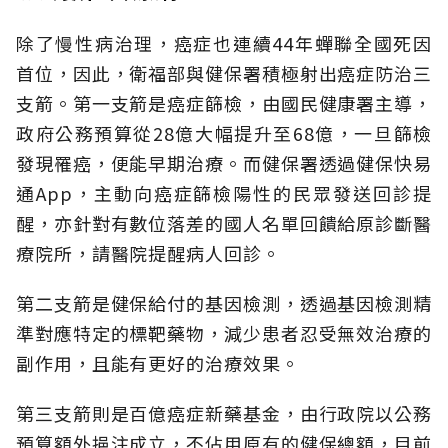
除了慢性病治理，癌症也連續44年蟬聯全國死因
首位，因此，衛福部與健保署積極射出癌症防治三
支箭。第一支箭是癌症篩檢，由國民健康署主導，
政府公務預算從28億大幅提升至68億，一旦篩檢
發現罹癌，便能早期治療。而健保署透過健保快易
通App，主動向癌症篩檢陽性的民眾發送回診提
醒，亦針對有數位落差的國人名單回饋給原診斷醫
療院所，請醫院提醒病人回診。
第二支箭是健保給付的基因檢測，透過基因檢測精
準對應特定的標靶藥物，減少患者忍受無效治療的
副作用，且能有更好的治療效果。
第三支箭則是百億癌症新藥基金，由行政院以公務
預算額外挹注成立，不佔用原有的健保總額，目前