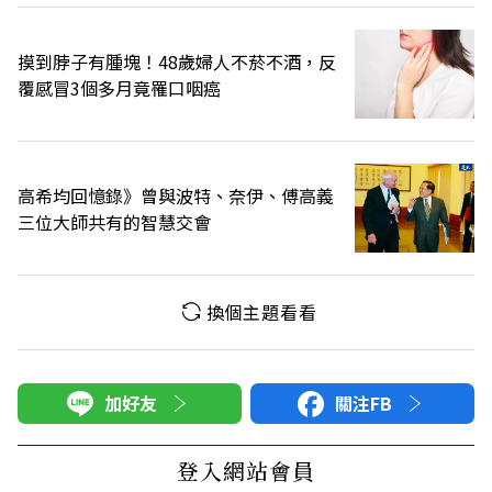
摸到脖子有腫塊！48歲婦人不菸不酒，反
覆感冒3個多月竟罹口咽癌
高希均回憶錄》曾與波特、奈伊、傅高義
三位大師共有的智慧交會
換個主題看看
加好友
關注FB
登入網站會員