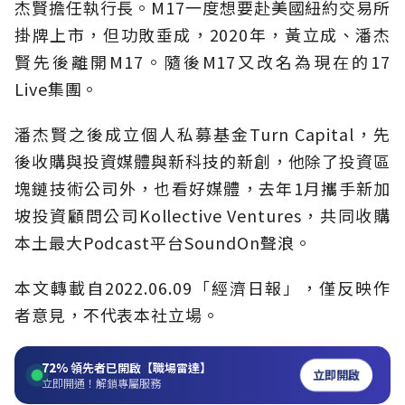
杰賢擔任執行長。M17一度想要赴美國紐約交易所
掛牌上市，但功敗垂成，2020年，黃立成、潘杰
賢先後離開M17。隨後M17又改名為現在的17
Live集團。
潘杰賢之後成立個人私募基金Turn Capital，先
後收購與投資媒體與新科技的新創，他除了投資區
塊鏈技術公司外，也看好媒體，去年1月攜手新加
坡投資顧問公司Kollective Ventures，共同收購
本土最大Podcast平台SoundOn聲浪。
本文轉載自2022.0
6
.09
「經濟日報」
，僅反映作
者意見，不代表本社立場。
72%
領先者已開啟【職場雷達】
立即開啟
立即開通！解鎖專屬服務