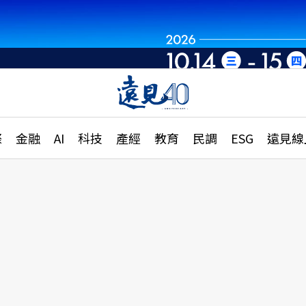
世界重組・洞見未
章
特輯
文章
大學升學、職涯攻略
遠
際
金融
AI
科技
產經
教育
民調
ESG
遠見線
國際
更
縣市施政調查全解析
金融
單
民調
產經
電
好享生活
獨
專欄