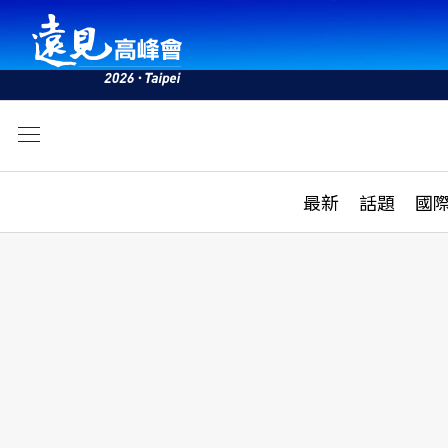
文
最新
最新
話題
國
雜誌目錄
活動
話題
AI
學堂
專題報導
科技
教育
遠見ON AIR
影音
合作