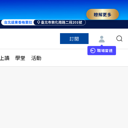
瞭解更多
來 與世界領袖同行
訂閱
特色頻道
訂閱
見線上讀
ESG遠見
職場雷達
上讀
學堂
活動
多訂閱方案
城市學
刊購買
健康遠見
子報訂閱
華人精英論壇
享知識包
領導影響力學院