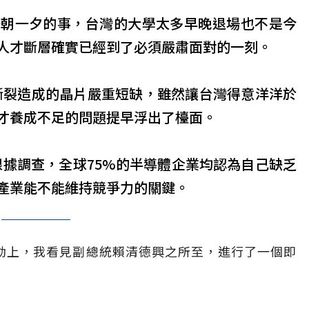
一朝一夕的事，台灣的大學太多早晚退場也不是今
人才斷層確實已經到了必須嚴肅面對的一刻。
應鏈斷裂造成的晶片嚴重短缺，雖然讓台灣得意洋洋於
才養成不足的問題提早浮出了檯面。
根據調查，全球75%的半導體企業均認為自己缺乏
產業能不能維持競爭力的關鍵。
動上，我看見副總統賴清德興之所至，進行了一個即