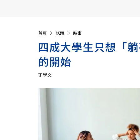
【遠見40週年慶】訂《遠見》贈實用家電3選1+暢銷好
首頁
話題
時事
四成大學生只想「躺
的開始
丁學文
加入追蹤
丁學文