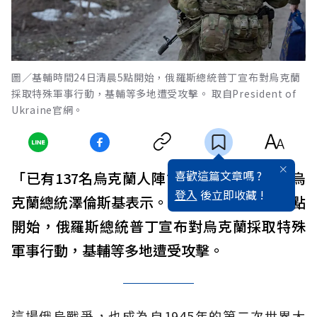
圖／基輔時間24日清晨5點開始，俄羅斯總統普丁宣布對烏克蘭
採取特殊軍事行動，基輔等多地遭受攻擊。 取自President of
Ukraine官網。
喜歡這篇文章嗎 ?
「已有137名烏克蘭人陣亡、316人受傷，」烏
登入
後立即收藏 !
克蘭總統澤倫斯基表示。基輔時間24日清晨5點
開始，俄羅斯總統普丁宣布對烏克蘭採取特殊
軍事行動，基輔等多地遭受攻擊。
這場俄烏戰爭，也成為自1945年的第二次世界大