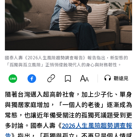
國泰人壽《2026人生風險趨勢調查報告》報告指出，新型態的
「孤獨與孤立風險」正悄悄侵蝕現代人的身心與財務韌性。
聽遠見
隨著台灣邁入超高齡社會，加上少子化、單身
與獨居家庭增加，「一個人的老後」逐漸成為
常態，也讓近年備受關注的孤獨死議題受到更
多討論。國泰人壽《
2026人生風險趨勢調查報
告
》指出，「孤獨與孤立」不再只是個人情感