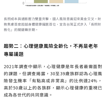
長照成本與通膨壓力雙重夾擊，國人風險意識迎來黃金交叉。財
務焦慮首度超越身體健康躍居首位，宣告台灣正式步入「長照財
務化」的關鍵轉折期。
趨勢二：心理健康風險全齡化，不再是老年
專屬議題
2021年調查中顯示，心理健康是年長者最需面對
的課題，但調查揭露，30至39歲族群認為心理風
險發生機率「有點高或非常高」的比例達24%，
高於50歲以上的各族群，顯示心理健康的重視已
成為各世代的共同意識。