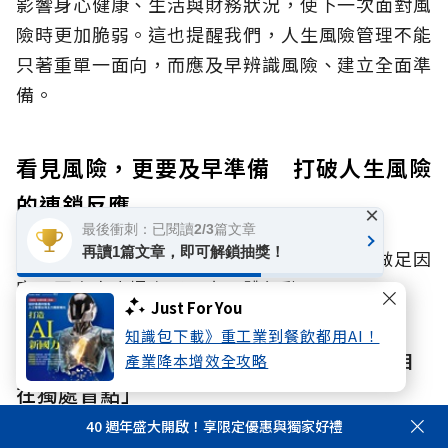
影響身心健康、生活與財務狀況，使下一次面對風
險時更加脆弱。這也提醒我們，人生風險管理不能
只著重單一面向，而應及早辨識風險、建立全面準
備。
看見風險，更要及早準備 打破人生風險
的連鎖反應
×
最後衝刺：已閱讀2/3篇文章
再讀1篇文章，即可解鎖抽獎！
面對身心財與孤獨、孤立風險，我們該如何做足因
應？國泰人壽提出了兩大具體行動：
Just For You
知識包下載》重工業到餐飲都用AI！
行動一：重新檢視社會連結網絡，正視「自
產業降本增效全攻略
在獨處盲點」
40 週年盛大開啟！享限定優惠與獨家好禮
許多人主觀感受不覺得孤獨，但並不代表有足夠的