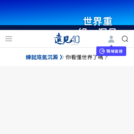
世界重
組・洞見
未來 與
世界領袖
職場雷達
練就底氣沉澱
你看懂世界了嗎？
同行