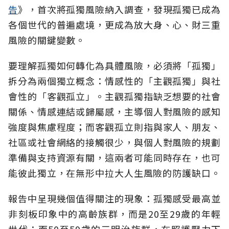
告
》，首次將孤獨風險納入調查，發現孤獨已成為
各個世代的普遍處境，更成為放大身、心、財三重
風險的關鍵變數。
要理解孤獨如何轉化為具體風險，必須將「孤獨」
拆分為兩個獨立概念：情感性的「主觀孤獨」與社
會性的「客觀孤立」。主觀孤獨指缺乏想要的社會
關係、情感連結或歸屬感，主導個人對風險的感知
強度與焦慮程度；而客觀孤立則指與家人、朋友、
社區或社會網絡的接觸很少，與個人對風險的規劃
準備與支持資源有關，這兩者可能同時存在，也可
能彼此獨立，在無形中拉大人生風險的防護缺口。
報告中呈現幾個值得關注的現象：孤獨感受最高並
非刻板印象中的高齡族群，而是20至29歲的年輕
世代；而50至59歲的三明治族群，在照護壓力下