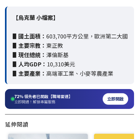
【烏克蘭 小檔案】
▋國土面積：
603,700平方公里，歐洲第二大國
▋主要宗教：
東正教
▋現任總統：
澤倫斯基
▋人均GDP：
10,310美元
▋主要產業：
高端軍工業、小麥等農產業
72%
領先者已開啟【職場雷達】
立即開啟
立即開通！解鎖專屬服務
延伸閱讀