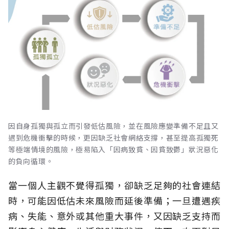
因自身孤獨與孤立而引發低估風險，並在風險應變準備不足且又
遇到危機衝擊的時候，更因缺乏社會網絡支撐，甚至提高孤獨死
等極端情境的風險，極易陷入「因病致貧、因貧致鬱」狀況惡化
的負向循環。
當一個人主觀不覺得孤獨，卻缺乏足夠的社會連結
時，可能因低估未來風險而延後準備；一旦遭遇疾
病、失能、意外或其他重大事件，又因缺乏支持而