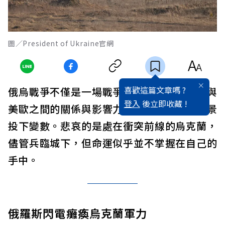
圖／President of Ukraine官網
喜歡這篇文章嗎 ?
俄烏戰爭不僅是一場戰爭，它將重塑俄羅斯與
登入
後立即收藏 !
美歐之間的關係與影響力，也為全球經濟前景
投下變數。悲哀的是處在衝突前線的烏克蘭，
儘管兵臨城下，但命運似乎並不掌握在自己的
手中。
俄羅斯閃電癱瘓烏克蘭軍力