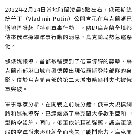
2022年2月24日當地時間淩晨5點左右，俄羅斯總
統普丁（Vladimir Putin）公開宣示在烏克蘭頓巴
斯地區發起「特別軍事行動」，隨即烏克蘭全境都
傳來俄軍採取軍事行動的消息，烏克蘭局勢急遽惡
化。
據俄媒報導，首都基輔遭到了俄軍導彈的襲擊，烏
克蘭南部港口城市奧德薩出現俄羅斯登陸部隊的身
影。位於烏克蘭東部的第二大城市哈爾科夫也被俄
軍突破。
軍事專家分析，在開戰之前幾分鐘，俄軍大規模網
路和巡航導彈，已經癱瘓了烏克蘭大多數重型和中
型防空設施，同時，俄軍依託精確彈藥，讓烏軍脆
弱的空軍尚未起飛就全面喪失了戰鬥能力。烏克蘭