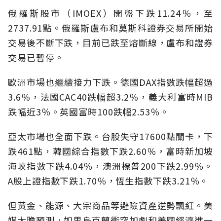
俄羅斯股市（IMOEX）開盤下跌11.24％，至
2737.91點。俄羅斯盧布和莫斯科證券交易所開始
交易後不斷下跌，目前已跌至熔斷線，盧布和證券
交易已暫停。
歐洲市場也繼續接力下跌。德國DAX指數跌幅超過
3.6％，法國CAC40跌幅超3.2％，義大利富時MIB
跌幅近3％。英國富時100跌幅2.53％。
亞太市場也全面下跌。台股失守17600點關卡，下
跌461點，韓國綜合指數下跌2.60％，富時新加坡
海峽指數下跌4.04％，澳洲標普200下跌2.99％。
A股上證指數下跌1.70％，恆生指數下跌3.21％。
但黃金、能源、大宗商品等避險資產逆勢飄紅。美
媒大膽預測，如果烏克蘭衝突加劇和美國經濟進一