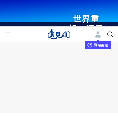
世界重
組・洞見
未來 與
世界領袖
職場雷達
同行