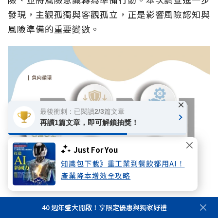
發現，主觀孤獨與客觀孤立，正是影響風險認知與
風險準備的重要變數。
×
最後衝刺：已閱讀2/3篇文章
再讀1篇文章，即可解鎖抽獎！
Just For You
知識包下載》重工業到餐飲都用AI！
產業降本增效全攻略
因自身孤獨與孤立而引發低估風險，並在風險應變準備不足且又
40 週年盛大開啟！享限定優惠與獨家好禮
遇到危機衝擊的時候，更因缺乏社會網絡支撐，甚至提高孤獨死