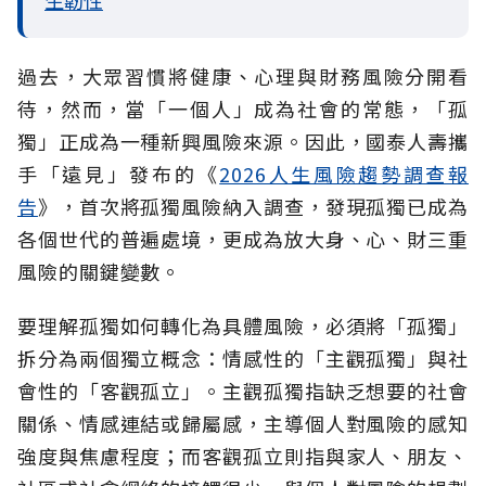
生韌性
過去，大眾習慣將健康、心理與財務風險分開看
待，然而，當「一個人」成為社會的常態，「孤
獨」正成為一種新興風險來源。因此，國泰人壽攜
手「遠見」發布的《
2026人生風險趨勢調查報
告
》，首次將孤獨風險納入調查，發現孤獨已成為
各個世代的普遍處境，更成為放大身、心、財三重
風險的關鍵變數。
要理解孤獨如何轉化為具體風險，必須將「孤獨」
拆分為兩個獨立概念：情感性的「主觀孤獨」與社
會性的「客觀孤立」。主觀孤獨指缺乏想要的社會
關係、情感連結或歸屬感，主導個人對風險的感知
強度與焦慮程度；而客觀孤立則指與家人、朋友、