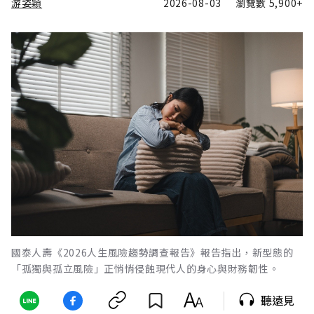
游姿穎
2026-08-03
瀏覽數
5,900+
國泰人壽《2026人生風險趨勢調查報告》報告指出，新型態的
「孤獨與孤立風險」正悄悄侵蝕現代人的身心與財務韌性。
聽遠見