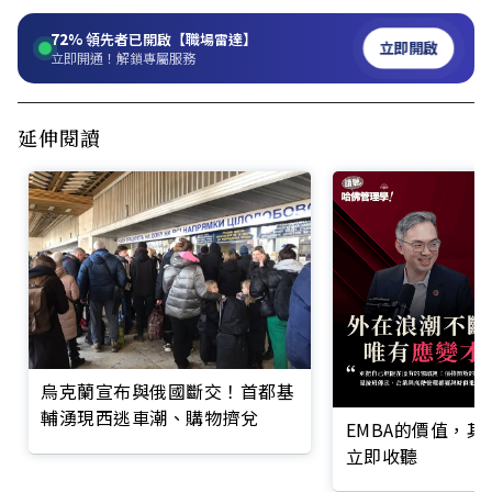
72%
領先者已開啟【職場雷達】
立即開啟
立即開通！解鎖專屬服務
延伸閱讀
烏克蘭宣布與俄國斷交！首都基
輔湧現西逃車潮、購物擠兌
EMBA的價值，
立即收聽