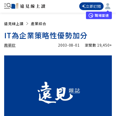
立即訂閱
職場雷達
遠見線上讀
產業綜合
IT為企業策略性優勢加分
周華欣
2003-08-01
瀏覽數
19,450+
加入追蹤
周華欣