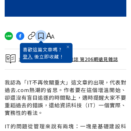
喜歡這篇文章嗎 ?
登入
後立即收藏 !
本文出自 2003 / 8月號雜誌 第206期遠見雜誌
我認為「IT不再攸關重大」這文章的出現，代表對
過去.com熱潮的省思。作者要在這個增溫開始、
卻還沒有盲目追逐的時間點上，適時提醒大家不要
重蹈過去的錯誤，還給資訊科技（IT）一個實際、
實務性的看法。
IT的問題從管理來說有兩塊：一塊是基礎建設科