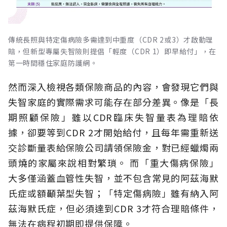
傳統長照與特定傷病險多需達到中重度（CDR 2或3）才啟動理
賠，但新型專屬失智險則提倡「輕度（CDR 1）即早給付」，在
第一時間穩住家庭防護網。
然而深入檢視各類保險商品的內容，會發現它們與
失智家庭的實際需求可能存在部分差異。像是「長
期照顧保險」雖以CDR臨床失智量表為理賠依
據，卻要等到CDR 2才開始給付，且每年需重新送
交診斷量表給保險公司請領保險金，對已經蠟燭兩
頭燒的家屬來說相對繁瑣。
而「重大傷病保險」
大多僅涵蓋血管性失智，並不包含常見的阿茲海默
氏症或額顳葉型失智；「特定傷病險」雖有納入阿
茲海默氏症，但必須達到CDR 3才符合理賠條件，
無法在病程初期即提供保障。