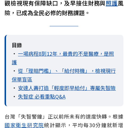
觀檢視現有保障缺口，及早接住財務與
照護
風
險，已成為全民必修的財務課題。
目錄
•
一場病程8到12年，最貴的不是醫療，是照
護
•
從「理賠門檻」、「給付時機」，檢視現行
保單盲區
•
安達人壽打造「輕度即早給付」專屬失智險
•
失智症 必看重點Q&A
台灣「失智警鐘」正以前所未有的速度快轉。根據
國家衛生研究院
統計顯示，平均每30分鐘就新增