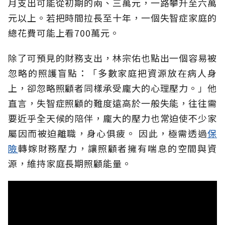
月支出可能從初期的兩、三萬元，一路攀升至六萬
元以上。若把時間拉長至十年，一個失智症家庭的
總花費可能上看700萬元。
除了可預見的財務支出，林宗佑也點出一個容易被
忽略的照護盲點：「多數家庭把資源放在病人身
上，卻忽略照顧者同樣承受龐大的心理壓力。」他
直言，失智症照顧的難度遠高於一般失能，往往需
要近乎全天候的陪伴，龐大的壓力也常迫使不少家
屬因而被迫離職，身心俱疲。
因此，極需透過
保
險
轉嫁財務壓力，讓照顧者擁有喘息的空間與資
源，維持家庭長期照顧能量。