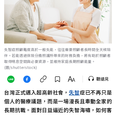
失智症照顧難度高於一般失能，往往需要照顧者長時間全天候陪
伴。若能透過保險分擔照護所帶來的財務負擔，將有助於照顧者
取得喘息空間與必要資源，並維持家庭長期照顧能量。
(圖/shutterstock)
聽遠見
台灣正式邁入超高齡社會，
失智
症已不再只是
個人的醫療議題，而是一場漫長且牽動全家的
長期抗戰。面對日益逼近的失智海嘯，如何客