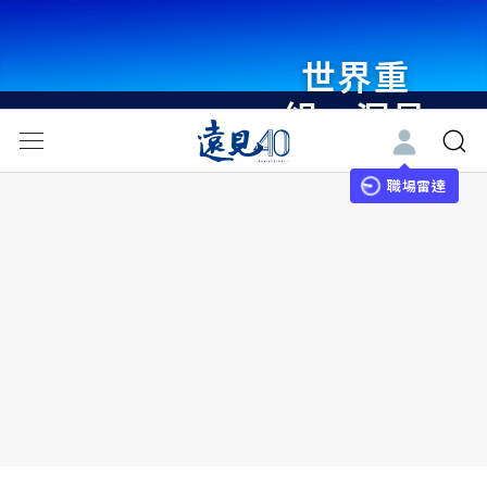
世界重
組・洞見
未來 與
世界領袖
職場雷達
同行