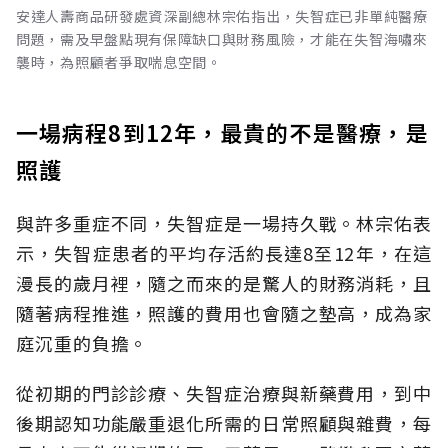
安達人壽商品研發處資深副總林宗佑指出，失智症已非單純醫療
問題，需及早盤點現有保障缺口與財務風險，才能在失智海嘯來
襲時，為照顧者爭取喘息空間。
一場病程8到12年，最貴的不是醫療，是
照護
與許多重症不同，失智症是一場持久戰。林宗佑表
示，失智症患者的平均存活約長達8至12年，在這
漫長的歲月裡，隨之而來的是驚人的財務消耗，且
隨著病程推進，照護的費用也會隨之墊高，成為家
庭沉重的負擔。
從初期的門診診療、失智症治療與新藥費用，到中
後期認知功能嚴重退化所需的日常照顧與雜費，每