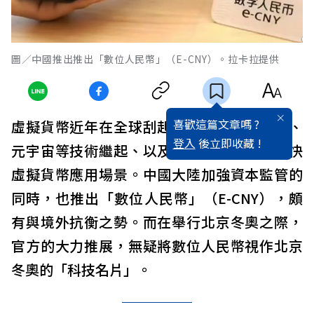
圖／中國推出推出「數位人民幣」（E-CNY）。拉卡拉提供
喜歡這篇文章嗎 ?
虛擬貨幣近年在全球刮起旋風，加上區塊鏈、
登入
後立即收藏 !
元宇宙等技術繼起、以及疫情等因素，更加快
虛擬貨幣應用場景。中國大陸加強資本監管的
同時，也推出「數位人民幣」（E-CNY），頗
有與境外抗衡之勢。而在舉行北京冬奧之際，
官方的大力推展，無疑將數位人民幣視作北京
冬奧的「科技名片」。