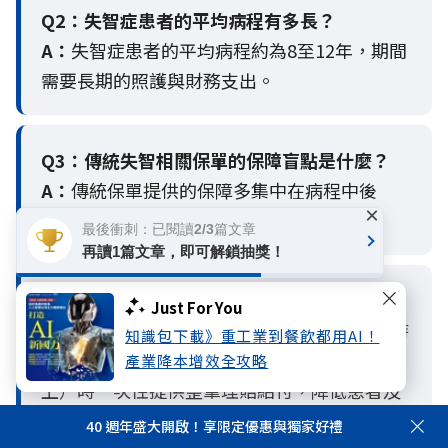
Q2：
失智症患者的平均病程有多長？
A：
失智症患者的平均病程約為8至12年，期間
需要長期的照護與財務支出。
Q3：
傳統失智相關保單的保障盲點是什麼？
A：
傳統保單提供的保障多集中在病程中後
×
期，病程初期提供的保障較為不足。
最後衝刺：已閱讀2/3篇文章
再讀1篇文章，即可解鎖抽獎！
Q4：
安達人壽失智保障的特色是什麼？
Just For You
A：
安達人壽失智保障在輕度失智（CDR 1）時
知識包下載》重工業到餐飲都用AI！
即提供部分保障，並在中重度失智（CDR 2以
產業降本增效全攻略
上）時一次性提供整筆理賠給付，降低患者及
其家庭財務壓力。
40 週年盛大開啟！享限定優惠與獨家好禮