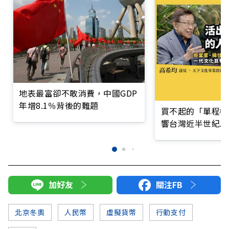
地表最富卻不敢消費，中國GDP
年增8.1％背後的難題
買不起的「單程機
響台灣近半世紀思
加好友
關注FB
北京冬奧
人民幣
虛擬貨幣
行動支付