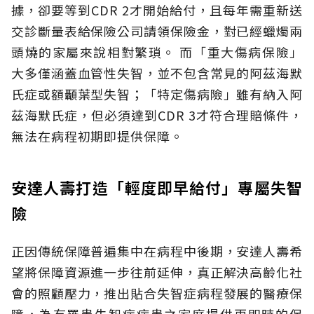
據，卻要等到CDR 2才開始給付，且每年需重新送
交診斷量表給保險公司請領保險金，對已經蠟燭兩
頭燒的家屬來說相對繁瑣。
而「重大傷病保險」
大多僅涵蓋血管性失智，並不包含常見的阿茲海默
氏症或額顳葉型失智；「特定傷病險」雖有納入阿
茲海默氏症，但必須達到CDR 3才符合理賠條件，
無法在病程初期即提供保障。
安達人壽打造「輕度即早給付」專屬失智
險
正因傳統保障普遍集中在病程中後期，安達人壽希
望將保障資源進一步往前延伸，真正解決高齡化社
會的照顧壓力，推出貼合失智症病程發展的醫療保
障，為有罹患失智症病患之家庭提供更即時的保