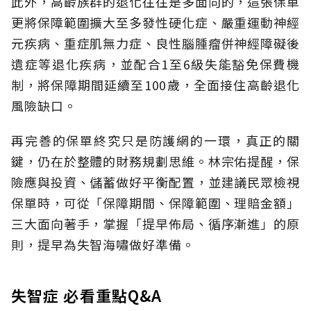
此外，高齡族群的退化往往是多面向的，這張保單
更將保障範圍擴大至多發性硬化症、嚴重運動神經
元疾病、重症肌無力症、良性腦腫瘤併神經障礙後
遺症等退化疾病，並配合1至6級失能豁免保費機
制，將保障期間延續至100歲，全面接住高齡退化
風險缺口。
再完善的保單終究只是防護網的一環，真正的關
鍵，仍在於整體的財務規劃思維。
林宗佑提醒，保
險應與投資、儲蓄做好平衡配置，並建議民眾檢視
保單時，可從「保障期間、保障範圍、理賠金額」
三大面向著手，掌握「提早佈局、循序漸進」的原
則，提早為失智海嘯做好準備。
失智症 必看重點Q&A