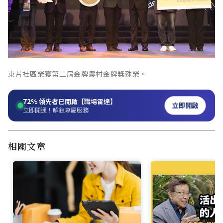
東片社區榮獲第二屆金牌農村金牌獎殊榮。
72%
領先者已開啟【職場雷達】
立即開啟
立即開通！解鎖專屬服務
相關文章