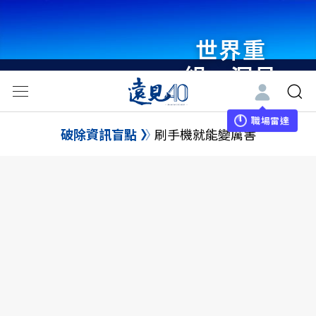
世界重
組・洞見
未來 與
世界領袖
職場雷達
破除資訊盲點
刷手機就能變厲害
同行