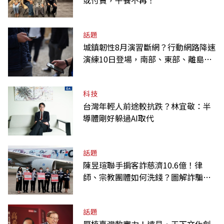
話題
城鎮韌性8月演習斷網？行動網路降速
演練10日登場，南部、東部、離島為
何不用？
科技
台灣年輕人前途較抗跌？林宜敬：半
導體剛好躲過AI取代
話題
陳昱瑄聯手掮客詐慈濟10.6億！律
師、宗教團體如何洗錢？圖解詐騙關
係網
話題
厚植臺灣軟實力！遠見‧天下文化創