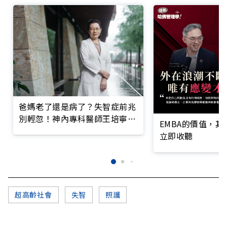
爸媽老了還是病了？失智症前兆
別輕忽！神內專科醫師王培寧呼
EMBA的價值，
籲把握大腦黃金期
立即收聽
超高齡社會
失智
照護