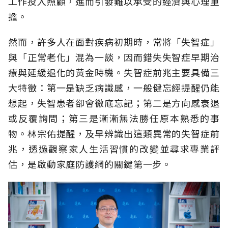
工作投入照顧，進而引發難以承受的經濟與心理重
擔。
然而，許多人在面對疾病初期時，常將「失智症」
與「正常老化」混為一談，因而錯失失智症早期治
療與延緩退化的黃金時機。失智症前兆主要具備三
大特徵：第一是缺乏病識感，一般健忘經提醒仍能
想起，失智患者卻會徹底忘記；第二是方向感衰退
或反覆詢問；第三是漸漸無法勝任原本熟悉的事
物。林宗佑提醒，及早辨識出這類異常的失智症前
兆，透過觀察家人生活習慣的改變並尋求專業評
估，是啟動家庭防護網的關鍵第一步。