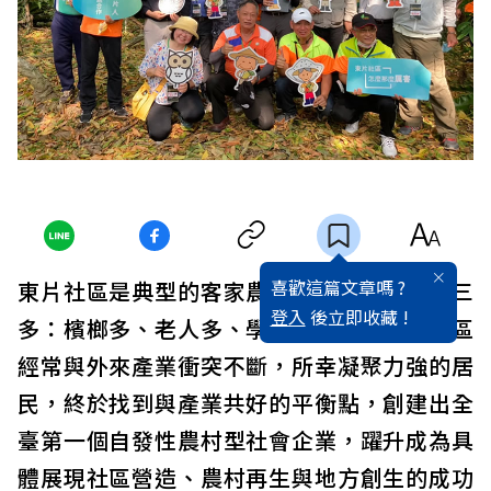
喜歡這篇文章嗎 ?
東片社區是典型的客家農村村落，但因為有三
登入
後立即收藏 !
多：檳榔多、老人多、學生宿舍多，使得社區
經常與外來產業衝突不斷，所幸凝聚力強的居
民，終於找到與產業共好的平衡點，創建出全
臺第一個自發性農村型社會企業，躍升成為具
體展現社區營造、農村再生與地方創生的成功