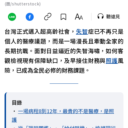
(圖/shutterstock)
聽遠見
台灣正式邁入超高齡社會，
失智
症已不再只是
個人的醫療議題，而是一場漫長且牽動全家的
長期抗戰。面對日益逼近的失智海嘯，如何客
觀檢視現有保障缺口，及早接住財務與
照護
風
險，已成為全民必修的財務課題。
目錄
•
一場病程8到12年，最貴的不是醫療，是照
護
•
從「理賠門檻」、「給付時機」，檢視現行