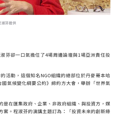
程淑芬提供
淑芬卻一口氣擔任了4場周邊論壇與1場亞洲責任投
辦的活動，這個知名NGO組織的總部位於丹麥哥本哈
聯合國氣候變化綱要公約》締約方大會，舉辦「世界氣
的是在匯集政府、企業、非政府組織、與投資方，媒
方案。程淑芬的演講主題訂為：「投資未來的創新綠