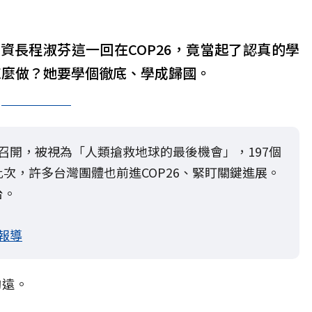
資長程淑芬這一回在COP26，竟當起了認真的學
ce）怎麼做？她要學個徹底、學成歸國。
12日召開，被視為「人類搶救地球的最後機會」，197個
次，許多台灣團體也前進COP26、緊盯關鍵進展。
台。
題報導
夠遠。