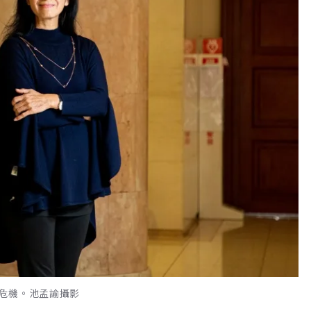
危機。池孟諭攝影