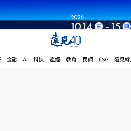
章
特輯
文章
大學升學、職涯攻略
遠
際
金融
AI
科技
產經
教育
民調
ESG
遠見線
國際
更
縣市施政調查全解析
金融
單
民調
產經
電
好享生活
獨
專欄