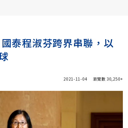
書6選3 特價 3,980 元
講！國泰程淑芬跨界串聯，以
球
2021-11-04
瀏覽數
30,250+