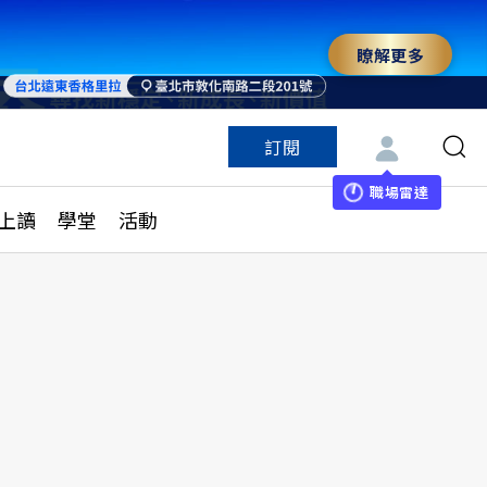
瞭解更多
訂閱
特色頻道
訂閱
見線上讀
ESG遠見
職場雷達
上讀
學堂
活動
多訂閱方案
城市學
刊購買
健康遠見
子報訂閱
華人精英論壇
享知識包
領導影響力學院