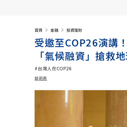
【遠見40週年慶】訂《遠見》贈實用家電3選1+暢銷好
首頁
金融
投資理財
受邀至COP26演
「氣候融資」搶救地
#台灣人在COP26
邱莉燕
加入追蹤
邱莉燕