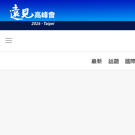
文
最新
最新
話題
國
雜誌目錄
活動
話題
AI
學堂
專題報導
科技
教育
遠見ON AIR
影音
合作