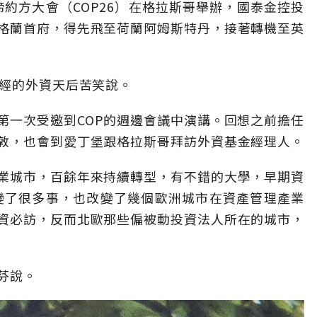
締約方大會（COP26）在格拉斯哥舉辦，國泰金控投
格蘭首府，得先飛至荷蘭阿姆斯特丹，接著轉機至英
曾經的外資天后苦笑說。
第一次受邀到COP的週邊會議中演講。回想之前擔任
敦，也會到愛丁堡跟格拉斯哥拜訪外資基金經理人。
業城市，百餘年來持續轉型，有不錯的大學，早期資
改變了很多事，也改變了幾個歐洲城市在資產管理產業
資必訪，反而北歐那些偏被動投資法人所在的城市，
芬說。