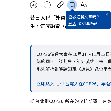
喜歡這篇文章嗎 ?
昔日人稱「外資天后」，國泰金控投
登入
後立即收藏 !
生。氣候融資（climate finan
COP26氣候大會在10月31～11月
締約國坐上談判桌、訂定減排目標。此
系列解析報導請鎖定《遠見》數位平
立即點入 👉「台灣人在COP26」專
從台北到COP26 所在的格拉斯哥，有