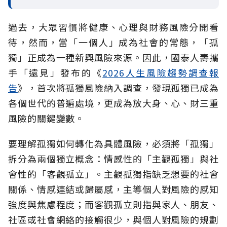
過去，大眾習慣將健康、心理與財務風險分開看
待，然而，當「一個人」成為社會的常態，「孤
獨」正成為一種新興風險來源。因此，國泰人壽攜
手「遠見」發布的《
2026人生風險趨勢調查報
告
》，首次將孤獨風險納入調查，發現孤獨已成為
各個世代的普遍處境，更成為放大身、心、財三重
風險的關鍵變數。
要理解孤獨如何轉化為具體風險，必須將「孤獨」
拆分為兩個獨立概念：情感性的「主觀孤獨」與社
會性的「客觀孤立」。主觀孤獨指缺乏想要的社會
關係、情感連結或歸屬感，主導個人對風險的感知
強度與焦慮程度；而客觀孤立則指與家人、朋友、
社區或社會網絡的接觸很少，與個人對風險的規劃