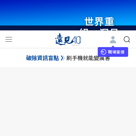
世界重
組・洞見
未來 與
世界領袖
職場雷達
破除資訊盲點
刷手機就能變厲害
同行