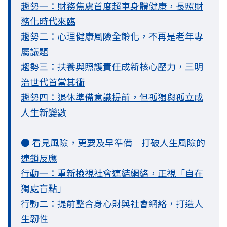
趨勢一：財務焦慮首度超車身體健康，長照財
務化時代來臨
趨勢二：心理健康風險全齡化，不再是老年專
屬議題
趨勢三：扶養與照護責任成新核心壓力，三明
治世代首當其衝
趨勢四：退休準備意識提前，但孤獨與孤立成
人生新變數
● 看見風險，更要及早準備 打破人生風險的
連鎖反應
行動一：重新檢視社會連結網絡，正視「自在
獨處盲點」
行動二：提前整合身心財與社會網絡，打造人
生韌性