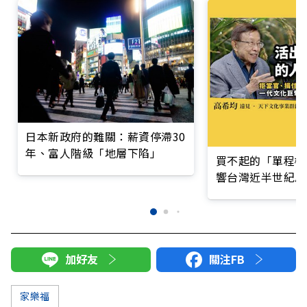
日本新政府的難關：薪資停滯30
年、富人階級「地層下陷」
買不起的「單程機
響台灣近半世紀思
加好友
關注FB
家樂福