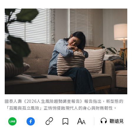
國泰人壽《2026人生風險趨勢調查報告》報告指出，新型態的
「孤獨與孤立風險」正悄悄侵蝕現代人的身心與財務韌性。
聽遠見