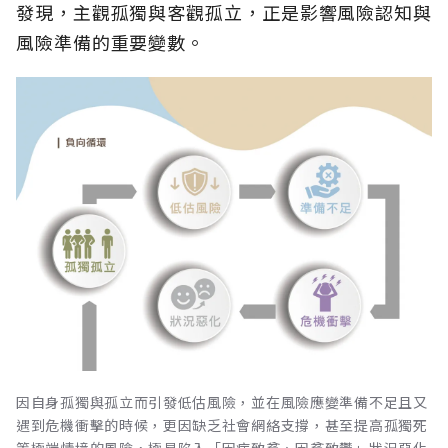
發現，主觀孤獨與客觀孤立，正是影響風險認知與
風險準備的重要變數。
因自身孤獨與孤立而引發低估風險，並在風險應變準備不足且又
遇到危機衝擊的時候，更因缺乏社會網絡支撐，甚至提高孤獨死
等極端情境的風險，極易陷入「因病致貧、因貧致鬱」狀況惡化