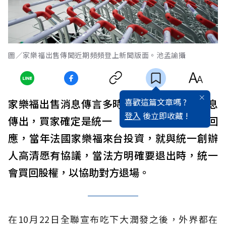
圖／家樂福出售傳聞近期頻頻登上新聞版面。池孟諭攝
喜歡這篇文章嗎 ?
家樂福出售消息傳言多時，今（29）日有消息
登入
後立即收藏 !
傳出，買家確定是統一（1216），對此統一回
應，當年法國家樂福來台投資，就與統一創辦
人高清愿有協議，當法方明確要退出時，統一
會買回股權，以協助對方退場。
在10月22日全聯宣布吃下大潤發之後，外界都在