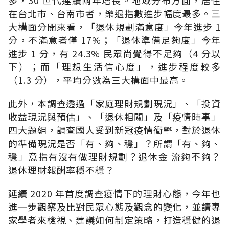
多，30 世代連續兩年增長。地域分布方面，居住
在台北市、台南市者，樂退指數進步幅度最多。三
大構面分開來看，「退休規劃滿意度」今年進步 1
分，不滿意者僅 17%；「退休準備足夠度」今年
進步 1 分，有 24.3% 民眾尚覺得不足夠（4 分以
下）；而「理想生活信心度」，進步程度較多
（1.3 分），平均分數為三大構面中最高。
此外，本調查透過「家庭理財規劃現況」、「投資
收益現況與預估」、「退休相關」及「疫情時事」
四大題組，調查國人受到新冠疫情衝擊，對於退休
的準備現況是否「有、夠、穩」？所謂「有、夠、
穩」意指有沒有做理財規劃？退休金 流夠不夠？
退休理財報酬率穩不穩？
延續 2020 年首度調查疫情下的理財心態，今年也
進一步觀察及比對民眾心態及觀念的變化，並請專
家學者來檢視、建議如何制定策略，打造穩健的退