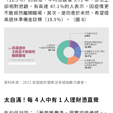
卻相對悲觀，有高達 47.1％的人表示，因疫情更
不敢貿然離開職場，其次，是防患於未然，希望提
高退休準備金目標（19.5％）。（圖 8）
資料來源：2021 家庭理財暨樂活享退指數大調查。
太自滿！每 4 人中有 1 人理財憑直覺
有句俗話說：「夢想雖豐滿，現實卻很骨感。」