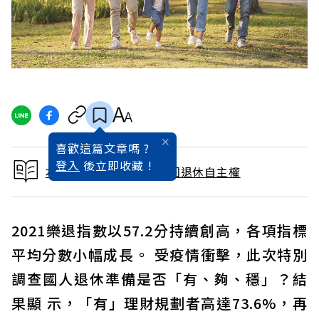
喜歡這篇文章嗎 ?
登入
後立即收藏 !
本文出自大動盪時代 拿回退休自主權
2021樂退指數以57.2分持續創高，各項指標
平均分數小幅成長。 受疫情衝擊，此次特別
調查國人退休準備是否「有、夠、穩」？結
果顯 示，「有」理財規劃者高達73.6%，再