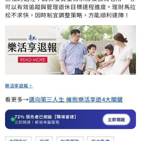
可以有效追蹤與管理退休目標達程進度。理財馬拉
松不求快，因時制宜調整策略，方能順利達陣！
樂活享退報。
看更多→
邁向第三人生 擁抱樂活享退4大關鍵
72%
領先者已開啟【職場雷達】
立即開啟
立即開通！解鎖專屬服務