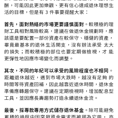
酬，可能因此更加樂觀、更有信心達成退休理想生
活的目標，但是有 3 件事要提醒大家：
首先，面對熱絡的市場更要謹慎面對
。較積極的理
財工具相對風險較高，建議在做退休金規劃時，應
該還是要配置一部份資產在較保守、穩健的資產，
畢竟最基本的退休生活開支，沒有辦法承受 太大
的損失；而較積極的部位也要定期做檢視，才 能
更彈性地因應市場變化而調整。
其次，不同的年紀可以承受的風險程度也不相同
。
距離退休越近，遇到市場大跌時，越沒有足夠 的
時間等待資產回補，因此越靠近退休時間，退休金
準備應轉趨保守。建議在定期檢視時，增加配息型
工具，並因應長壽趨勢打造永續退休金流。
最後，採專款專用方式儲存退休基金
。除可能避免
累積的過程中因突發資金需求而被挪為它用， 亦