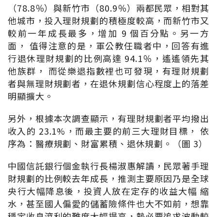
（78.8％）與新竹市（80.9％）兩都民眾，相對其
他城市，投入理財規劃的積極度較高，而新竹市又
較前一年成長最多，增加 9 個百分點。另一方
面， 值得注意的是，軍公教任職者中，回答有進
行退休理財規劃的比例高達 94.1％，遙遙領先其
他族群， 而從樂退指數裡也可發現，有理財規劃
者與無理財規劃者，在退休規劃信心程度上的落差
明顯擴大。
另外，根據本次調查顯示，有理財規劃者平均撥出
收入的 23.1%，而最主要的前三大理財目標， 依
序為：醫療規劃、財富累積、退休規劃。（圖 3）
中國信託銀行個金執行長楊淑惠解讀，民眾著手理
財規劃的比例較去年成長，推測主要原因乃是全球
央行大幅降息後，投資人放在定存的收益大幅 縮
水，甚至國人偏愛的儲蓄險條件也大不如前，想靠
穩定收息滾利的難度大幅提高，勢必要追求波動較