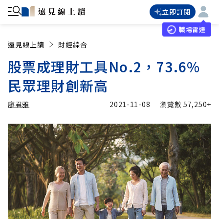
立即訂閱
職場雷達
遠見線上讀
財經綜合
股票成理財工具No.2，73.6%
民眾理財創新高
廖君雅
2021-11-08
瀏覽數
57,250+
加入追蹤
廖君雅