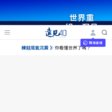
世界重
組・洞見
未來 與
世界領袖
職場雷達
練就底氣沉澱
你看懂世界了嗎？
同行