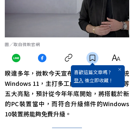
圖／取自微軟官網
喜歡這篇文章嗎 ?
睽違多年，微軟今天宣布推出新一代作業系統
登入
後立即收藏 !
Windows 11，主打多工處理、支援Android等
五大亮點，預計從今年年底開始，將搭載於新
的PC裝置當中，而符合升級條件的Windows
10裝置將能夠免費升級。