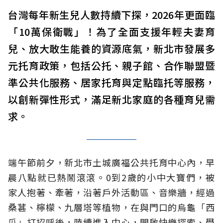
台灣每年新生兒人數持續下探，2026年更面臨
「10萬保衛戰」！為了全面支援年輕夫妻育
兒、放大敢生能養的資源底氣，新北市發展多
元托育政策，包括公托、親子館、合作聯盟暨
準公共化服務、居家托育與定點臨托等服務，
以創新彈性形式，滿足新北家庭的各種育兒需
求。
端午節前夕，新北市土城廣福公共托育中心內，早
晨八點就已熱鬧滾滾。0到2歲的小中大寶們，被
家人抱著、牽著，沿著戶外活動區、音樂牆，經過
桑葚、檸檬、九層塔等植物，在與門口的烏龜「西
瓜」打招呼後，陸續進入中心，開啟快樂探索、學