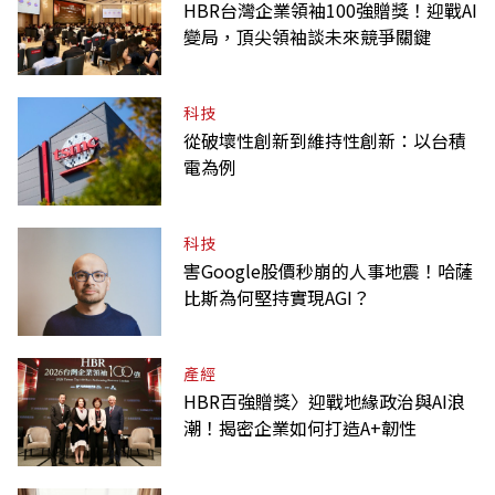
HBR台灣企業領袖100強贈獎！迎戰AI
變局，頂尖領袖談未來競爭關鍵
科技
從破壞性創新到維持性創新：以台積
電為例
科技
害Google股價秒崩的人事地震！哈薩
比斯為何堅持實現AGI？
產經
HBR百強贈獎〉迎戰地緣政治與AI浪
潮！揭密企業如何打造A+韌性